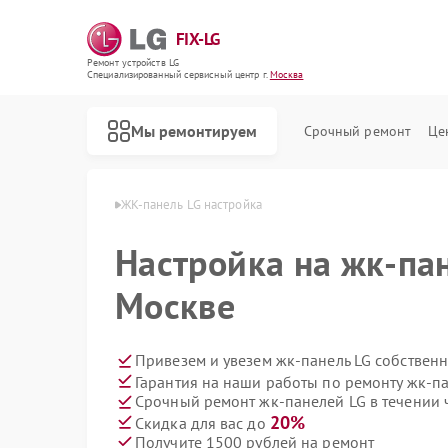
FIX-LG
Ремонт устройств LG
Специализированный cервисный центр г.
Москва
Мы ремонтируем
Срочный ремонт
Це
анелей LG в Москве
ЖК-панель LG настройка
Настройка на жк-па
Москве
Привезем и увезем жк-панель LG собствен
Гарантия на наши работы по ремонту жк-п
Срочный ремонт жк-панелей LG в течении 
20%
Скидка для вас до
Получите 1500 рублей на ремонт
Ремонт роботов-пылесосов LG
Ремонт интерактивных панелей LG
Ремонт акустических систем LG
Ремонт портативных акустик LG
Ремонт камер видеонаблюдения LG
Ремонт морозильных камер LG
Ремонт вертикальных пылесосов LG
Ремонт портативных колонок LG
Ремонт музыкальных центров LG
Ремонт домашних кинотеатров LG
Ремонт холодильных камер LG
Ремонт посудомоечных машин LG
Ремонт микроволновых печей LG