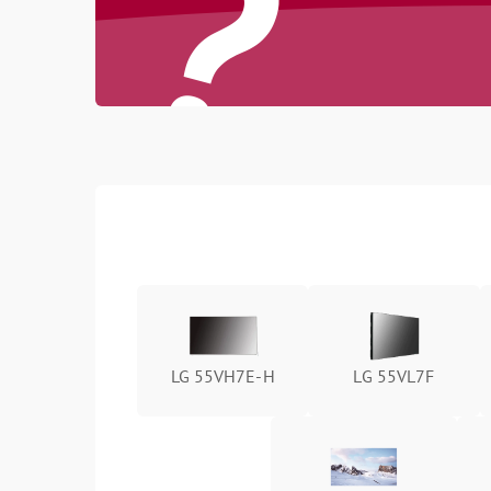
?
LG 55VH7E-H
LG 55VL7F