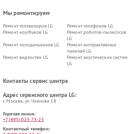
Мы ремонтируем
Ремонт телевизоров LG
Ремонт телефонов LG
Ремонт ноутбуков LG
Ремонт роботов-пылесосов
LG
Ремонт холодильников LG
Ремонт интерактивных
панелей LG
Ремонт видеостен LG
Ремонт акустических систем
LG
Ремонт портативных акустик
Ремонт камер
LG
видеонаблюдения LG
Контакты сервис центра
Ремонт морозильных камер
Ремонт вертикальных
LG
пылесосов LG
Адрес сервисного центра LG:
г. Москва, ул. Чаянова 18
Горячая линия:
+7 (495) 023-73-25
Контактный телефон: