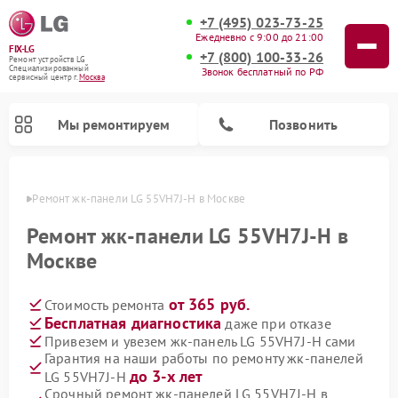
+7 (495) 023-73-25
Ежедневно с 9:00 до 21:00
FIX-LG
+7 (800) 100-33-26
Ремонт устройств LG
Специализированный
Звонок бесплатный по РФ
cервисный центр г.
Москва
Мы ремонтируем
Позвонить
оскве
Ремонт жк-панели LG 55VH7J-H в Москве
Ремонт жк-панели LG 55VH7J-H в
Москве
от 365 руб.
Стоимость ремонта
Бесплатная диагностика
даже при отказе
Привезем и увезем жк-панель LG 55VH7J-H сами
Гарантия на наши работы по ремонту жк-панелей
Ремонт портативных акустик LG
Ремонт портативных колонок LG
Ремонт домашних кинотеатров LG
Ремонт посудомоечных машин LG
Ремонт микроволновых печей LG
Ремонт камер видеонаблюдения LG
Ремонт вертикальных пылесосов LG
Ремонт интерактивных панелей LG
Ремонт музыкальных центров LG
до 3-х лет
LG 55VH7J-H
Срочный ремонт жк-панелей LG 55VH7J-H в