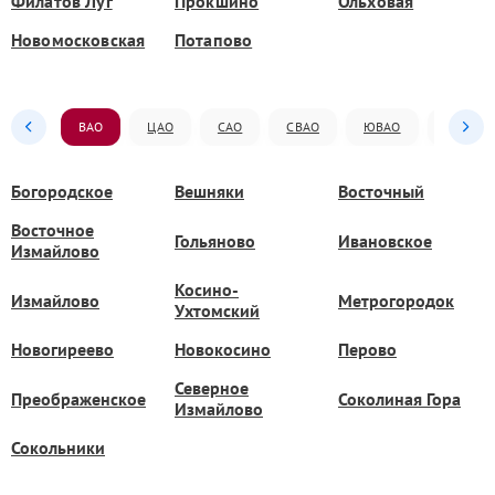
Филатов Луг
Прокшино
Ольховая
Новомосковская
Потапово
ВАО
ЦАО
САО
СВАО
ЮВАО
ЮАО
Богородское
Вешняки
Восточный
Восточное
Гольяново
Ивановское
Измайлово
Косино-
Измайлово
Метрогородок
Ухтомский
Новогиреево
Новокосино
Перово
Северное
Преображенское
Соколиная Гора
Измайлово
Сокольники