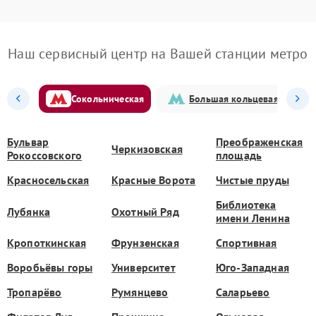
Наш сервисный центр на Вашей станции метро
Сокольническая
Большая кольцевая
Бульвар
Преображенская
Черкизовская
Рокоссовского
площадь
Красносельская
Красные Ворота
Чистые пруды
Библиотека
Лубянка
Охотный Ряд
имени Ленина
Кропоткинская
Фрунзенская
Спортивная
Воробьёвы горы
Университет
Юго-Западная
Тропарёво
Румянцево
Саларьево