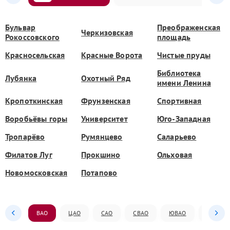
Бульвар
Преображенская
Черкизовская
Рокоссовского
площадь
Красносельская
Красные Ворота
Чистые пруды
Библиотека
Лубянка
Охотный Ряд
имени Ленина
Кропоткинская
Фрунзенская
Спортивная
Воробьёвы горы
Университет
Юго-Западная
Тропарёво
Румянцево
Саларьево
Филатов Луг
Прокшино
Ольховая
Новомосковская
Потапово
ВАО
ЦАО
САО
СВАО
ЮВАО
ЮАО