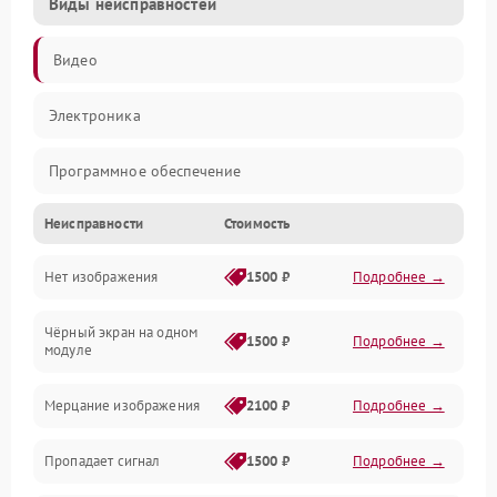
Виды неисправностей
Видео
Электроника
Программное обеспечение
Неисправности
Стоимость
Калибровка
Нет изображения
1500 ₽
Подробнее →
Электропитание
Чёрный экран на одном
Аппаратная
1500 ₽
Подробнее →
модуле
Механические повреждения
Мерцание изображения
2100 ₽
Подробнее →
Электрика
Пропадает сигнал
1500 ₽
Подробнее →