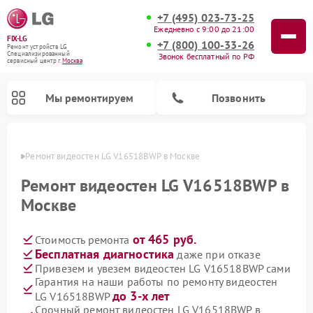
+7 (495) 023-73-25
Ежедневно с 9:00 до 21:00
FIX-LG
+7 (800) 100-33-26
Ремонт устройств LG
Специализированный
Звонок бесплатный по РФ
cервисный центр г.
Москва
Мы ремонтируем
Позвонить
оскве
Ремонт видеостен LG V16518BWP в Москве
Ремонт видеостен LG V16518BWP в
Москве
от 465 руб.
Стоимость ремонта
Бесплатная диагностика
даже при отказе
Привезем и увезем видеостен LG V16518BWP сами
Гарантия на наши работы по ремонту видеостен
Ремонт камер видеонаблюдения LG
Ремонт вертикальных пылесосов LG
Ремонт портативных колонок LG
Ремонт домашних кинотеатров LG
Ремонт посудомоечных машин LG
Ремонт микроволновых печей LG
Ремонт интерактивных панелей LG
Ремонт портативных акустик LG
Ремонт музыкальных центров LG
до 3-х лет
LG V16518BWP
Срочный ремонт видеостен LG V16518BWP в