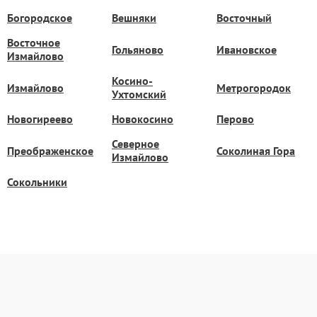
Богородское
Вешняки
Восточный
Восточное
Гольяново
Ивановское
Измайлово
Косино-
Измайлово
Метрогородок
Ухтомский
Новогиреево
Новокосино
Перово
Северное
Преображенское
Соколиная Гора
Измайлово
Сокольники