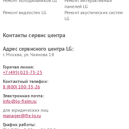
Ремонт холодильников LG
Ремонт интерактивных
панелей LG
Ремонт видеостен LG
Ремонт акустических систем
LG
Ремонт портативных акустик
Ремонт камер
LG
видеонаблюдения LG
Контакты сервис центра
Ремонт морозильных камер
Ремонт вертикальных
LG
пылесосов LG
Адрес сервисного центра LG:
г. Москва, ул. Чаянова 18
Горячая линия:
+7 (495) 023-73-25
Контактный телефон:
8 (800) 100-33-26
Электронная почта:
info@lg-fixim.ru
для юридических лиц
manager@fix-lg.ru
График работы: