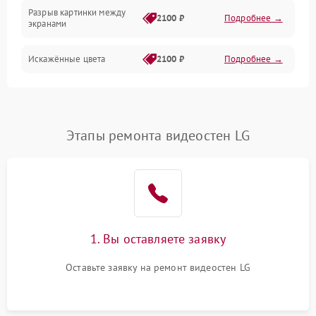
Коммутационная
Разрыв картинки между
2100 ₽
Подробнее →
экранами
Искажённые цвета
2100 ₽
Подробнее →
Разная яркость панелей
1500 ₽
Подробнее →
Артефакты изображения
2100 ₽
Подробнее →
Этапы ремонта видеостен LG
1. Вы оставляете заявку
Оставьте заявку на ремонт видеостен LG