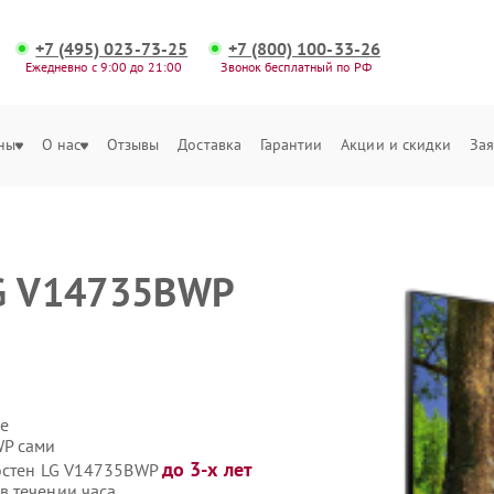
+7 (495) 023-73-25
+7 (800) 100-33-26
Ежедневно с 9:00 до 21:00
Звонок бесплатный по РФ
ны
О нас
Отзывы
Доставка
Гарантии
Акции и скидки
Зая
LG V14735BWP
е
WP сами
до 3-х лет
еостен LG V14735BWP
в течении часа