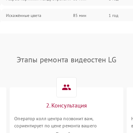
Искажённые цвета
85 мин
1 год
Разная яркость панелей
75 мин
1 год
Артефакты изображения
85 мин
1 год
Этапы ремонта видеостен LG
2. Консультация
Оператор колл центра позвонит вам,
сориентирует по цене ремонта вашего
видеостен а также ответит на все ваши вопросы.