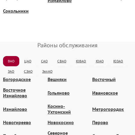
Измайлово
Сокольники
Районы обслуживания
ВАО
ЦАО
САО
СВАО
ЮВАО
ЮАО
ЮЗАО
ЗАО
СЗАО
ЗелАО
Богородское
Вешняки
Восточный
Восточное
Гольяново
Ивановское
Измайлово
Косино-
Измайлово
Метрогородок
Ухтомский
Новогиреево
Новокосино
Перово
Северное