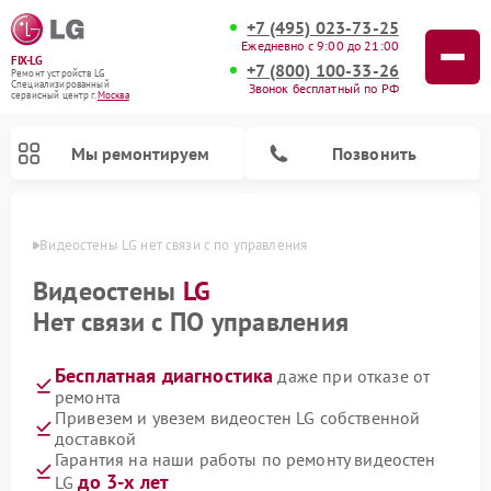
+7 (495) 023-73-25
Ежедневно с 9:00 до 21:00
FIX-LG
+7 (800) 100-33-26
Ремонт устройств LG
Специализированный
Звонок бесплатный по РФ
cервисный центр г.
Москва
Мы ремонтируем
Позвонить
оскве
Видеостены LG нет связи с по управления
Видеостены
LG
Нет связи с ПО управления
Бесплатная диагностика
даже при отказе от
ремонта
Привезем и увезем видеостен LG собственной
доставкой
Ремонт камер видеонаблюдения LG
Ремонт вертикальных пылесосов LG
Ремонт портативных колонок LG
Ремонт домашних кинотеатров LG
Ремонт посудомоечных машин LG
Ремонт микроволновых печей LG
Ремонт интерактивных панелей LG
Ремонт портативных акустик LG
Ремонт музыкальных центров LG
Гарантия на наши работы по ремонту видеостен
до 3-х лет
LG