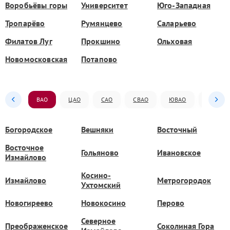
Воробьёвы горы
Университет
Юго-Западная
Тропарёво
Румянцево
Саларьево
Филатов Луг
Прокшино
Ольховая
Новомосковская
Потапово
ВАО
ЦАО
САО
СВАО
ЮВАО
ЮАО
Богородское
Вешняки
Восточный
Восточное
Гольяново
Ивановское
Измайлово
Косино-
Измайлово
Метрогородок
Ухтомский
Новогиреево
Новокосино
Перово
Северное
Преображенское
Соколиная Гора