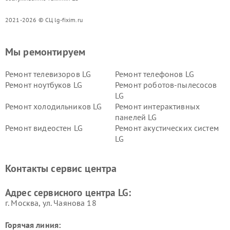
2021-2026 © СЦ lg-fixim.ru
Мы ремонтируем
Ремонт телевизоров LG
Ремонт телефонов LG
Ремонт ноутбуков LG
Ремонт роботов-пылесосов
LG
Ремонт холодильников LG
Ремонт интерактивных
панелей LG
Ремонт видеостен LG
Ремонт акустических систем
LG
Ремонт портативных акустик
Ремонт камер
LG
видеонаблюдения LG
Контакты сервис центра
Ремонт морозильных камер
Ремонт вертикальных
LG
пылесосов LG
Адрес сервисного центра LG:
г. Москва, ул. Чаянова 18
Горячая линия: