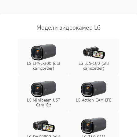
Модели видеокамер LG
LG LHVC-200 (old
LG LCS-100 (old
camcorder)
camcorder)
LG Minibeam UST
LG Action CAM LTE
Cam Kit
LG DVX9900 (old
LG 360 CAM