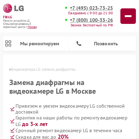
+7 (495) 023-73-25
Ежедневно с 9:00 до 21:00
FIX-LG
+7 (800) 100-33-26
Ремонт устройств LG
Специализированный
Звонок бесплатный по РФ
cервисный центр г.
Москва
Мы ремонтируем
Позвонить
оскве
Видеокамера LG замена диафрагмы
Замена диафрагмы на
видеокамере LG в Москве
Привезем и увезем видеокамеру LG собственной
доставкой
Гарантия на наши работы по ремонту видеокамер
до 3-х лет
LG
Ремонт портативных акустик LG
Ремонт музыкальных центров LG
Ремонт домашних кинотеатров LG
Ремонт посудомоечных машин LG
Ремонт микроволновых печей LG
Ремонт камер видеонаблюдения LG
Ремонт вертикальных пылесосов LG
Ремонт интерактивных панелей LG
Ремонт портативных колонок LG
Срочный ремонт видеокамер LG в течении часа
20%
Скидка для вас до