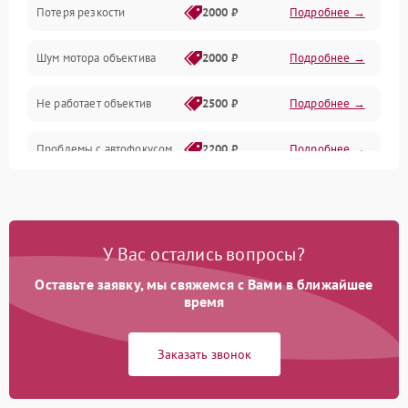
Потеря резкости
2000 ₽
Подробнее →
Аудио
Шум мотора объектива
2000 ₽
Подробнее →
Не работает объектив
2500 ₽
Подробнее →
Проблемы с автофокусом
2200 ₽
Подробнее →
Не открывается крышка
1000 ₽
Подробнее →
объектива
У Вас остались вопросы?
Плохое качество
2500 ₽
Подробнее →
изображения
Оставьте заявку, мы свяжемся с Вами в ближайшее
время
Не работает зум
2200 ₽
Подробнее →
Заказать звонок
Не работает стабилизация
2300 ₽
Подробнее →
изображения