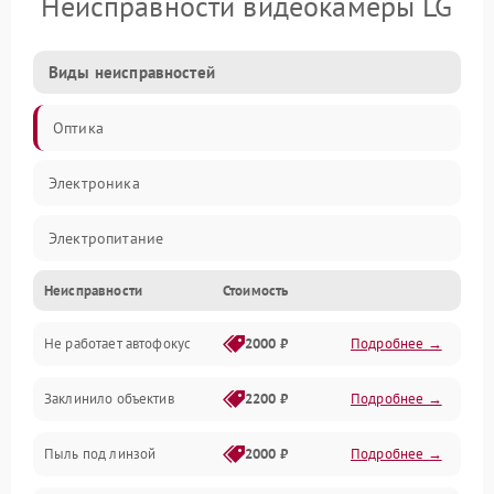
Неисправности видеокамеры LG
Виды неисправностей
Оптика
Электроника
Электропитание
Неисправности
Стоимость
Видео
Не работает автофокус
2000 ₽
Подробнее →
Хранение данных
Заклинило объектив
2200 ₽
Подробнее →
Программное обеспечение
Пыль под линзой
2000 ₽
Подробнее →
Механические повреждения