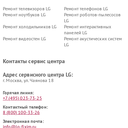
Ремонт телевизоров LG
Ремонт телефонов LG
Ремонт ноутбуков LG
Ремонт роботов-пылесосов
LG
Ремонт холодильников LG
Ремонт интерактивных
панелей LG
Ремонт видеостен LG
Ремонт акустических систем
LG
Ремонт портативных акустик
Ремонт камер
LG
видеонаблюдения LG
Контакты сервис центра
Ремонт морозильных камер
Ремонт вертикальных
LG
пылесосов LG
Адрес сервисного центра LG:
г. Москва, ул. Чаянова 18
Горячая линия:
+7 (495) 023-73-25
Контактный телефон:
8 (800) 100-33-26
Электронная почта:
info@lg-fixim.ru