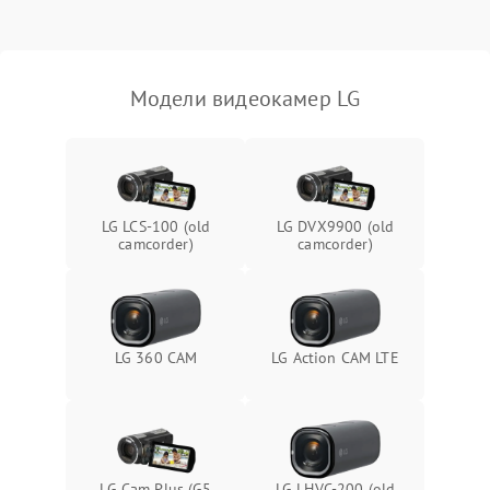
Модели видеокамер LG
LG LCS-100 (old
LG DVX9900 (old
camcorder)
camcorder)
LG 360 CAM
LG Action CAM LTE
LG Cam Plus (G5
LG LHVC-200 (old