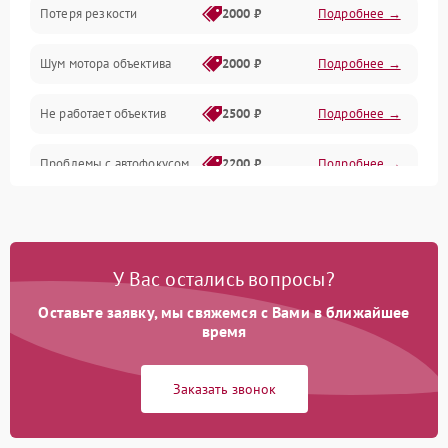
Потеря резкости
2000 ₽
Подробнее →
Аудио
Шум мотора объектива
2000 ₽
Подробнее →
Не работает объектив
2500 ₽
Подробнее →
Проблемы с автофокусом
2200 ₽
Подробнее →
Не открывается крышка
1000 ₽
Подробнее →
объектива
У Вас остались вопросы?
Плохое качество
2500 ₽
Подробнее →
изображения
Оставьте заявку, мы свяжемся с Вами в ближайшее
время
Не работает зум
2200 ₽
Подробнее →
Заказать звонок
Не работает стабилизация
2300 ₽
Подробнее →
изображения