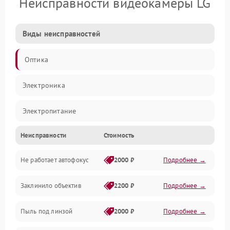
Неисправности видеокамеры LG
Виды неисправностей
Оптика
Электроника
Электропитание
Неисправности
Стоимость
Видео
Не работает автофокус
2000 ₽
Подробнее →
Хранение данных
Заклинило объектив
2200 ₽
Подробнее →
Программное обеспечение
Пыль под линзой
2000 ₽
Подробнее →
Механические повреждения