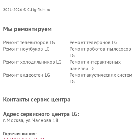
2021-2026 © СЦ lg-fixim.ru
Мы ремонтируем
Ремонт телевизоров LG
Ремонт телефонов LG
Ремонт ноутбуков LG
Ремонт роботов-пылесосов
LG
Ремонт холодильников LG
Ремонт интерактивных
панелей LG
Ремонт видеостен LG
Ремонт акустических систем
LG
Ремонт портативных акустик
Ремонт камер
LG
видеонаблюдения LG
Контакты сервис центра
Ремонт морозильных камер
Ремонт вертикальных
LG
пылесосов LG
Адрес сервисного центра LG:
г. Москва, ул. Чаянова 18
Горячая линия: