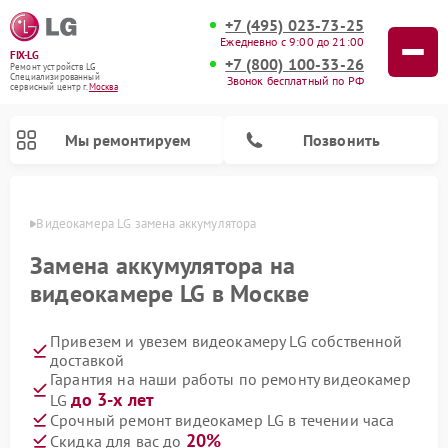
+7 (495) 023-73-25
Ежедневно с 9:00 до 21:00
FIX-LG
+7 (800) 100-33-26
Ремонт устройств LG
Специализированный
Звонок бесплатный по РФ
cервисный центр г.
Москва
Мы ремонтируем
Позвонить
оскве
Видеокамера LG замена аккумулятора
Замена аккумулятора на
видеокамере LG в Москве
Привезем и увезем видеокамеру LG собственной
доставкой
Гарантия на наши работы по ремонту видеокамер
до 3-х лет
LG
Ремонт портативных акустик LG
Ремонт музыкальных центров LG
Ремонт домашних кинотеатров LG
Ремонт посудомоечных машин LG
Ремонт микроволновых печей LG
Ремонт камер видеонаблюдения LG
Ремонт вертикальных пылесосов LG
Ремонт интерактивных панелей LG
Ремонт портативных колонок LG
Срочный ремонт видеокамер LG в течении часа
20%
Скидка для вас до