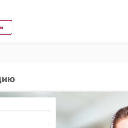
ны
цию