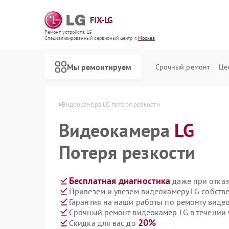
FIX-LG
Ремонт устройств LG
Специализированный cервисный центр г.
Москва
Мы ремонтируем
Срочный ремонт
Це
окамер LG в Москве
Видеокамера LG потеря резкости
Видеокамера
LG
Потеря резкости
Бесплатная диагностика
даже при отказ
Привезем и увезем видеокамеру LG собств
Гарантия на наши работы по ремонту виде
Срочный ремонт видеокамер LG в течении 
20%
Скидка для вас до
Ремонт роботов-пылесосов LG
Ремонт интерактивных панелей LG
Ремонт акустических систем LG
Ремонт портативных акустик LG
Ремонт камер видеонаблюдения LG
Ремонт морозильных камер LG
Ремонт вертикальных пылесосов LG
Ремонт портативных колонок LG
Ремонт музыкальных центров LG
Ремонт домашних кинотеатров LG
Ремонт холодильных камер LG
Ремонт посудомоечных машин LG
Ремонт микроволновых печей LG