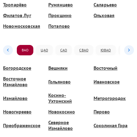
Тропарёво
Румянцево
Саларьево
Филатов Луг
Прокшино
Ольховая
Новомосковская
Потапово
ВАО
ЦАО
САО
СВАО
ЮВАО
ЮАО
Богородское
Вешняки
Восточный
Восточное
Гольяново
Ивановское
Измайлово
Косино-
Измайлово
Метрогородок
Ухтомский
Новогиреево
Новокосино
Перово
Северное
Преображенское
Соколиная Гора
Измайлово