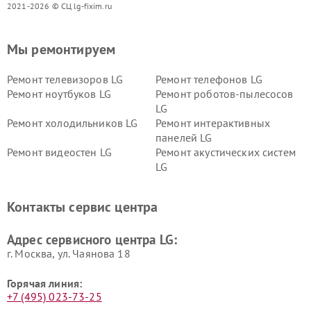
2021-2026 © СЦ lg-fixim.ru
Мы ремонтируем
Ремонт телевизоров LG
Ремонт телефонов LG
Ремонт ноутбуков LG
Ремонт роботов-пылесосов
LG
Ремонт холодильников LG
Ремонт интерактивных
панелей LG
Ремонт видеостен LG
Ремонт акустических систем
LG
Ремонт портативных акустик
Ремонт камер
LG
видеонаблюдения LG
Контакты сервис центра
Ремонт морозильных камер
Ремонт вертикальных
LG
пылесосов LG
Адрес сервисного центра LG:
г. Москва, ул. Чаянова 18
Горячая линия:
+7 (495) 023-73-25