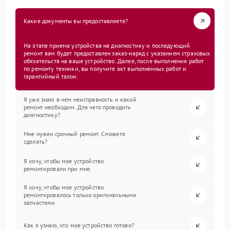
Какие документы вы предоставляете?
На этапе приема устройства на диагностику и последующий
ремонт вам будет предоставлен заказ-наряд с указанием страховых
обязательств на ваше устройство. Далее, после выполнения работ
по ремонту техники, вы получите акт выполненных работ и
гарантийный талон.
Я уже знаю в чем неисправность и какой
ремонт необходим. Для чего проводить
диагностику?
Мне нужен срочный ремонт. Сможете
сделать?
Я хочу, чтобы мое устройство
ремонтировали при мне.
Я хочу, чтобы мое устройство
ремонтировалось только оригинальными
запчастями.
Как я узнаю, что мое устройство готово?