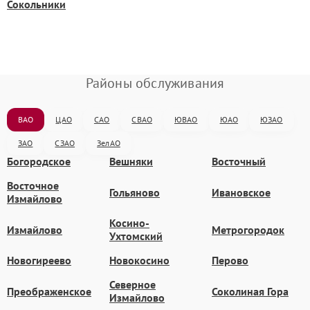
Сокольники
Районы обслуживания
ВАО
ЦАО
САО
СВАО
ЮВАО
ЮАО
ЮЗАО
ЗАО
СЗАО
ЗелАО
Богородское
Вешняки
Восточный
Восточное
Гольяново
Ивановское
Измайлово
Косино-
Измайлово
Метрогородок
Ухтомский
Новогиреево
Новокосино
Перово
Северное
Преображенское
Соколиная Гора
Измайлово