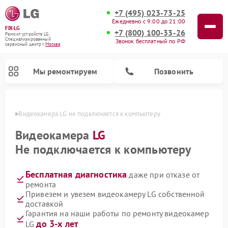
+7 (495) 023-73-25
Ежедневно с 9:00 до 21:00
FIX-LG
+7 (800) 100-33-26
Ремонт устройств LG
Специализированный
Звонок бесплатный по РФ
cервисный центр г.
Москва
Мы ремонтируем
Позвонить
оскве
Видеокамера LG не подключается к компьютеру
Видеокамера
LG
Не подключается к компьютеру
Бесплатная диагностика
даже при отказе от
ремонта
Привезем и увезем видеокамеру LG собственной
доставкой
Ремонт портативных акустик LG
Ремонт музыкальных центров LG
Ремонт домашних кинотеатров LG
Ремонт посудомоечных машин LG
Ремонт микроволновых печей LG
Ремонт камер видеонаблюдения LG
Ремонт вертикальных пылесосов LG
Ремонт интерактивных панелей LG
Ремонт портативных колонок LG
Гарантия на наши работы по ремонту видеокамер
до 3-х лет
LG