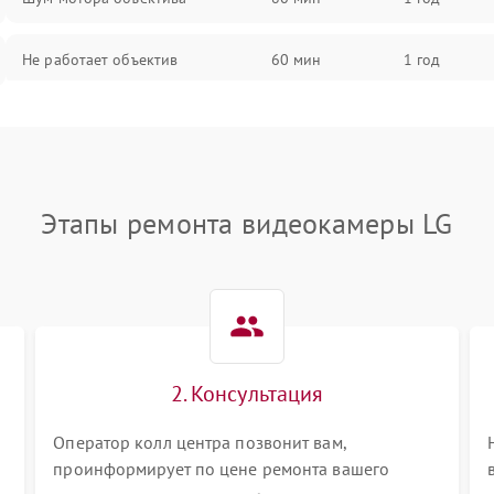
Не работает объектив
60 мин
1 год
Проблемы с автофокусом
60 мин
1 год
Не открывается крышка объектива
60 мин
1 год
Этапы ремонта видеокамеры LG
Плохое качество изображения
60 мин
1 год
Не работает зум
60 мин
1 год
Не работает стабилизация
60 мин
1 год
изображения
2. Консультация
Оператор колл центра позвонит вам,
проинформирует по цене ремонта вашего