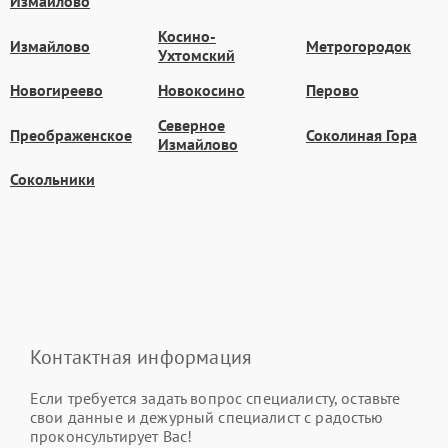
Измайлово
Косино-
Измайлово
Метрогородок
Ухтомский
Новогиреево
Новокосино
Перово
Северное
Преображенское
Соколиная Гора
Измайлово
Сокольники
Контактная информация
Если требуется задать вопрос специалисту, оставьте
свои данные и дежурный специалист с радостью
проконсультирует Вас!