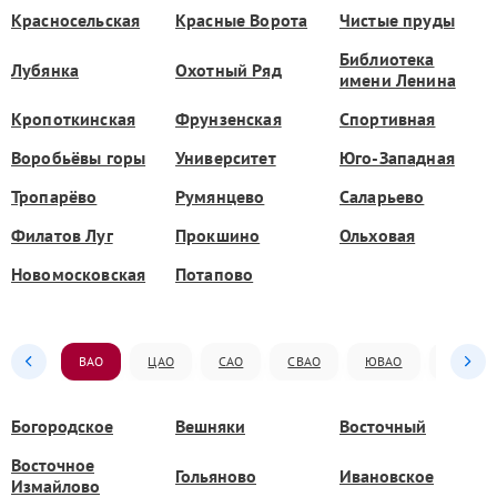
Красносельская
Красные Ворота
Чистые пруды
Библиотека
Лубянка
Охотный Ряд
имени Ленина
Кропоткинская
Фрунзенская
Спортивная
Воробьёвы горы
Университет
Юго-Западная
Тропарёво
Румянцево
Саларьево
Филатов Луг
Прокшино
Ольховая
Новомосковская
Потапово
ВАО
ЦАО
САО
СВАО
ЮВАО
ЮАО
Богородское
Вешняки
Восточный
Восточное
Гольяново
Ивановское
Измайлово