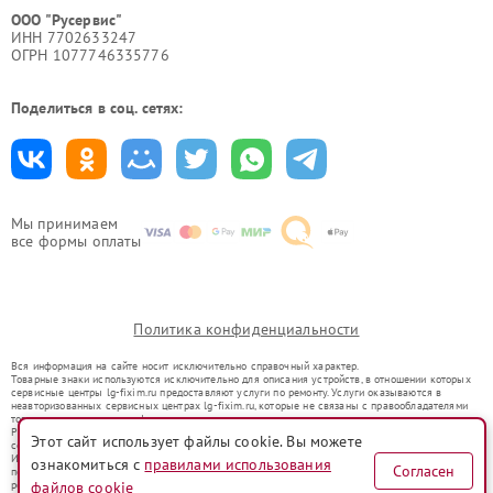
ООО "Русервис"
ИНН 7702633247
ОГРН 1077746335776
Поделиться в соц. сетях:
Мы принимаем
все формы оплаты
Политика конфиденциальности
Вся информация на сайте носит исключительно справочный характер.
Товарные знаки используются исключительно для описания устройств, в отношении которых
сервисные центры lg-fixim.ru предоставляют услуги по ремонту. Услуги оказываются в
неавторизованных сервисных центрах lg-fixim.ru, которые не связаны с правообладателями
товарных знаков или их официальными представителями.
Ремонт осуществляется для устройств, уже введенных в гражданский оборот в соответствии
Этот сайт использует файлы cookie. Вы можете
со статьей 1487 ГК РФ.
Использование товарных знаков не преследует цели индивидуализации услуг или введения
ознакомиться с
правилами использования
Согласен
потребителей в заблуждение, а служит для информирования о предоставляемых услугах по
ремонту техники указанных брендов.
файлов cookie