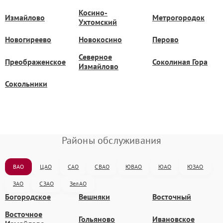
Косино-
Измайлово
Метрогородок
Ухтомский
Новогиреево
Новокосино
Перово
Северное
Преображенское
Соколиная Гора
Измайлово
Сокольники
Районы обслуживания
ВАО
ЦАО
САО
СВАО
ЮВАО
ЮАО
ЮЗАО
ЗАО
СЗАО
ЗелАО
Богородское
Вешняки
Восточный
Восточное
Гольяново
Ивановское