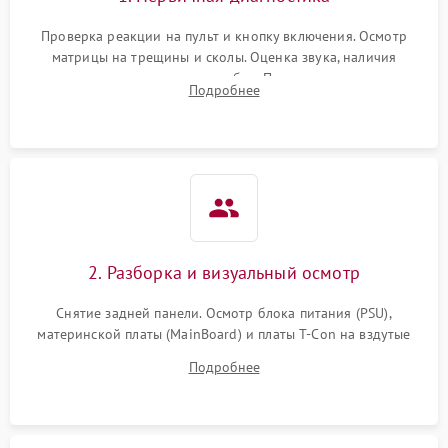
Проверка реакции на пульт и кнопку включения. Осмотр
матрицы на трещины и сколы. Оценка звука, наличия
подсветки и индикаторов ошибок. Подключение тестовых
Подробнее
источников сигнала для выявления симптомов поломки.
2. Разборка и визуальный осмотр
Снятие задней панели. Осмотр блока питания (PSU),
материнской платы (MainBoard) и платы T-Con на вздутые
конденсаторы, прогары, окисления и микротрещины.
Подробнее
Проверка надежности фиксации и целостности шлейфов.