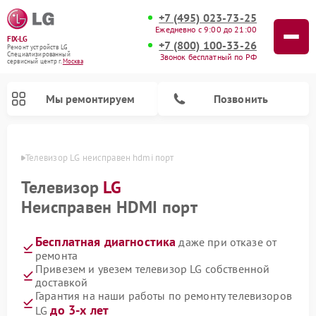
+7 (495) 023-73-25
Ежедневно с 9:00 до 21:00
FIX-LG
+7 (800) 100-33-26
Ремонт устройств LG
Специализированный
Звонок бесплатный по РФ
cервисный центр г.
Москва
Мы ремонтируем
Позвонить
оскве
Телевизор LG неисправен hdmi порт
Телевизор
LG
Неисправен HDMI порт
Бесплатная диагностика
даже при отказе от
ремонта
Привезем и увезем телевизор LG собственной
доставкой
Ремонт камер видеонаблюдения LG
Ремонт вертикальных пылесосов LG
Ремонт интерактивных панелей LG
Ремонт портативных колонок LG
Ремонт домашних кинотеатров LG
Ремонт посудомоечных машин LG
Ремонт микроволновых печей LG
Ремонт портативных акустик LG
Ремонт музыкальных центров LG
Гарантия на наши работы по ремонту телевизоров
до 3-х лет
LG