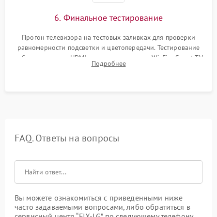
6. Финальное тестирование
Прогон телевизора на тестовых заливках для проверки
равномерности подсветки и цветопередачи. Тестирование
работы разъемов HDMI, динамиков, модуля Wi-Fi и Smart TV
Подробнее
в рабочем режиме в течение нескольких часов.
FAQ. Ответы на вопросы
Вы можете ознакомиться с приведенными ниже
часто задаваемыми вопросами, либо обратиться в
сервисный центр “FIX-LG” по следующему телефону