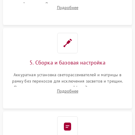
хрупкой матрицы. Восстановление поврежденных дорожек,
Подробнее
прошивка микросхем памяти EEPROM
5. Сборка и базовая настройка
Аккуратная установка светорассеивателей и матрицы в
рамку без перекосов для исключения засветов и трещин.
Подключение внутренних шлейфов. Закрытие корпуса.
Подробнее
Сброс настроек и обновление программного обеспечения.