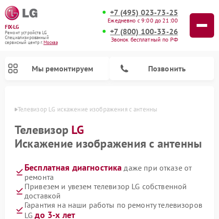
+7 (495) 023-73-25
Ежедневно с 9:00 до 21:00
FIX-LG
+7 (800) 100-33-26
Ремонт устройств LG
Специализированный
Звонок бесплатный по РФ
cервисный центр г.
Москва
Мы ремонтируем
Позвонить
оскве
Телевизор LG искажение изображения с антенны
Телевизор
LG
Искажение изображения с антенны
Бесплатная диагностика
даже при отказе от
ремонта
Привезем и увезем телевизор LG собственной
доставкой
Ремонт камер видеонаблюдения LG
Ремонт вертикальных пылесосов LG
Ремонт интерактивных панелей LG
Ремонт портативных колонок LG
Ремонт домашних кинотеатров LG
Ремонт посудомоечных машин LG
Ремонт микроволновых печей LG
Ремонт портативных акустик LG
Ремонт музыкальных центров LG
Гарантия на наши работы по ремонту телевизоров
до 3-х лет
LG