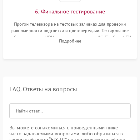
6. Финальное тестирование
Прогон телевизора на тестовых заливках для проверки
равномерности подсветки и цветопередачи. Тестирование
работы разъемов HDMI, динамиков, модуля Wi-Fi и Smart TV
Подробнее
в рабочем режиме в течение нескольких часов.
FAQ. Ответы на вопросы
Вы можете ознакомиться с приведенными ниже
часто задаваемыми вопросами, либо обратиться в
сервисный центр “FIX-LG” по следующему телефону