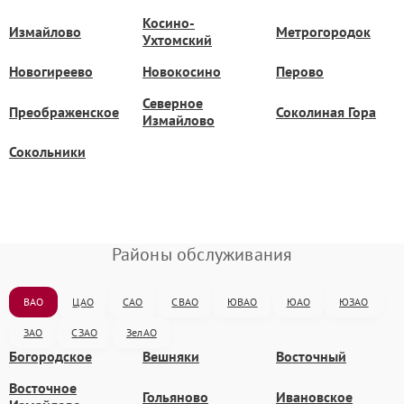
Косино-
Измайлово
Метрогородок
Ухтомский
Новогиреево
Новокосино
Перово
Северное
Преображенское
Соколиная Гора
Измайлово
Сокольники
Районы обслуживания
ВАО
ЦАО
САО
СВАО
ЮВАО
ЮАО
ЮЗАО
ЗАО
СЗАО
ЗелАО
Богородское
Вешняки
Восточный
Восточное
Гольяново
Ивановское