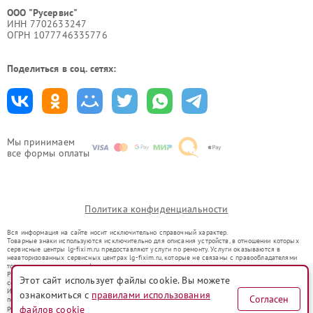
ООО "Русервис"
ИНН 7702633247
ОГРН 1077746335776
Поделиться в соц. сетях:
Мы принимаем
все формы оплаты
Политика конфиденциальности
Вся информация на сайте носит исключительно справочный характер.
Товарные знаки используются исключительно для описания устройств, в отношении которых
сервисные центры lg-fixim.ru предоставляют услуги по ремонту. Услуги оказываются в
неавторизованных сервисных центрах lg-fixim.ru, которые не связаны с правообладателями
товарных знаков или их официальными представителями.
Ремонт осуществляется для устройств, уже введенных в гражданский оборот в соответствии
Этот сайт использует файлы cookie. Вы можете
со статьей 1487 ГК РФ.
Использование товарных знаков не преследует цели индивидуализации услуг или введения
ознакомиться с
правилами использования
Согласен
потребителей в заблуждение, а служит для информирования о предоставляемых услугах по
ремонту техники указанных брендов.
файлов cookie