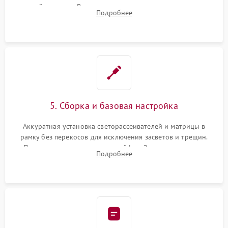
хрупкой матрицы. Восстановление поврежденных дорожек,
Подробнее
прошивка микросхем памяти EEPROM
5. Сборка и базовая настройка
Аккуратная установка светорассеивателей и матрицы в
рамку без перекосов для исключения засветов и трещин.
Подключение внутренних шлейфов. Закрытие корпуса.
Подробнее
Сброс настроек и обновление программного обеспечения.