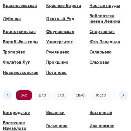
Красносельская
Красные Ворота
Чистые пруды
Библиотека
Лубянка
Охотный Ряд
имени Ленина
Кропоткинская
Фрунзенская
Спортивная
Воробьёвы горы
Университет
Юго-Западная
Тропарёво
Румянцево
Саларьево
Филатов Луг
Прокшино
Ольховая
Новомосковская
Потапово
ВАО
ЦАО
САО
СВАО
ЮВАО
ЮАО
Богородское
Вешняки
Восточный
Восточное
Гольяново
Ивановское
Измайлово