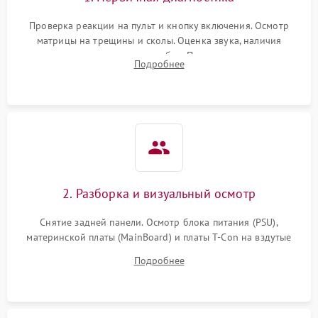
Проверка реакции на пульт и кнопку включения. Осмотр
матрицы на трещины и сколы. Оценка звука, наличия
подсветки и индикаторов ошибок. Подключение тестовых
Подробнее
источников сигнала для выявления симптомов поломки.
2. Разборка и визуальный осмотр
Снятие задней панели. Осмотр блока питания (PSU),
материнской платы (MainBoard) и платы T-Con на вздутые
конденсаторы, прогары, окисления и микротрещины.
Подробнее
Проверка надежности фиксации и целостности шлейфов.