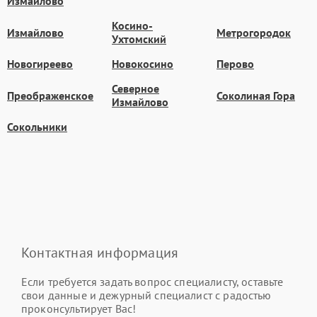
Измайлово
Косино-
Измайлово
Метрогородок
Ухтомский
Новогиреево
Новокосино
Перово
Северное
Преображенское
Соколиная Гора
Измайлово
Сокольники
Контактная информация
Если требуется задать вопрос специалисту, оставьте
свои данные и дежурный специалист с радостью
проконсультирует Вас!