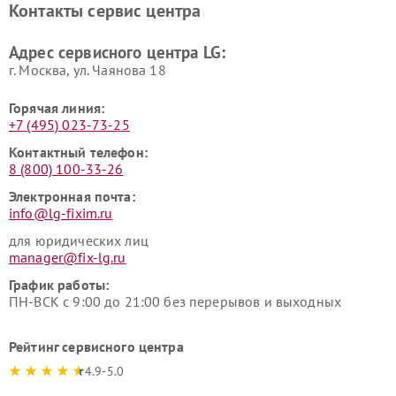
Контакты сервис центра
Ремонт морозильных камер
Ремонт вертикальных
LG
пылесосов LG
Адрес сервисного центра LG:
г. Москва, ул. Чаянова 18
Горячая линия:
+7 (495) 023-73-25
Контактный телефон:
8 (800) 100-33-26
Электронная почта:
info@lg-fixim.ru
для юридических лиц
manager@fix-lg.ru
График работы:
ПН-ВСК с 9:00 до 21:00 без перерывов и выходных
Рейтинг сервисного центра
4.9-5.0