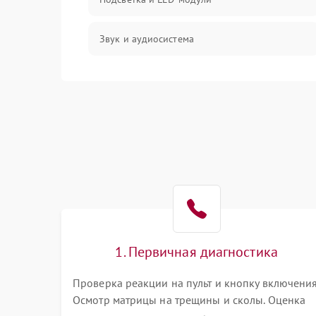
Звук и аудиосистема
Сигнал и приём каналов
Разъёмы и интерфейсы
Механические повреждения
Программное обеспечение
Корпус и механика
1. Первичная диагностика
Пульт и управление
Проверка реакции на пульт и кнопку включения
Осмотр матрицы на трещины и сколы. Оценка
Сеть и подключения