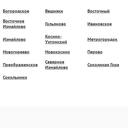
Богородское
Вешняки
Восточный
Восточное
Гольяново
Ивановское
Измайлово
Косино-
Измайлово
Метрогородок
Ухтомский
Новогиреево
Новокосино
Перово
Северное
Преображенское
Соколиная Гора
Измайлово
Сокольники