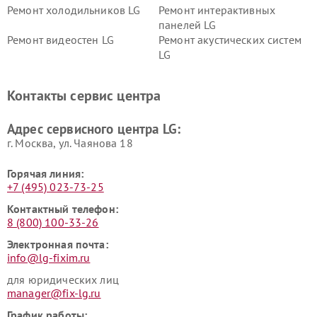
Ремонт холодильников LG
Ремонт интерактивных
панелей LG
Ремонт видеостен LG
Ремонт акустических систем
LG
Ремонт портативных акустик
Ремонт камер
LG
видеонаблюдения LG
Контакты сервис центра
Ремонт морозильных камер
Ремонт вертикальных
LG
пылесосов LG
Адрес сервисного центра LG:
г. Москва, ул. Чаянова 18
Горячая линия:
+7 (495) 023-73-25
Контактный телефон:
8 (800) 100-33-26
Электронная почта:
info@lg-fixim.ru
для юридических лиц
manager@fix-lg.ru
График работы: