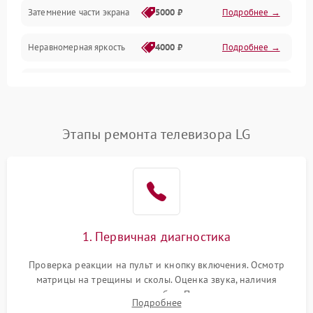
Механические повреждения
Затемнение части экрана
5000 ₽
Подробнее →
Программное обеспечение
Неравномерная яркость
4000 ₽
Подробнее →
Корпус и механика
Выгорание матрицы
6000 ₽
Подробнее →
Пульт и управление
Этапы ремонта телевизора LG
Сеть и подключения
Аудио
Сетевая
1. Первичная диагностика
Проверка реакции на пульт и кнопку включения. Осмотр
матрицы на трещины и сколы. Оценка звука, наличия
подсветки и индикаторов ошибок. Подключение тестовых
Подробнее
источников сигнала для выявления симптомов поломки.