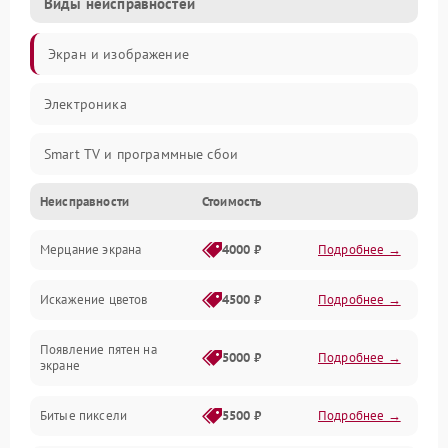
Виды неисправностей
Экран и изображение
Электроника
Smart TV и программные сбои
Неисправности
Стоимость
Питание и запуск
Мерцание экрана
4000 ₽
Подробнее →
Подсветка и LED-модули
Искажение цветов
4500 ₽
Подробнее →
Звук и аудиосистема
Появление пятен на
Сигнал и приём каналов
5000 ₽
Подробнее →
экране
Разъёмы и интерфейсы
Битые пиксели
5500 ₽
Подробнее →