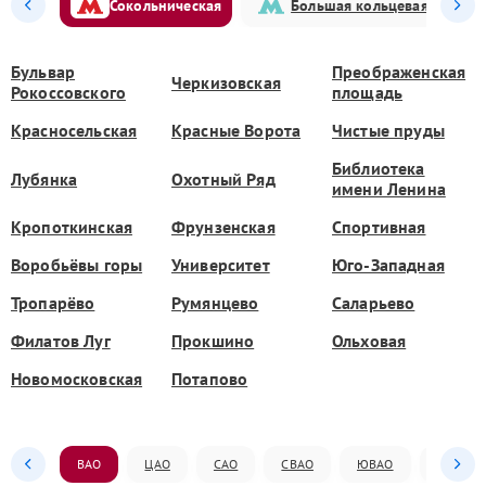
Сокольническая
Большая кольцевая
Бульвар
Преображенская
Черкизовская
Рокоссовского
площадь
Красносельская
Красные Ворота
Чистые пруды
Библиотека
Лубянка
Охотный Ряд
имени Ленина
Кропоткинская
Фрунзенская
Спортивная
Воробьёвы горы
Университет
Юго-Западная
Тропарёво
Румянцево
Саларьево
Филатов Луг
Прокшино
Ольховая
Новомосковская
Потапово
ВАО
ЦАО
САО
СВАО
ЮВАО
ЮАО