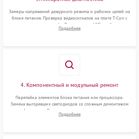
Замеры напряжений дежурного режима и рабочих цепей на
блоке питания. Проверка видеосигналов на плате T-Con с
помощью осциллографа. Тестирование LED-драйвера и
Подробнее
светодиодных планок подсветки мультиметром.
4. Компонентный и модульный ремонт
Перепайка элементов блока питания или процессора.
Замена выгоревших светодиодов со сложным демонтажом
хрупкой матрицы. Восстановление поврежденных дорожек,
Подробнее
прошивка микросхем памяти EEPROM