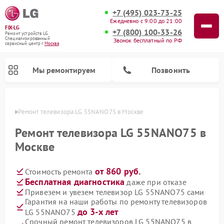
+7 (495) 023-73-25
Ежедневно с 9:00 до 21:00
FIX-LG
+7 (800) 100-33-26
Ремонт устройств LG
Специализированный
Звонок бесплатный по РФ
cервисный центр г.
Москва
Мы ремонтируем
Позвонить
оскве
Ремонт телевизора LG 55NANO75 в Москве
Ремонт телевизора LG 55NANO75 в
Москве
от 860 руб.
Стоимость ремонта
Бесплатная диагностика
даже при отказе
Привезем и увезем телевизор LG 55NANO75 сами
Гарантия на наши работы по ремонту телевизоров
Ремонт камер видеонаблюдения LG
Ремонт вертикальных пылесосов LG
Ремонт интерактивных панелей LG
Ремонт портативных колонок LG
Ремонт домашних кинотеатров LG
Ремонт посудомоечных машин LG
Ремонт микроволновых печей LG
Ремонт портативных акустик LG
Ремонт музыкальных центров LG
до 3-х лет
LG 55NANO75
Срочный ремонт телевизоров LG 55NANO75 в