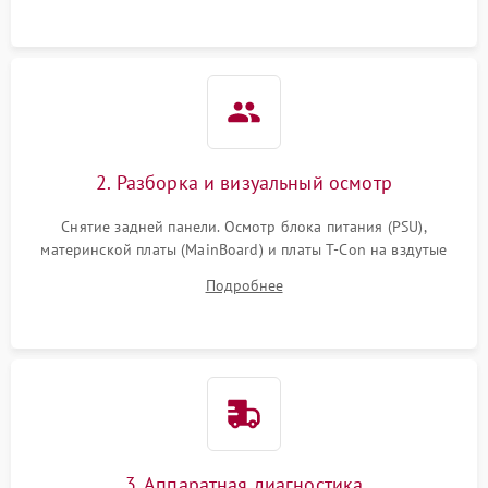
2. Разборка и визуальный осмотр
Снятие задней панели. Осмотр блока питания (PSU),
материнской платы (MainBoard) и платы T-Con на вздутые
конденсаторы, прогары, окисления и микротрещины.
Подробнее
Проверка надежности фиксации и целостности шлейфов.
3. Аппаратная диагностика