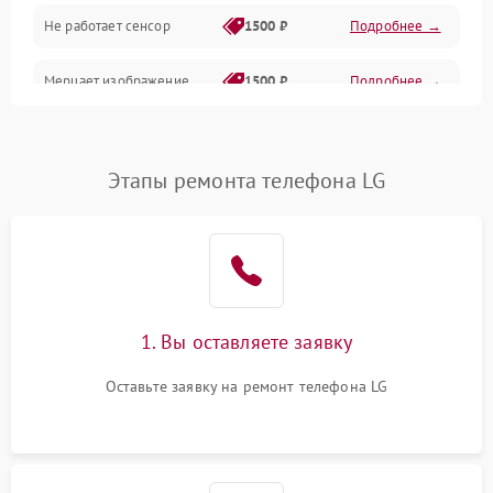
Не работает сенсор
1500 ₽
Подробнее →
Мерцает изображение
1500 ₽
Подробнее →
Не работает 3D Touch
2400 ₽
Подробнее →
Этапы ремонта телефона LG
Не работает Face ID
4000 ₽
Подробнее →
1. Вы оставляете заявку
Оставьте заявку на ремонт телефона LG