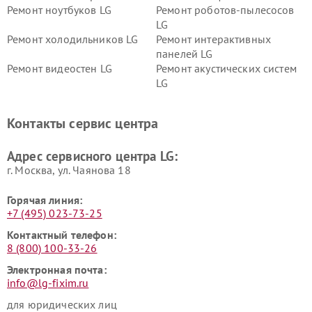
Ремонт ноутбуков LG
Ремонт роботов-пылесосов
LG
Ремонт холодильников LG
Ремонт интерактивных
панелей LG
Ремонт видеостен LG
Ремонт акустических систем
LG
Ремонт портативных акустик
Ремонт камер
LG
видеонаблюдения LG
Контакты сервис центра
Ремонт морозильных камер
Ремонт вертикальных
LG
пылесосов LG
Адрес сервисного центра LG:
г. Москва, ул. Чаянова 18
Горячая линия:
+7 (495) 023-73-25
Контактный телефон:
8 (800) 100-33-26
Электронная почта:
info@lg-fixim.ru
для юридических лиц