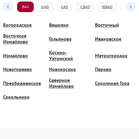
ВАО
ЦАО
САО
СВАО
ЮВАО
ЮАО
Богородское
Вешняки
Восточный
Восточное
Гольяново
Ивановское
Измайлово
Косино-
Измайлово
Метрогородок
Ухтомский
Новогиреево
Новокосино
Перово
Северное
Преображенское
Соколиная Гора
Измайлово
Сокольники