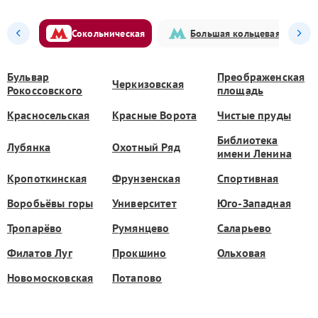
Сокольническая
Большая кольцевая
Бульвар
Преображенская
Черкизовская
Рокоссовского
площадь
Красносельская
Красные Ворота
Чистые пруды
Библиотека
Лубянка
Охотный Ряд
имени Ленина
Кропоткинская
Фрунзенская
Спортивная
Воробьёвы горы
Университет
Юго-Западная
Тропарёво
Румянцево
Саларьево
Филатов Луг
Прокшино
Ольховая
Новомосковская
Потапово