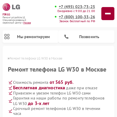
+7 (495) 023-73-25
Ежедневно с 9:00 до 21:00
FIX-LG
+7 (800) 100-33-26
Ремонт устройств LG
Специализированный
Звонок бесплатный по РФ
cервисный центр г.
Москва
Мы ремонтируем
Позвонить
оскве
Ремонт телефона LG W30 в Москве
Ремонт телефона LG W30 в Москве
от 565 руб.
Стоимость ремонта
Бесплатная диагностика
даже при отказе
Привезем и увезем телефон LG W30 сами
Гарантия на наши работы по ремонту телефонов
до 3-х лет
LG W30
Ремонт камер видеонаблюдения LG
Ремонт вертикальных пылесосов LG
Ремонт интерактивных панелей LG
Ремонт портативных колонок LG
Ремонт домашних кинотеатров LG
Ремонт посудомоечных машин LG
Ремонт микроволновых печей LG
Ремонт портативных акустик LG
Ремонт музыкальных центров LG
Срочный ремонт телефонов LG W30 в течении
часа