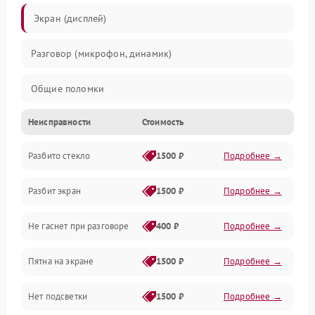
Экран (дисплей)
Разговор (микрофон, динамик)
Общие поломки
Неисправности
Стоимость
Проблемы связи
Разбито стекло
1500 ₽
Подробнее →
Камеры
Разбит экран
1500 ₽
Подробнее →
Проблемы с дисплеем и сенсором
Не гаснет при разговоре
400 ₽
Подробнее →
Зарядка
Пятна на экране
1500 ₽
Подробнее →
Проблемы с питанием, зарядкой и аккумулятором
Нет подсветки
1500 ₽
Подробнее →
Проблемы с работой системы, корпусом и другие