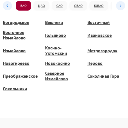
ВАО
ЦАО
САО
СВАО
ЮВАО
ЮАО
Богородское
Вешняки
Восточный
Восточное
Гольяново
Ивановское
Измайлово
Косино-
Измайлово
Метрогородок
Ухтомский
Новогиреево
Новокосино
Перово
Северное
Преображенское
Соколиная Гора
Измайлово
Сокольники