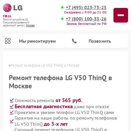
+7 (495) 023-73-25
Ежедневно с 9:00 до 21:00
FIX-LG
+7 (800) 100-33-26
Ремонт устройств LG
Специализированный
Звонок бесплатный по РФ
cервисный центр г.
Москва
Мы ремонтируем
Позвонить
оскве
Ремонт телефона LG V50 ThinQ в Москве
Ремонт телефона LG V50 ThinQ в
Москве
от 565 руб.
Стоимость ремонта
Бесплатная диагностика
даже при отказе
Привезем и увезем телефон LG V50 ThinQ сами
Гарантия на наши работы по ремонту телефонов
Ремонт камер видеонаблюдения LG
Ремонт вертикальных пылесосов LG
Ремонт интерактивных панелей LG
Ремонт портативных колонок LG
Ремонт домашних кинотеатров LG
Ремонт посудомоечных машин LG
Ремонт микроволновых печей LG
Ремонт портативных акустик LG
Ремонт музыкальных центров LG
до 3-х лет
LG V50 ThinQ
Срочный ремонт телефонов LG V50 ThinQ в