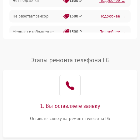
Нет подсветки
1500 ₽
Подробнее →
Проблемы с работой системы, корпусом и другие
Не работает сенсор
1500 ₽
Подробнее →
Мерцает изображение
1500 ₽
Подробнее →
Не работает 3D Touch
2400 ₽
Подробнее →
Этапы ремонта телефона LG
Не работает Face ID
4000 ₽
Подробнее →
1. Вы оставляете заявку
Оставьте заявку на ремонт телефона LG