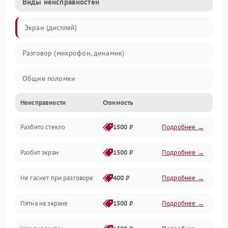
Виды неисправностей
Экран (дисплей)
Разговор (микрофон, динамик)
Общие поломки
Неисправности
Стоимость
Проблемы связи
Разбито стекло
1500 ₽
Подробнее →
Камеры
Разбит экран
1500 ₽
Подробнее →
Проблемы с дисплеем и сенсором
Не гаснет при разговоре
400 ₽
Подробнее →
Зарядка
Пятна на экране
1500 ₽
Подробнее →
Проблемы с питанием, зарядкой и аккумулятором