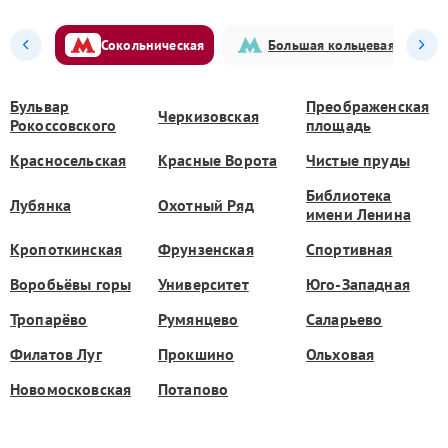
Сокольническая
Большая кольцевая
Бульвар
Преображенская
Черкизовская
Рокоссовского
площадь
Красносельская
Красные Ворота
Чистые пруды
Библиотека
Лубянка
Охотный Ряд
имени Ленина
Кропоткинская
Фрунзенская
Спортивная
Воробьёвы горы
Университет
Юго-Западная
Тропарёво
Румянцево
Саларьево
Филатов Луг
Прокшино
Ольховая
Новомосковская
Потапово