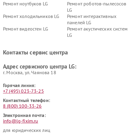
Ремонт ноутбуков LG
Ремонт роботов-пылесосов
LG
Ремонт холодильников LG
Ремонт интерактивных
панелей LG
Ремонт видеостен LG
Ремонт акустических систем
LG
Ремонт портативных акустик
Ремонт камер
LG
видеонаблюдения LG
Контакты сервис центра
Ремонт морозильных камер
Ремонт вертикальных
LG
пылесосов LG
Адрес сервисного центра LG:
г. Москва, ул. Чаянова 18
Горячая линия:
+7 (495) 023-73-25
Контактный телефон:
8 (800) 100-33-26
Электронная почта:
info@lg-fixim.ru
для юридических лиц