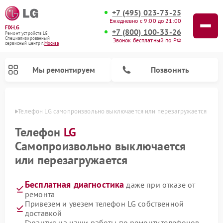
+7 (495) 023-73-25
Ежедневно с 9:00 до 21:00
FIX-LG
+7 (800) 100-33-26
Ремонт устройств LG
Специализированный
Звонок бесплатный по РФ
cервисный центр г.
Москва
Мы ремонтируем
Позвонить
оскве
Телефон LG самопроизвольно выключается или перезагружается
Телефон
LG
Самопроизвольно выключается
или перезагружается
Бесплатная диагностика
даже при отказе от
ремонта
Привезем и увезем телефон LG собственной
Ремонт камер видеонаблюдения LG
Ремонт вертикальных пылесосов LG
Ремонт интерактивных панелей LG
Ремонт портативных колонок LG
Ремонт домашних кинотеатров LG
Ремонт посудомоечных машин LG
Ремонт микроволновых печей LG
Ремонт портативных акустик LG
Ремонт музыкальных центров LG
доставкой
Гарантия на наши работы по ремонту телефонов