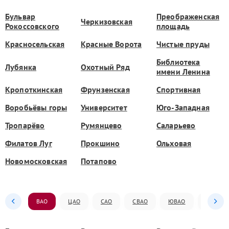
Бульвар
Преображенская
Черкизовская
Рокоссовского
площадь
Красносельская
Красные Ворота
Чистые пруды
Библиотека
Лубянка
Охотный Ряд
имени Ленина
Кропоткинская
Фрунзенская
Спортивная
Воробьёвы горы
Университет
Юго-Западная
Тропарёво
Румянцево
Саларьево
Филатов Луг
Прокшино
Ольховая
Новомосковская
Потапово
ВАО
ЦАО
САО
СВАО
ЮВАО
ЮАО