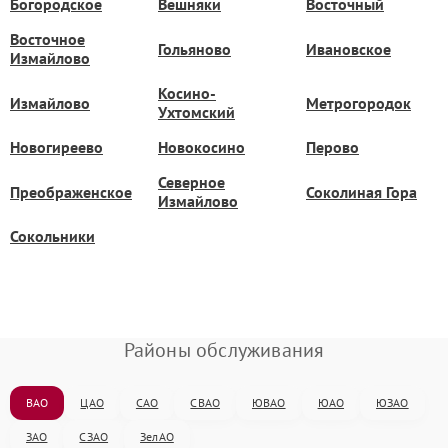
Богородское
Вешняки
Восточный
Восточное
Гольяново
Ивановское
Измайлово
Косино-
Измайлово
Метрогородок
Ухтомский
Новогиреево
Новокосино
Перово
Северное
Преображенское
Соколиная Гора
Измайлово
Сокольники
Районы обслуживания
ВАО
ЦАО
САО
СВАО
ЮВАО
ЮАО
ЮЗАО
ЗАО
СЗАО
ЗелАО