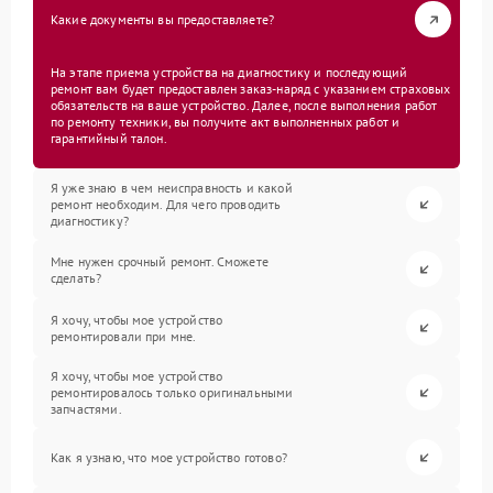
Какие документы вы предоставляете?
На этапе приема устройства на диагностику и последующий
ремонт вам будет предоставлен заказ-наряд с указанием страховых
обязательств на ваше устройство. Далее, после выполнения работ
по ремонту техники, вы получите акт выполненных работ и
гарантийный талон.
Я уже знаю в чем неисправность и какой
ремонт необходим. Для чего проводить
диагностику?
Мне нужен срочный ремонт. Сможете
сделать?
Я хочу, чтобы мое устройство
ремонтировали при мне.
Я хочу, чтобы мое устройство
ремонтировалось только оригинальными
запчастями.
Как я узнаю, что мое устройство готово?