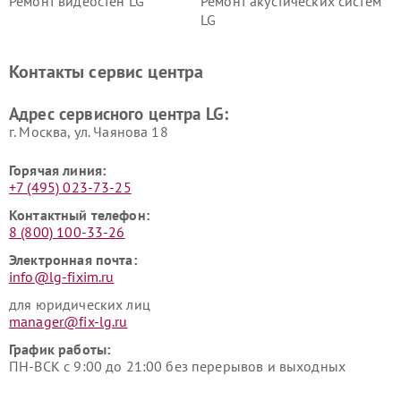
Ремонт видеостен LG
Ремонт акустических систем
LG
Ремонт портативных акустик
Ремонт камер
LG
видеонаблюдения LG
Контакты сервис центра
Ремонт морозильных камер
Ремонт вертикальных
LG
пылесосов LG
Адрес сервисного центра LG:
г. Москва, ул. Чаянова 18
Горячая линия:
+7 (495) 023-73-25
Контактный телефон:
8 (800) 100-33-26
Электронная почта:
info@lg-fixim.ru
для юридических лиц
manager@fix-lg.ru
График работы:
ПН-ВСК с 9:00 до 21:00 без перерывов и выходных