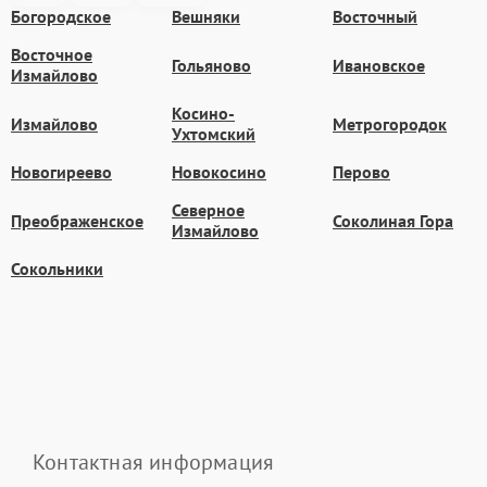
Богородское
Вешняки
Восточный
Восточное
Гольяново
Ивановское
Измайлово
Косино-
Измайлово
Метрогородок
Ухтомский
Новогиреево
Новокосино
Перово
Северное
Преображенское
Соколиная Гора
Измайлово
Сокольники
Контактная информация