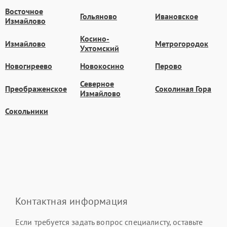
Восточное
Гольяново
Ивановское
Измайлово
Косино-
Измайлово
Метрогородок
Ухтомский
Новогиреево
Новокосино
Перово
Северное
Преображенское
Соколиная Гора
Измайлово
Сокольники
Контактная информация
Если требуется задать вопрос специалисту, оставьте