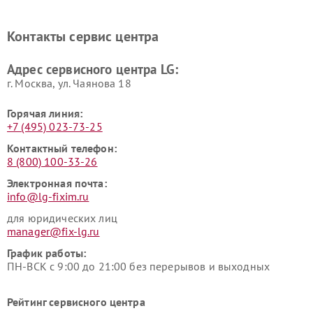
Ремонт портативных акустик
Ремонт камер
LG
видеонаблюдения LG
Контакты сервис центра
Ремонт морозильных камер
Ремонт вертикальных
LG
пылесосов LG
Адрес сервисного центра LG:
г. Москва, ул. Чаянова 18
Горячая линия:
+7 (495) 023-73-25
Контактный телефон:
8 (800) 100-33-26
Электронная почта:
info@lg-fixim.ru
для юридических лиц
manager@fix-lg.ru
График работы:
ПН-ВСК с 9:00 до 21:00 без перерывов и выходных
Рейтинг сервисного центра