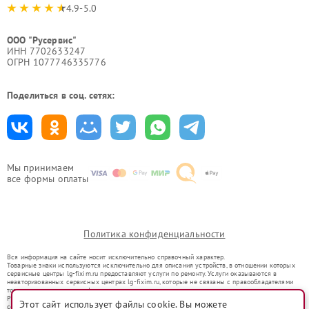
4.9-5.0
ООО "Русервис"
ИНН 7702633247
ОГРН 1077746335776
Поделиться в соц. сетях:
Мы принимаем
все формы оплаты
Политика конфиденциальности
Вся информация на сайте носит исключительно справочный характер.
Товарные знаки используются исключительно для описания устройств, в отношении которых
сервисные центры lg-fixim.ru предоставляют услуги по ремонту. Услуги оказываются в
неавторизованных сервисных центрах lg-fixim.ru, которые не связаны с правообладателями
товарных знаков или их официальными представителями.
Ремонт осуществляется для устройств, уже введенных в гражданский оборот в соответствии
Этот сайт использует файлы cookie. Вы можете
со статьей 1487 ГК РФ.