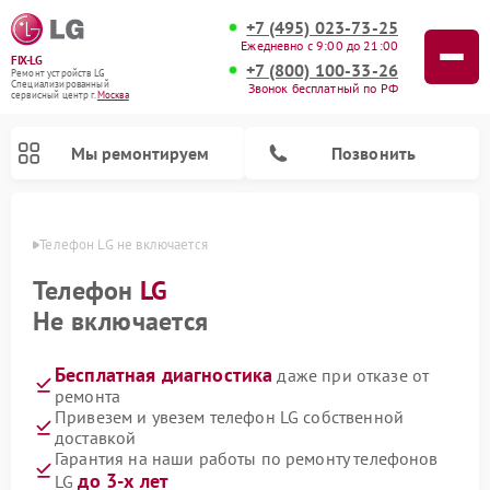
+7 (495) 023-73-25
Ежедневно с 9:00 до 21:00
FIX-LG
+7 (800) 100-33-26
Ремонт устройств LG
Специализированный
Звонок бесплатный по РФ
cервисный центр г.
Москва
Мы ремонтируем
Позвонить
оскве
Телефон LG не включается
Телефон
LG
Не включается
Бесплатная диагностика
даже при отказе от
ремонта
Привезем и увезем телефон LG собственной
доставкой
Ремонт камер видеонаблюдения LG
Ремонт вертикальных пылесосов LG
Ремонт интерактивных панелей LG
Ремонт портативных колонок LG
Ремонт домашних кинотеатров LG
Ремонт посудомоечных машин LG
Ремонт микроволновых печей LG
Ремонт портативных акустик LG
Ремонт музыкальных центров LG
Гарантия на наши работы по ремонту телефонов
до 3-х лет
LG