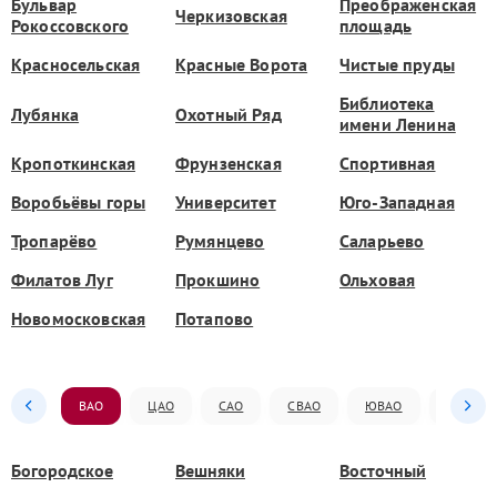
Бульвар
Преображенская
Черкизовская
Рокоссовского
площадь
Красносельская
Красные Ворота
Чистые пруды
Библиотека
Лубянка
Охотный Ряд
имени Ленина
Кропоткинская
Фрунзенская
Спортивная
Воробьёвы горы
Университет
Юго-Западная
Тропарёво
Румянцево
Саларьево
Филатов Луг
Прокшино
Ольховая
Новомосковская
Потапово
ВАО
ЦАО
САО
СВАО
ЮВАО
ЮАО
Богородское
Вешняки
Восточный