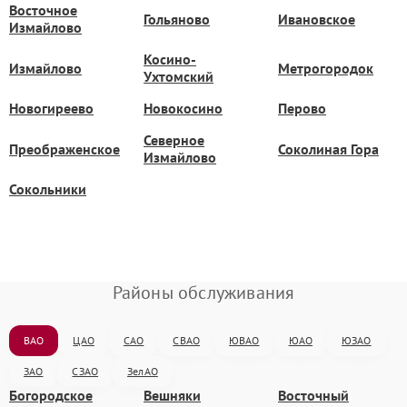
Восточное
Гольяново
Ивановское
Измайлово
Косино-
Измайлово
Метрогородок
Ухтомский
Новогиреево
Новокосино
Перово
Северное
Преображенское
Соколиная Гора
Измайлово
Сокольники
Районы обслуживания
ВАО
ЦАО
САО
СВАО
ЮВАО
ЮАО
ЮЗАО
ЗАО
СЗАО
ЗелАО
Богородское
Вешняки
Восточный