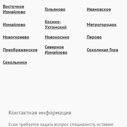
Восточное
Гольяново
Ивановское
Измайлово
Косино-
Измайлово
Метрогородок
Ухтомский
Новогиреево
Новокосино
Перово
Северное
Преображенское
Соколиная Гора
Измайлово
Сокольники
Контактная информация
Если требуется задать вопрос специалисту, оставьте