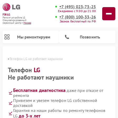
+7 (495) 023-73-25
Ежедневно с 9:00 до 21:00
FIX-LG
+7 (800) 100-33-26
Ремонт устройств LG
Специализированный
Звонок бесплатный по РФ
cервисный центр г.
Москва
Мы ремонтируем
Позвонить
оскве
Телефон LG не работают наушники
Телефон
LG
Не работают наушники
Бесплатная диагностика
даже при отказе от
ремонта
Привезем и увезем телефон LG собственной
доставкой
Ремонт камер видеонаблюдения LG
Ремонт вертикальных пылесосов LG
Ремонт интерактивных панелей LG
Ремонт портативных колонок LG
Ремонт домашних кинотеатров LG
Ремонт посудомоечных машин LG
Ремонт микроволновых печей LG
Ремонт портативных акустик LG
Ремонт музыкальных центров LG
Гарантия на наши работы по ремонту телефонов
до 3-х лет
LG