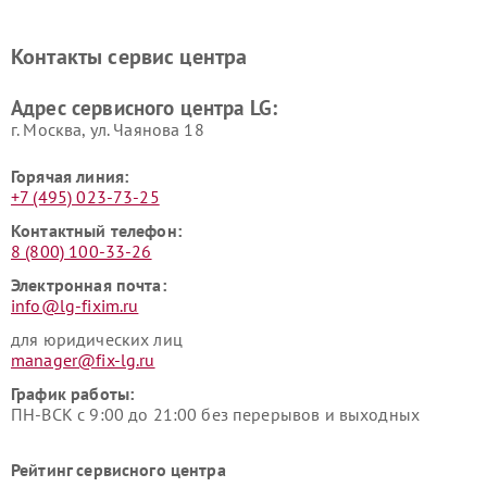
Ремонт портативных акустик
Ремонт камер
LG
видеонаблюдения LG
Контакты сервис центра
Ремонт морозильных камер
Ремонт вертикальных
LG
пылесосов LG
Адрес сервисного центра LG:
г. Москва, ул. Чаянова 18
Горячая линия:
+7 (495) 023-73-25
Контактный телефон:
8 (800) 100-33-26
Электронная почта:
info@lg-fixim.ru
для юридических лиц
manager@fix-lg.ru
График работы:
ПН-ВСК с 9:00 до 21:00 без перерывов и выходных
Рейтинг сервисного центра