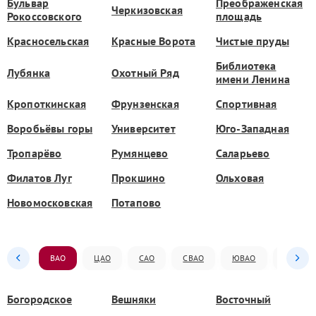
Бульвар
Преображенская
Черкизовская
Рокоссовского
площадь
Красносельская
Красные Ворота
Чистые пруды
Библиотека
Лубянка
Охотный Ряд
имени Ленина
Кропоткинская
Фрунзенская
Спортивная
Воробьёвы горы
Университет
Юго-Западная
Тропарёво
Румянцево
Саларьево
Филатов Луг
Прокшино
Ольховая
Новомосковская
Потапово
ВАО
ЦАО
САО
СВАО
ЮВАО
ЮАО
Богородское
Вешняки
Восточный