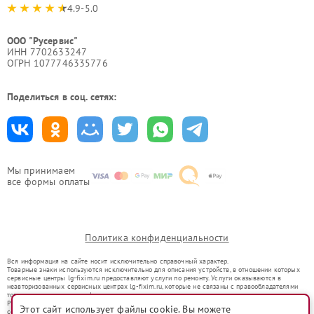
4.9-5.0
ООО "Русервис"
ИНН 7702633247
ОГРН 1077746335776
Поделиться в соц. сетях:
Мы принимаем
все формы оплаты
Политика конфиденциальности
Вся информация на сайте носит исключительно справочный характер.
Товарные знаки используются исключительно для описания устройств, в отношении которых
сервисные центры lg-fixim.ru предоставляют услуги по ремонту. Услуги оказываются в
неавторизованных сервисных центрах lg-fixim.ru, которые не связаны с правообладателями
товарных знаков или их официальными представителями.
Ремонт осуществляется для устройств, уже введенных в гражданский оборот в соответствии
Этот сайт использует файлы cookie. Вы можете
со статьей 1487 ГК РФ.