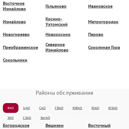
Восточное
Гольяново
Ивановское
Измайлово
Косино-
Измайлово
Метрогородок
Ухтомский
Новогиреево
Новокосино
Перово
Северное
Преображенское
Соколиная Гора
Измайлово
Сокольники
Районы обслуживания
ВАО
ЦАО
САО
СВАО
ЮВАО
ЮАО
ЮЗАО
ЗАО
СЗАО
ЗелАО
Богородское
Вешняки
Восточный