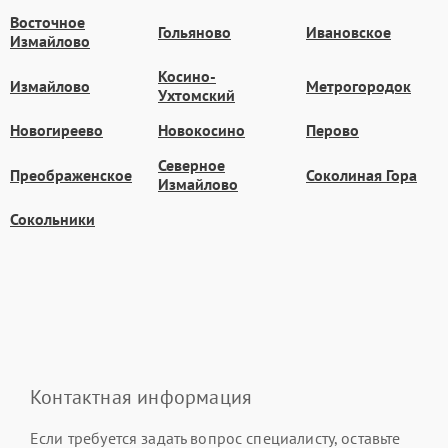
Восточное
Гольяново
Ивановское
Измайлово
Косино-
Измайлово
Метрогородок
Ухтомский
Новогиреево
Новокосино
Перово
Северное
Преображенское
Соколиная Гора
Измайлово
Сокольники
Контактная информация
Если требуется задать вопрос специалисту, оставьте