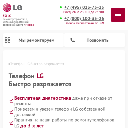
+7 (495) 023-73-25
Ежедневно с 9:00 до 21:00
FIX-LG
+7 (800) 100-33-26
Ремонт устройств LG
Специализированный
Звонок бесплатный по РФ
cервисный центр г.
Москва
Мы ремонтируем
Позвонить
оскве
Телефон LG быстро разряжается
Телефон
LG
Быстро разряжается
Бесплатная диагностика
даже при отказе от
ремонта
Привезем и увезем телефон LG собственной
доставкой
Ремонт камер видеонаблюдения LG
Ремонт вертикальных пылесосов LG
Ремонт интерактивных панелей LG
Ремонт портативных колонок LG
Ремонт домашних кинотеатров LG
Ремонт посудомоечных машин LG
Ремонт микроволновых печей LG
Ремонт портативных акустик LG
Ремонт музыкальных центров LG
Гарантия на наши работы по ремонту телефонов
до 3-х лет
LG