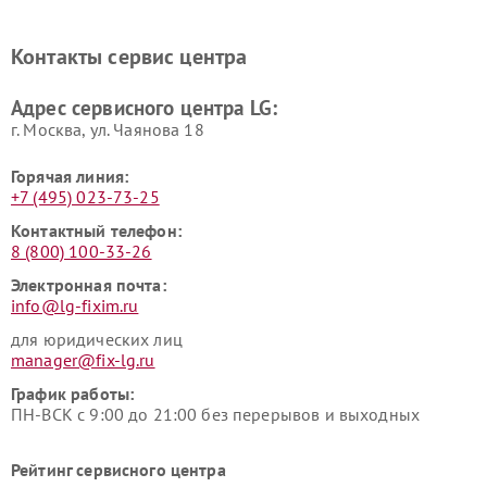
Ремонт портативных акустик
Ремонт камер
LG
видеонаблюдения LG
Контакты сервис центра
Ремонт морозильных камер
Ремонт вертикальных
LG
пылесосов LG
Адрес сервисного центра LG:
г. Москва, ул. Чаянова 18
Горячая линия:
+7 (495) 023-73-25
Контактный телефон:
8 (800) 100-33-26
Электронная почта:
info@lg-fixim.ru
для юридических лиц
manager@fix-lg.ru
График работы:
ПН-ВСК с 9:00 до 21:00 без перерывов и выходных
Рейтинг сервисного центра