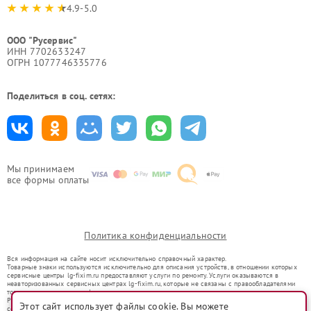
4.9-5.0
ООО "Русервис"
ИНН 7702633247
ОГРН 1077746335776
Поделиться в соц. сетях:
Мы принимаем
все формы оплаты
Политика конфиденциальности
Вся информация на сайте носит исключительно справочный характер.
Товарные знаки используются исключительно для описания устройств, в отношении которых
сервисные центры lg-fixim.ru предоставляют услуги по ремонту. Услуги оказываются в
неавторизованных сервисных центрах lg-fixim.ru, которые не связаны с правообладателями
товарных знаков или их официальными представителями.
Ремонт осуществляется для устройств, уже введенных в гражданский оборот в соответствии
Этот сайт использует файлы cookie. Вы можете
со статьей 1487 ГК РФ.