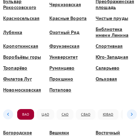
Бульвар
Преображенская
Черкизовская
Рокоссовского
площадь
Красносельская
Красные Ворота
Чистые пруды
Библиотека
Лубянка
Охотный Ряд
имени Ленина
Кропоткинская
Фрунзенская
Спортивная
Воробьёвы горы
Университет
Юго-Западная
Тропарёво
Румянцево
Саларьево
Филатов Луг
Прокшино
Ольховая
Новомосковская
Потапово
ВАО
ЦАО
САО
СВАО
ЮВАО
ЮАО
Богородское
Вешняки
Восточный