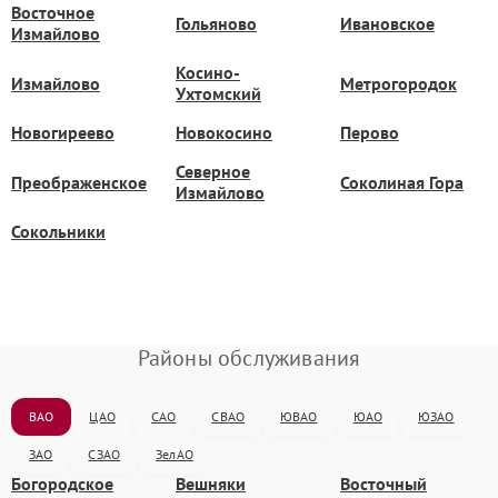
Восточное
Гольяново
Ивановское
Измайлово
Косино-
Измайлово
Метрогородок
Ухтомский
Новогиреево
Новокосино
Перово
Северное
Преображенское
Соколиная Гора
Измайлово
Сокольники
Районы обслуживания
ВАО
ЦАО
САО
СВАО
ЮВАО
ЮАО
ЮЗАО
ЗАО
СЗАО
ЗелАО
Богородское
Вешняки
Восточный