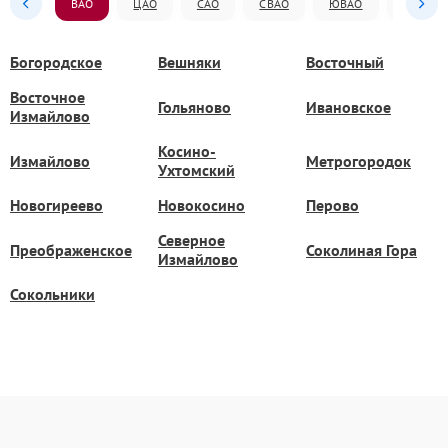
ВАО
ЦАО
САО
СВАО
ЮВАО
ЮАО
Богородское
Вешняки
Восточный
Восточное
Гольяново
Ивановское
Измайлово
Косино-
Измайлово
Метрогородок
Ухтомский
Новогиреево
Новокосино
Перово
Северное
Преображенское
Соколиная Гора
Измайлово
Сокольники