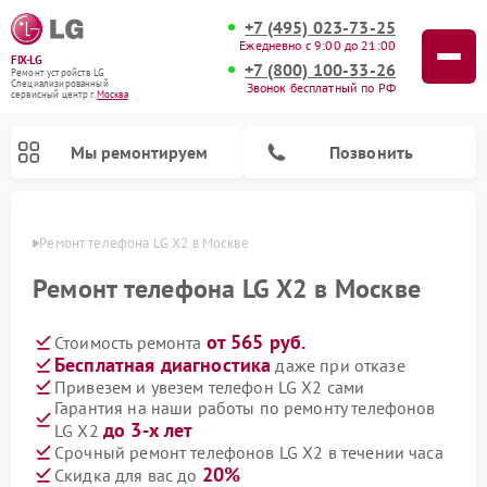
+7 (495) 023-73-25
Ежедневно с 9:00 до 21:00
FIX-LG
+7 (800) 100-33-26
Ремонт устройств LG
Специализированный
Звонок бесплатный по РФ
cервисный центр г.
Москва
Мы ремонтируем
Позвонить
оскве
Ремонт телефона LG X2 в Москве
Ремонт телефона LG X2 в Москве
от 565 руб.
Стоимость ремонта
Бесплатная диагностика
даже при отказе
Привезем и увезем телефон LG X2 сами
Гарантия на наши работы по ремонту телефонов
до 3-х лет
LG X2
Ремонт камер видеонаблюдения LG
Ремонт вертикальных пылесосов LG
Ремонт интерактивных панелей LG
Ремонт портативных колонок LG
Ремонт домашних кинотеатров LG
Ремонт посудомоечных машин LG
Ремонт микроволновых печей LG
Ремонт портативных акустик LG
Ремонт музыкальных центров LG
Срочный ремонт телефонов LG X2 в течении часа
20%
Скидка для вас до