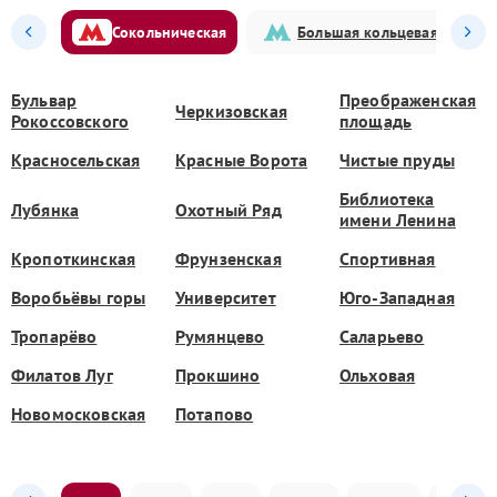
Сокольническая
Большая кольцевая
Бульвар
Преображенская
Черкизовская
Рокоссовского
площадь
Красносельская
Красные Ворота
Чистые пруды
Библиотека
Лубянка
Охотный Ряд
имени Ленина
Кропоткинская
Фрунзенская
Спортивная
Воробьёвы горы
Университет
Юго-Западная
Тропарёво
Румянцево
Саларьево
Филатов Луг
Прокшино
Ольховая
Новомосковская
Потапово