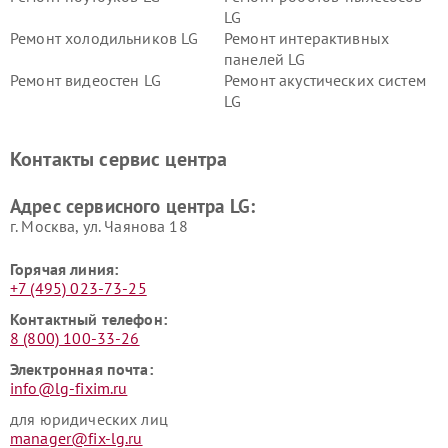
LG
Ремонт холодильников LG
Ремонт интерактивных
панелей LG
Ремонт видеостен LG
Ремонт акустических систем
LG
Ремонт портативных акустик
Ремонт камер
LG
видеонаблюдения LG
Контакты сервис центра
Ремонт морозильных камер
Ремонт вертикальных
LG
пылесосов LG
Адрес сервисного центра LG:
г. Москва, ул. Чаянова 18
Горячая линия:
+7 (495) 023-73-25
Контактный телефон:
8 (800) 100-33-26
Электронная почта:
info@lg-fixim.ru
для юридических лиц
manager@fix-lg.ru