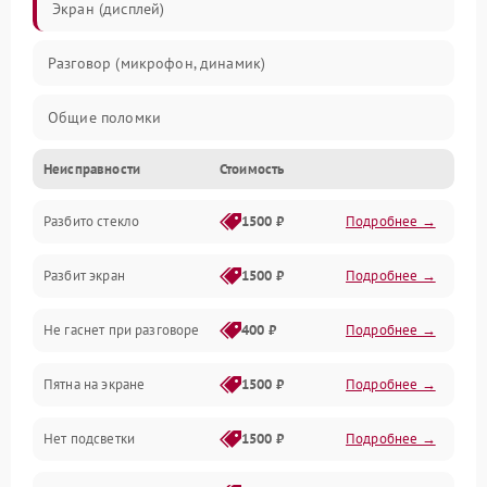
Экран (дисплей)
Разговор (микрофон, динамик)
Общие поломки
Неисправности
Стоимость
Проблемы связи
Разбито стекло
1500 ₽
Подробнее →
Камеры
Разбит экран
1500 ₽
Подробнее →
Проблемы с дисплеем и сенсором
Не гаснет при разговоре
400 ₽
Подробнее →
Зарядка
Пятна на экране
1500 ₽
Подробнее →
Проблемы с питанием, зарядкой и аккумулятором
Нет подсветки
1500 ₽
Подробнее →
Проблемы с работой системы, корпусом и другие