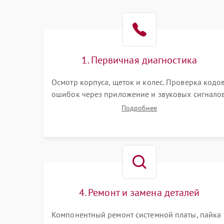
Батарея
Режим работы
Программные сбои
1. Первичная диагностика
Осмотр корпуса, щеток и колес. Проверка кодо
ошибок через приложение и звуковых сигналов
Замер емкости аккумулятора и тестирование
Подробнее
базовой станции зарядки. Оценка работы
лидара, бампера и датчиков падения для
локализации неисправности.
4. Ремонт и замена деталей
Компонентный ремонт системной платы, пайка