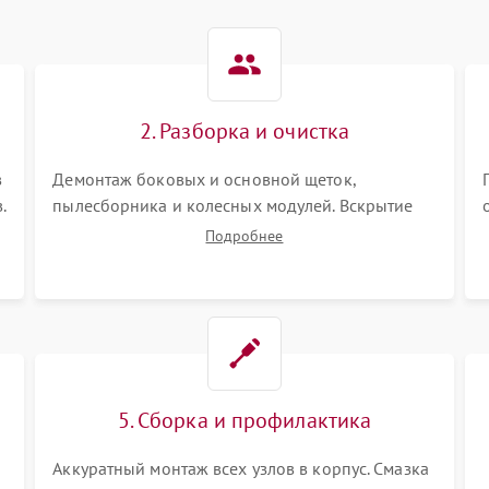
2. Разборка и очистка
в
Демонтаж боковых и основной щеток,
.
пылесборника и колесных модулей. Вскрытие
корпуса робота. Тщательная очистка внутренних
Подробнее
полостей, шестерней и плат от скопившейся
пыли, волос и шерсти животных с
использованием сжатого воздуха и щеток.
5. Сборка и профилактика
Аккуратный монтаж всех узлов в корпус. Смазка