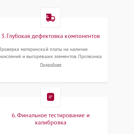
3. Глубокая дефектовка компонентов
Проверка материнской платы на наличие
окислений и выгоревших элементов. Прозвонка
цепей питания, тестирование приводных
Подробнее
моторов колес и турбины всасывания. Оценка
состояния оптических и инфракрасных
датчиков, а также механизма лазерного
дальномера.
6. Финальное тестирование и
калибровка