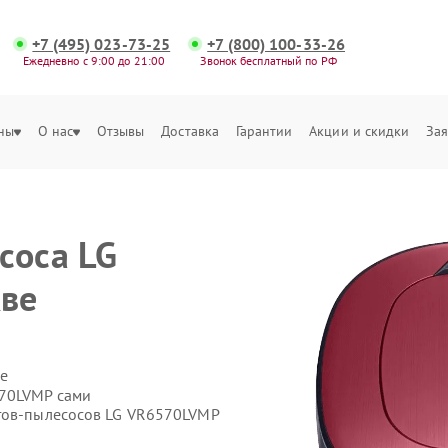
+7 (495) 023-73-25
+7 (800) 100-33-26
Ежедневно с 9:00 до 21:00
Звонок бесплатный по РФ
ны
О нас
Отзывы
Доставка
Гарантии
Акции и скидки
Зая
соса LG
ве
е
570LVMP сами
отов-пылесосов LG VR6570LVMP