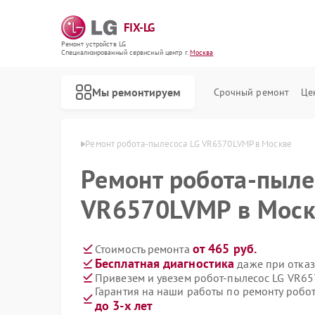
FIX-LG
Ремонт устройств LG
Специализированный cервисный центр г.
Москва
Мы ремонтируем
Срочный ремонт
Це
есосов LG в Москве
Ремонт робота-пылесоса LG VR6570LVMP в Москве
Ремонт робота-пыле
VR6570LVMP в Моск
от 465 руб.
Стоимость ремонта
Бесплатная диагностика
даже при отказ
Привезем и увезем робот-пылесос LG VR6
Гарантия на наши работы по ремонту роб
до 3-х лет
Ремонт интерактивных панелей LG
Ремонт акустических систем LG
Ремонт портативных акустик LG
Ремонт камер видеонаблюдения LG
Ремонт морозильных камер LG
Ремонт вертикальных пылесосов LG
Ремонт портативных колонок LG
Ремонт музыкальных центров LG
Ремонт домашних кинотеатров LG
Ремонт холодильных камер LG
Ремонт посудомоечных машин LG
Ремонт микроволновых печей LG