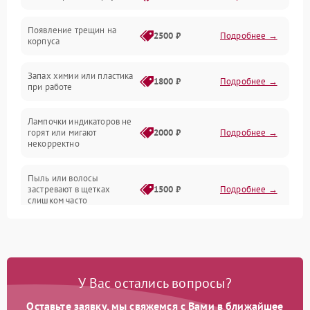
Появление трещин на
Проблемы с сигналом
2500 ₽
Подробнее →
корпуса
Неисправность резервуаров и систем подачи воды
Запах химии или пластика
1800 ₽
Подробнее →
при работе
Проблемы с механикой
Лампочки индикаторов не
горят или мигают
2000 ₽
Подробнее →
Батарея
некорректно
Режим работы
Пыль или волосы
застревают в щетках
1500 ₽
Подробнее →
слишком часто
Программные сбои
У Вас остались вопросы?
Оставьте заявку, мы свяжемся с Вами в ближайшее