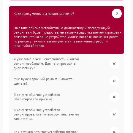
Какие документы вы предоставляете?
На этапе приема устройства на диагностику и последующий
ремонт вам будет предоставлен заказ-наряд с указанием страховых
обязательств на ваше устройство. Далее, после выполнения работ
по ремонту техники, вы получите акт выполненных работ и
гарантийный талон.
Я уже знаю в чем неисправность и какой
ремонт необходим. Для чего проводить
диагностику?
Мне нужен срочный ремонт. Сможете
сделать?
Я хочу, чтобы мое устройство
ремонтировали при мне.
Я хочу, чтобы мое устройство
ремонтировалось только оригинальными
запчастями.
Как я узнаю, что мое устройство готово?