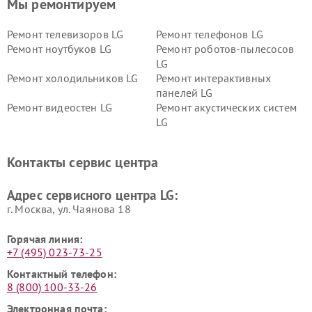
Мы ремонтируем
Ремонт телевизоров LG
Ремонт телефонов LG
Ремонт ноутбуков LG
Ремонт роботов-пылесосов
LG
Ремонт холодильников LG
Ремонт интерактивных
панелей LG
Ремонт видеостен LG
Ремонт акустических систем
LG
Ремонт портативных акустик
Ремонт камер
LG
видеонаблюдения LG
Контакты сервис центра
Ремонт морозильных камер
Ремонт вертикальных
LG
пылесосов LG
Адрес сервисного центра LG:
г. Москва, ул. Чаянова 18
Горячая линия:
+7 (495) 023-73-25
Контактный телефон:
8 (800) 100-33-26
Электронная почта: