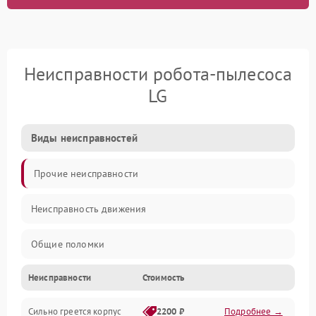
Неисправности робота-пылесоса
LG
Виды неисправностей
Прочие неисправности
Неисправность движения
Общие поломки
Неисправности
Стоимость
Неисправность датчиков
Сильно греется корпус
2200 ₽
Подробнее →
Неисправность программного обеспечения