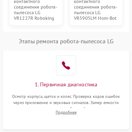
контактного
контактного
соединения робота-
соединения робота-
пылесоса LG
пылесоса LG
VR1227R Roboking
VR5905LM Hom-Bot
Этапы ремонта робота-пылесоса LG
1. Первичная диагностика
Осмотр корпуса, щеток и колес. Проверка кодов ошибок
через приложение и звуковых сигналов. Замер емкости
аккумулятора и тестирование базовой станции зарядки.
Подробнее
Оценка работы лидара, бампера и датчиков падения для
локализации неисправности.