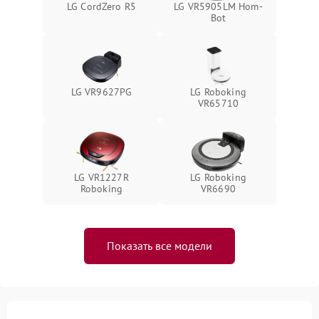
LG CordZero R5
LG VR5905LM Hom-
Bot
LG VR9627PG
LG Roboking
VR65710
LG VR1227R
LG Roboking
Roboking
VR6690
Показать все модели