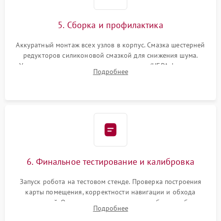
5. Сборка и профилактика
Аккуратный монтаж всех узлов в корпус. Смазка шестерней
редукторов силиконовой смазкой для снижения шума.
Установка новых расходных материалов (HEPA-фильтров,
Подробнее
микрофибры, щеток). Надежная фиксация разъемов и
проверка герметичности водяного контура.
6. Финальное тестирование и калибровка
Запуск робота на тестовом стенде. Проверка построения
карты помещения, корректности навигации и обхода
препятствий. Оценка силы всасывания и работы турбины.
Подробнее
Тестирование автоматического возврата на док-станцию и