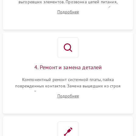
выгоревших элементов. Прозвонка цепей питания,
тестирование приводных моторов колес и турбины
Подробнее
всасывания. Оценка состояния оптических и инфракрасных
датчиков, а также механизма лазерного дальномера.
4. Ремонт и замена деталей
Компонентный ремонт системной платы, пайка
поврежденных контактов. Замена вышедших из строя
двигателей, изношенного аккумулятора, неисправного
Подробнее
лидара или помпы подачи воды. Восстановление шлейфов и
устранение последствий попадания влаги.