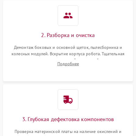
2. Разборка и очистка
Демонтаж боковых и основной щеток, пылесборника и
колесных модулей. Вскрытие корпуса робота. Тщательная
очистка внутренних полостей, шестерней и плат от
Подробнее
скопившейся пыли, волос и шерсти животных с
использованием сжатого воздуха и щеток.
3. Глубокая дефектовка компонентов
Проверка материнской платы на наличие окислений и