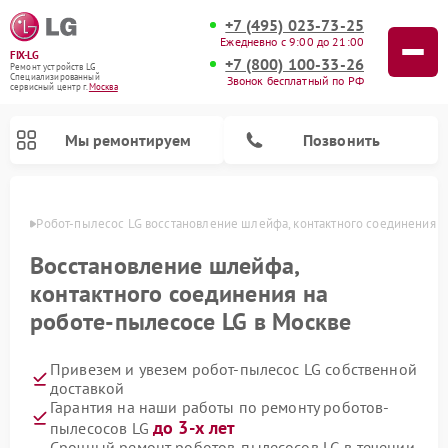
+7 (495) 023-73-25
Ежедневно с 9:00 до 21:00
FIX-LG
+7 (800) 100-33-26
Ремонт устройств LG
Специализированный
Звонок бесплатный по РФ
cервисный центр г.
Москва
Мы ремонтируем
Позвонить
оскве
Робот-пылесос LG восстановление шлейфа, контактного соединения
Восстановление шлейфа,
контактного соединения на
роботе-пылесосе LG в Москве
Привезем и увезем робот-пылесос LG собственной
доставкой
Гарантия на наши работы по ремонту роботов-
Ремонт камер видеонаблюдения LG
Ремонт вертикальных пылесосов LG
Ремонт интерактивных панелей LG
Ремонт портативных колонок LG
Ремонт домашних кинотеатров LG
Ремонт посудомоечных машин LG
Ремонт микроволновых печей LG
Ремонт портативных акустик LG
Ремонт музыкальных центров LG
до 3-х лет
пылесосов LG
Срочный ремонт роботов-пылесосов LG в течении