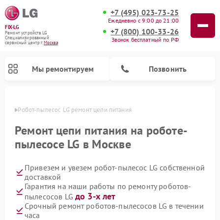
+7 (495) 023-73-25
Ежедневно с 9:00 до 21:00
FIX-LG
+7 (800) 100-33-26
Ремонт устройств LG
Специализированный
Звонок бесплатный по РФ
cервисный центр г.
Москва
Мы ремонтируем
Позвонить
оскве
Робот-пылесос LG ремонт цепи питания
Ремонт цепи питания на роботе-
пылесосе LG в Москве
Привезем и увезем робот-пылесос LG собственной
доставкой
Гарантия на наши работы по ремонту роботов-
до 3-х лет
пылесосов LG
Ремонт камер видеонаблюдения LG
Ремонт вертикальных пылесосов LG
Ремонт интерактивных панелей LG
Ремонт портативных колонок LG
Ремонт домашних кинотеатров LG
Ремонт посудомоечных машин LG
Ремонт микроволновых печей LG
Ремонт портативных акустик LG
Ремонт музыкальных центров LG
Срочный ремонт роботов-пылесосов LG в течении
часа