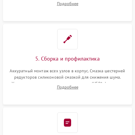
двигателей, изношенного аккумулятора, неисправного
Подробнее
лидара или помпы подачи воды. Восстановление шлейфов и
устранение последствий попадания влаги.
5. Сборка и профилактика
Аккуратный монтаж всех узлов в корпус. Смазка шестерней
редукторов силиконовой смазкой для снижения шума.
Установка новых расходных материалов (HEPA-фильтров,
Подробнее
микрофибры, щеток). Надежная фиксация разъемов и
проверка герметичности водяного контура.