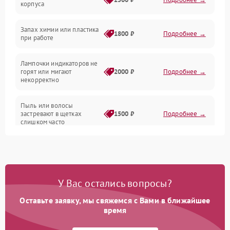
корпуса
Неисправность резервуаров и систем подачи воды
Запах химии или пластика
1800 ₽
Подробнее →
при работе
Проблемы с механикой
Лампочки индикаторов не
горят или мигают
2000 ₽
Подробнее →
Батарея
некорректно
Режим работы
Пыль или волосы
застревают в щетках
1500 ₽
Подробнее →
слишком часто
Программные сбои
У Вас остались вопросы?
Оставьте заявку, мы свяжемся с Вами в ближайшее
время