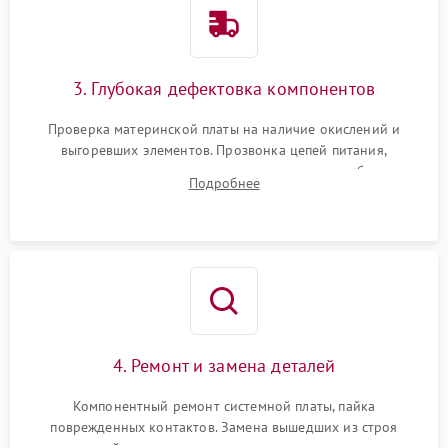
3. Глубокая дефектовка компонентов
Проверка материнской платы на наличие окислений и
выгоревших элементов. Прозвонка цепей питания,
тестирование приводных моторов колес и турбины
Подробнее
всасывания. Оценка состояния оптических и инфракрасных
датчиков, а также механизма лазерного дальномера.
4. Ремонт и замена деталей
Компонентный ремонт системной платы, пайка
поврежденных контактов. Замена вышедших из строя