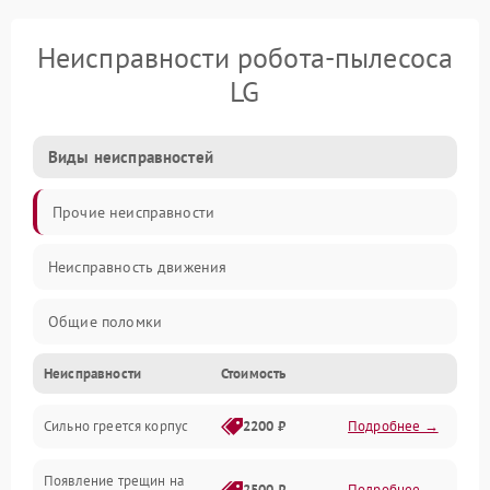
Неисправности робота-пылесоса
LG
Виды неисправностей
Прочие неисправности
Неисправность движения
Общие поломки
Неисправности
Стоимость
Неисправность датчиков
Сильно греется корпус
2200 ₽
Подробнее →
Неисправность программного обеспечения
Появление трещин на
Проблемы с сигналом
2500 ₽
Подробнее →