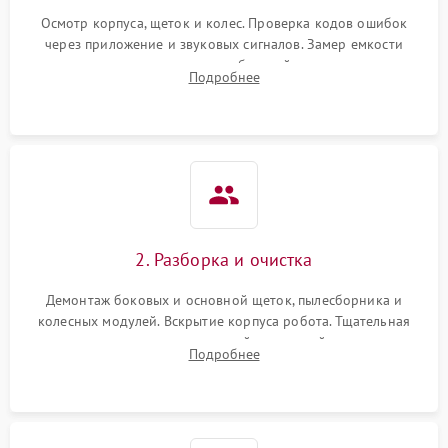
Осмотр корпуса, щеток и колес. Проверка кодов ошибок
через приложение и звуковых сигналов. Замер емкости
аккумулятора и тестирование базовой станции зарядки.
Подробнее
Оценка работы лидара, бампера и датчиков падения для
локализации неисправности.
2. Разборка и очистка
Демонтаж боковых и основной щеток, пылесборника и
колесных модулей. Вскрытие корпуса робота. Тщательная
очистка внутренних полостей, шестерней и плат от
Подробнее
скопившейся пыли, волос и шерсти животных с
использованием сжатого воздуха и щеток.