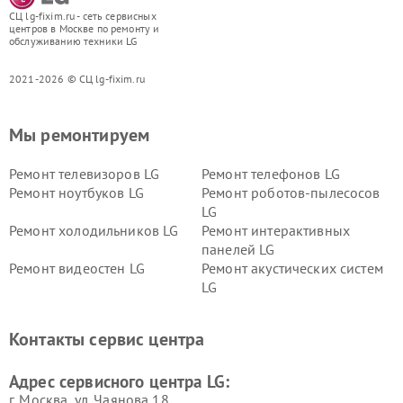
СЦ lg-fixim.ru - сеть сервисных
центров в Москве по ремонту и
обслуживанию техники LG
2021-2026 © СЦ lg-fixim.ru
Мы ремонтируем
Ремонт телевизоров LG
Ремонт телефонов LG
Ремонт ноутбуков LG
Ремонт роботов-пылесосов
LG
Ремонт холодильников LG
Ремонт интерактивных
панелей LG
Ремонт видеостен LG
Ремонт акустических систем
LG
Ремонт портативных акустик
Ремонт камер
LG
видеонаблюдения LG
Контакты сервис центра
Ремонт морозильных камер
Ремонт вертикальных
LG
пылесосов LG
Адрес сервисного центра LG:
г. Москва, ул. Чаянова 18