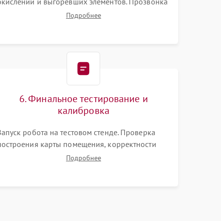
окислений и выгоревших элементов. Прозвонка
цепей питания, тестирование приводных
Подробнее
моторов колес и турбины всасывания. Оценка
состояния оптических и инфракрасных
датчиков, а также механизма лазерного
дальномера.
6. Финальное тестирование и
калибровка
Запуск робота на тестовом стенде. Проверка
построения карты помещения, корректности
навигации и обхода препятствий. Оценка силы
Подробнее
всасывания и работы турбины. Тестирование
автоматического возврата на док-станцию и
процесса зарядки.