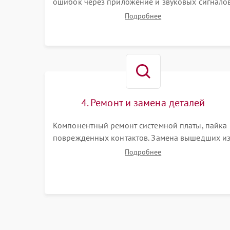
ошибок через приложение и звуковых сигналов
Замер емкости аккумулятора и тестирование
Подробнее
базовой станции зарядки. Оценка работы
лидара, бампера и датчиков падения для
локализации неисправности.
4. Ремонт и замена деталей
Компонентный ремонт системной платы, пайка
поврежденных контактов. Замена вышедших и
строя двигателей, изношенного аккумулятора,
Подробнее
неисправного лидара или помпы подачи воды.
Восстановление шлейфов и устранение
последствий попадания влаги.