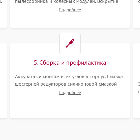
.
пылесборника и колесных модулей. Вскрытие
корпуса робота. Тщательная очистка внутренних
Подробнее
полостей, шестерней и плат от скопившейся
пыли, волос и шерсти животных с
использованием сжатого воздуха и щеток.
5. Сборка и профилактика
Аккуратный монтаж всех узлов в корпус. Смазка
з
шестерней редукторов силиконовой смазкой
для снижения шума. Установка новых
Подробнее
расходных материалов (HEPA-фильтров,
микрофибры, щеток). Надежная фиксация
разъемов и проверка герметичности водяного
контура.