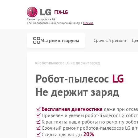
FIX-LG
Ремонт устройств LG
Специализированный cервисный центр г.
Москва
Мы ремонтируем
Срочный ремонт
Це
есосов LG в Москве
Робот-пылесос LG не держит заряд
Робот-пылесос
LG
Не держит заряд
Бесплатная диагностика
даже при отказ
Привезем и увезем робот-пылесос LG собс
Гарантия на наши работы по ремонту робо
Срочный ремонт роботов-пылесосов LG в т
20%
Скидка для вас до
Ремонт интерактивных панелей LG
Ремонт акустических систем LG
Ремонт портативных акустик LG
Ремонт камер видеонаблюдения LG
Ремонт морозильных камер LG
Ремонт вертикальных пылесосов LG
Ремонт портативных колонок LG
Ремонт музыкальных центров LG
Ремонт домашних кинотеатров LG
Ремонт холодильных камер LG
Ремонт посудомоечных машин LG
Ремонт микроволновых печей LG