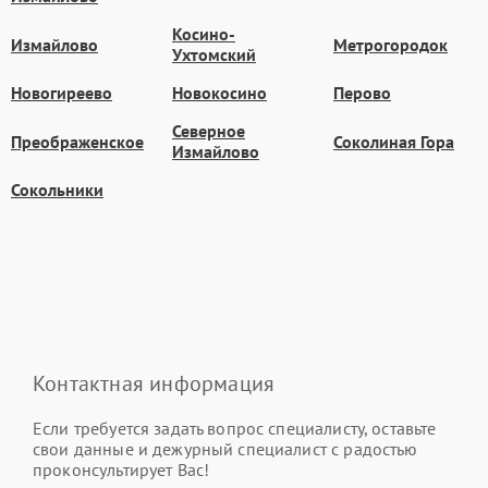
Косино-
Измайлово
Метрогородок
Ухтомский
Новогиреево
Новокосино
Перово
Северное
Преображенское
Соколиная Гора
Измайлово
Сокольники
Контактная информация
Если требуется задать вопрос специалисту, оставьте
свои данные и дежурный специалист с радостью
проконсультирует Вас!