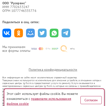
ООО "Русервис"
ИНН 7702633247
ОГРН 1077746335776
Поделиться в соц. сетях:
Мы принимаем
все формы оплаты
Политика конфиденциальности
Вся информация на сайте носит исключительно справочный характер.
Товарные знаки используются исключительно для описания устройств, в отношении которых
сервисные центры lg-fixim.ru предоставляют услуги по ремонту. Услуги оказываются в
неавторизованных сервисных центрах lg-fixim.ru, которые не связаны с правообладателями
товарных знаков или их официальными представителями.
Ремонт осуществляется для устройств, уже введенных в гражданский оборот в соответствии
Этот сайт использует файлы cookie. Вы можете
со статьей 1487 ГК РФ.
Использование товарных знаков не преследует цели индивидуализации услуг или введения
ознакомиться с
правилами использования
Согласен
потребителей в заблуждение, а служит для информирования о предоставляемых услугах по
ремонту техники указанных брендов.
файлов cookie
Представленная на сайте информация не является публичной офертой, определяемой