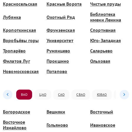
Красносельская
Красные Ворота
Чистые пруды
Библиотека
Лубянка
Охотный Ряд
имени Ленина
Кропоткинская
Фрунзенская
Спортивная
Воробьёвы горы
Университет
Юго-Западная
Тропарёво
Румянцево
Саларьево
Филатов Луг
Прокшино
Ольховая
Новомосковская
Потапово
ВАО
ЦАО
САО
СВАО
ЮВАО
ЮАО
Богородское
Вешняки
Восточный
Восточное
Гольяново
Ивановское
Измайлово