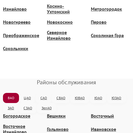
Косино-
Измайлово
Метрогородок
Ухтомский
Новогиреево
Новокосино
Перово
Северное
Преображенское
Соколиная Гора
Измайлово
Сокольники
Районы обслуживания
ВАО
ЦАО
САО
СВАО
ЮВАО
ЮАО
ЮЗАО
ЗАО
СЗАО
ЗелАО
Богородское
Вешняки
Восточный
Восточное
Гольяново
Ивановское
Измайлово