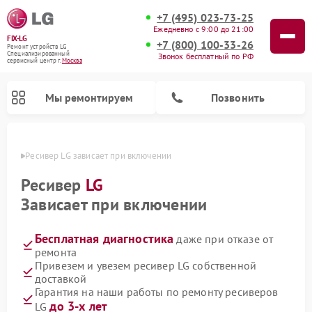
+7 (495) 023-73-25
Ежедневно с 9:00 до 21:00
FIX-LG
+7 (800) 100-33-26
Ремонт устройств LG
Специализированный
Звонок бесплатный по РФ
cервисный центр г.
Москва
Мы ремонтируем
Позвонить
оскве
Ресивер LG зависает при включении
Ресивер
LG
Зависает при включении
Бесплатная диагностика
даже при отказе от
ремонта
Привезем и увезем ресивер LG собственной
доставкой
Ремонт портативных акустик LG
Ремонт домашних кинотеатров LG
Ремонт посудомоечных машин LG
Ремонт микроволновых печей LG
Ремонт камер видеонаблюдения LG
Ремонт вертикальных пылесосов LG
Ремонт интерактивных панелей LG
Ремонт портативных колонок LG
Ремонт музыкальных центров LG
Гарантия на наши работы по ремонту ресиверов
до 3-х лет
LG