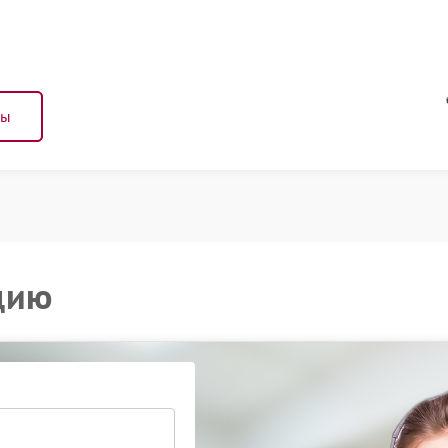
ны
цию