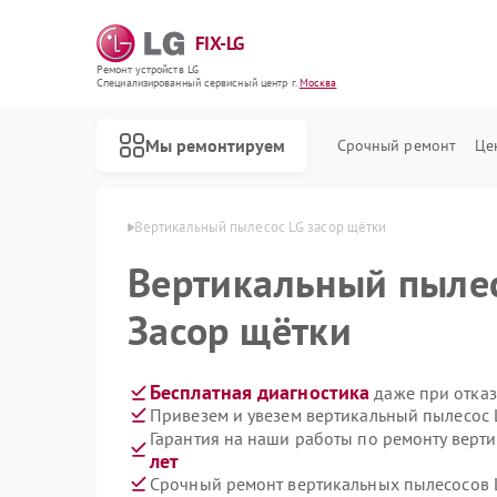
FIX-LG
Ремонт устройств LG
Специализированный cервисный центр г.
Москва
Мы ремонтируем
Срочный ремонт
Це
есосов LG в Москве
Вертикальный пылесос LG засор щётки
Вертикальный пыле
Засор щётки
Бесплатная диагностика
даже при отказ
Привезем и увезем вертикальный пылесос 
Гарантия на наши работы по ремонту верт
лет
Срочный ремонт вертикальных пылесосов L
Ремонт роботов-пылесосов LG
Ремонт интерактивных панелей LG
Ремонт акустических систем LG
Ремонт портативных акустик LG
Ремонт камер видеонаблюдения LG
Ремонт морозильных камер LG
Ремонт портативных колонок LG
Ремонт музыкальных центров LG
Ремонт домашних кинотеатров LG
Ремонт холодильных камер LG
Ремонт посудомоечных машин LG
Ремонт микроволновых печей LG