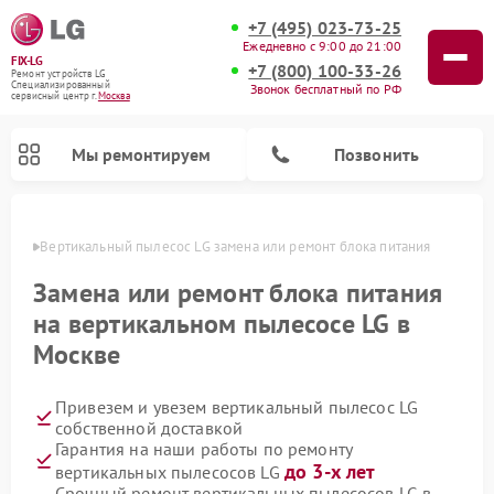
+7 (495) 023-73-25
Ежедневно с 9:00 до 21:00
FIX-LG
+7 (800) 100-33-26
Ремонт устройств LG
Специализированный
Звонок бесплатный по РФ
cервисный центр г.
Москва
Мы ремонтируем
Позвонить
оскве
Вертикальный пылесос LG замена или ремонт блока питания
Замена или ремонт блока питания
на вертикальном пылесосе LG в
Москве
Привезем и увезем вертикальный пылесос LG
собственной доставкой
Гарантия на наши работы по ремонту
Ремонт портативных акустик LG
Ремонт портативных колонок LG
Ремонт домашних кинотеатров LG
Ремонт посудомоечных машин LG
Ремонт микроволновых печей LG
Ремонт камер видеонаблюдения LG
Ремонт интерактивных панелей LG
Ремонт музыкальных центров LG
до 3-х лет
вертикальных пылесосов LG
Срочный ремонт вертикальных пылесосов LG в