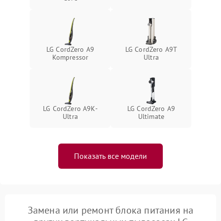
защиты от короткого
1500 ₽
Подробнее →
замыкания
LG CordZero A9
LG CordZero A9T
Kompressor
Ultra
LG CordZero A9K-
LG CordZero A9
Ultra
Ultimate
Показать все модели
Замена или ремонт блока питания на