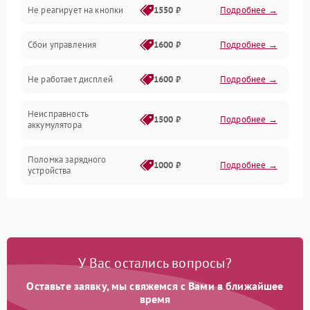
Не реагирует на кнопки
1550 ₽
Подробнее →
Работа системы
Сбои управления
1600 ₽
Подробнее →
Всасывание
Не работает дисплей
1600 ₽
Подробнее →
Засор
Неисправность
Привод
1500 ₽
Подробнее →
аккумулятора
Мотор
Поломка зарядного
1000 ₽
Подробнее →
устройства
Защита
Неисправность двигателя
2000 ₽
Подробнее →
Корпус/Герметичность
Поломка кнопки
500 ₽
Подробнее →
включения/выключения
Электронные компоненты
У Вас остались вопросы?
Оставьте заявку, мы свяжемся с Вами в ближайшее
Неисправность системы
1000 ₽
Подробнее →
индикации
время