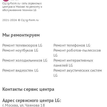
СЦ lg-fixim.ru - сеть сервисных
центров в Москве по ремонту и
обслуживанию техники LG
2021-2026 © СЦ lg-fixim.ru
Мы ремонтируем
Ремонт телевизоров LG
Ремонт телефонов LG
Ремонт ноутбуков LG
Ремонт роботов-пылесосов
LG
Ремонт холодильников LG
Ремонт интерактивных
панелей LG
Ремонт видеостен LG
Ремонт акустических систем
LG
Ремонт портативных акустик
Ремонт камер
LG
видеонаблюдения LG
Контакты сервис центра
Ремонт морозильных камер
Ремонт вертикальных
LG
пылесосов LG
Адрес сервисного центра LG:
г. Москва, ул. Чаянова 18