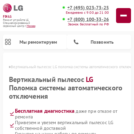
+7 (495) 023-73-25
Ежедневно с 9:00 до 21:00
FIX-LG
+7 (800) 100-33-26
Ремонт устройств LG
Специализированный
Звонок бесплатный по РФ
cервисный центр г.
Москва
Мы ремонтируем
Позвонить
оскве
Вертикальный пылесос LG поломка системы автоматического отключе
Вертикальный пылесос
LG
Поломка системы автоматического
отключения
Бесплатная диагностика
даже при отказе от
ремонта
Привезем и увезем вертикальный пылесос LG
Ремонт портативных акустик LG
Ремонт портативных колонок LG
Ремонт домашних кинотеатров LG
Ремонт посудомоечных машин LG
Ремонт микроволновых печей LG
Ремонт камер видеонаблюдения LG
Ремонт интерактивных панелей LG
Ремонт музыкальных центров LG
собственной доставкой
Гарантия на наши работы по ремонту