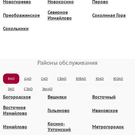
Новогиреево
Новокосино
Перово
Северное
Преображенское
Соколиная Гора
Измайлово
Сокольники
Районы обслуживания
ВАО
ЦАО
САО
СВАО
ЮВАО
ЮАО
ЮЗАО
ЗАО
СЗАО
ЗелАО
Богородское
Вешняки
Восточный
Восточное
Гольяново
Ивановское
Измайлово
Косино-
Измайлово
Метрогородок
Ухтомский