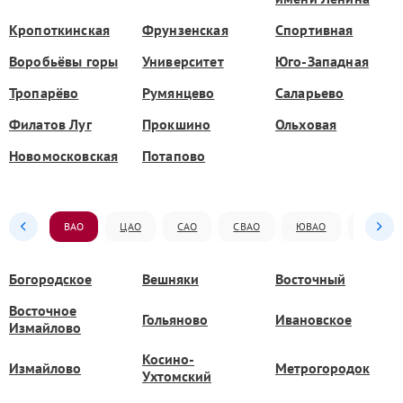
Кропоткинская
Фрунзенская
Спортивная
Воробьёвы горы
Университет
Юго-Западная
Тропарёво
Румянцево
Саларьево
Филатов Луг
Прокшино
Ольховая
Новомосковская
Потапово
ВАО
ЦАО
САО
СВАО
ЮВАО
ЮАО
Богородское
Вешняки
Восточный
Восточное
Гольяново
Ивановское
Измайлово
Косино-
Измайлово
Метрогородок
Ухтомский