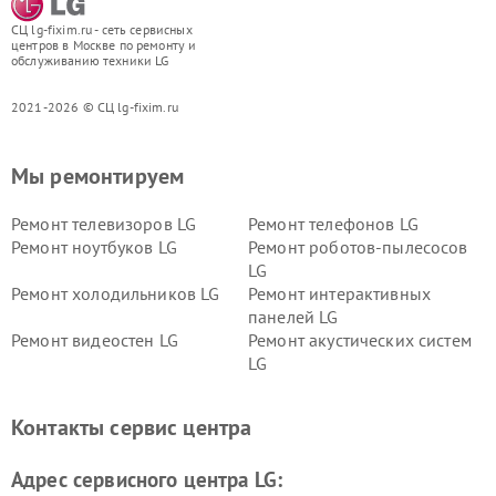
СЦ lg-fixim.ru - сеть сервисных
центров в Москве по ремонту и
обслуживанию техники LG
2021-2026 © СЦ lg-fixim.ru
Мы ремонтируем
Ремонт телевизоров LG
Ремонт телефонов LG
Ремонт ноутбуков LG
Ремонт роботов-пылесосов
LG
Ремонт холодильников LG
Ремонт интерактивных
панелей LG
Ремонт видеостен LG
Ремонт акустических систем
LG
Ремонт портативных акустик
Ремонт камер
LG
видеонаблюдения LG
Контакты сервис центра
Ремонт морозильных камер
Ремонт вертикальных
LG
пылесосов LG
Адрес сервисного центра LG: