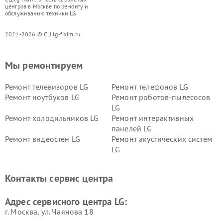
центров в Москве по ремонту и
обслуживанию техники LG
2021-2026 © СЦ lg-fixim.ru
Мы ремонтируем
Ремонт телевизоров LG
Ремонт телефонов LG
Ремонт ноутбуков LG
Ремонт роботов-пылесосов
LG
Ремонт холодильников LG
Ремонт интерактивных
панелей LG
Ремонт видеостен LG
Ремонт акустических систем
LG
Ремонт портативных акустик
Ремонт камер
LG
видеонаблюдения LG
Контакты сервис центра
Ремонт морозильных камер
Ремонт вертикальных
LG
пылесосов LG
Адрес сервисного центра LG:
г. Москва, ул. Чаянова 18