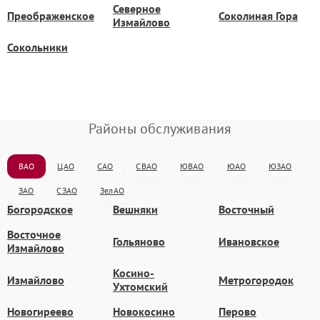
Северное
Преображенское
Соколиная Гора
Измайлово
Сокольники
Районы обслуживания
ВАО
ЦАО
САО
СВАО
ЮВАО
ЮАО
ЮЗАО
ЗАО
СЗАО
ЗелАО
Богородское
Вешняки
Восточный
Восточное
Гольяново
Ивановское
Измайлово
Косино-
Измайлово
Метрогородок
Ухтомский
Новогиреево
Новокосино
Перово