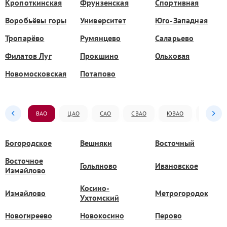
Кропоткинская
Фрунзенская
Спортивная
Воробьёвы горы
Университет
Юго-Западная
Тропарёво
Румянцево
Саларьево
Филатов Луг
Прокшино
Ольховая
Новомосковская
Потапово
ВАО
ЦАО
САО
СВАО
ЮВАО
ЮАО
Богородское
Вешняки
Восточный
Восточное
Гольяново
Ивановское
Измайлово
Косино-
Измайлово
Метрогородок
Ухтомский
Новогиреево
Новокосино
Перово