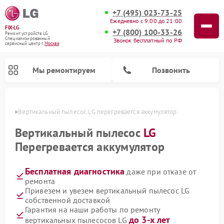
+7 (495) 023-73-25
Ежедневно с 9:00 до 21:00
FIX-LG
+7 (800) 100-33-26
Ремонт устройств LG
Специализированный
Звонок бесплатный по РФ
cервисный центр г.
Москва
Мы ремонтируем
Позвонить
оскве
Вертикальный пылесос LG перегревается аккумулятор
Вертикальный пылесос
LG
Перегревается аккумулятор
Бесплатная диагностика
даже при отказе от
ремонта
Привезем и увезем вертикальный пылесос LG
собственной доставкой
Ремонт портативных акустик LG
Ремонт портативных колонок LG
Ремонт домашних кинотеатров LG
Ремонт посудомоечных машин LG
Ремонт микроволновых печей LG
Ремонт камер видеонаблюдения LG
Ремонт интерактивных панелей LG
Ремонт музыкальных центров LG
Гарантия на наши работы по ремонту
до 3-х лет
вертикальных пылесосов LG