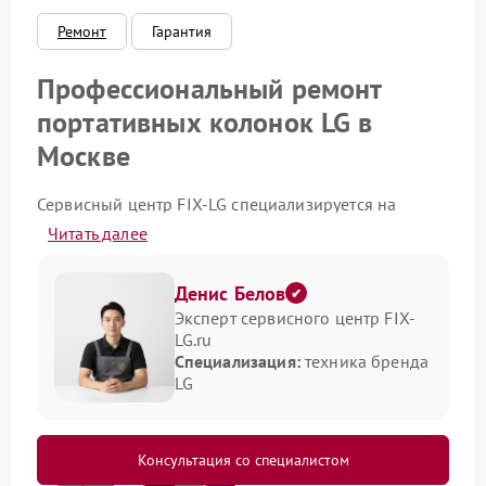
Ремонт
Гарантия
Профессиональный ремонт
портативных колонок LG в
Москве
Сервисный центр FIX-LG специализируется на
решении проблем с портативной акустикой. Мы
Читать далее
знаем, что качественный звук важен для наших
клиентов, поэтому предлагаем только надежные и
проверенные решения. Наши мастера обладают
Денис Белов
высокой квалификацией и успешно устраняют
Эксперт сервисного центр FIX-
любые неполадки устройств данного бренда.
LG.ru
Специализация:
техника бренда
Перечень наших основных услуг
LG
Наш центр предоставляет комплексный сервис для
аудиотехники. Мы выполняем широкий спектр
работ:
Консультация со специалистом