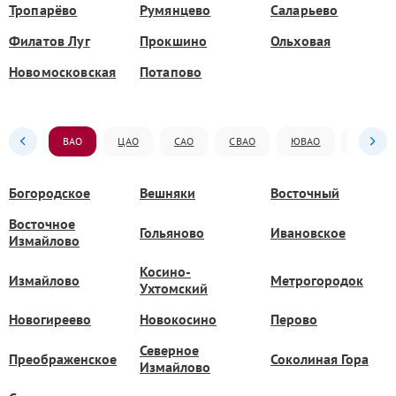
Тропарёво
Румянцево
Саларьево
Филатов Луг
Прокшино
Ольховая
Новомосковская
Потапово
ВАО
ЦАО
САО
СВАО
ЮВАО
ЮАО
Богородское
Вешняки
Восточный
Восточное
Гольяново
Ивановское
Измайлово
Косино-
Измайлово
Метрогородок
Ухтомский
Новогиреево
Новокосино
Перово
Северное
Преображенское
Соколиная Гора
Измайлово