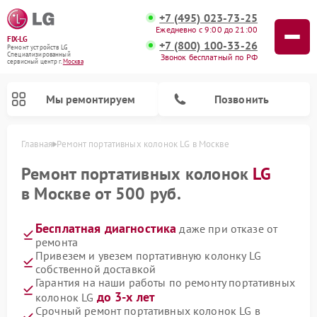
+7 (495) 023-73-25
Ежедневно с 9:00 до 21:00
FIX-LG
+7 (800) 100-33-26
Ремонт устройств LG
Специализированный
Звонок бесплатный по РФ
cервисный центр г.
Москва
Мы ремонтируем
Позвонить
Главная
Ремонт портативных колонок LG в Москве
Ремонт портативных колонок
LG
в Москве от 500 руб.
Бесплатная диагностика
даже при отказе от
ремонта
Привезем и увезем портативную колонку LG
собственной доставкой
Гарантия на наши работы по ремонту портативных
Ремонт портативных акустик LG
Ремонт домашних кинотеатров LG
Ремонт посудомоечных машин LG
Ремонт микроволновых печей LG
Ремонт камер видеонаблюдения LG
Ремонт вертикальных пылесосов LG
Ремонт интерактивных панелей LG
Ремонт музыкальных центров LG
до 3-х лет
колонок LG
Срочный ремонт портативных колонок LG в