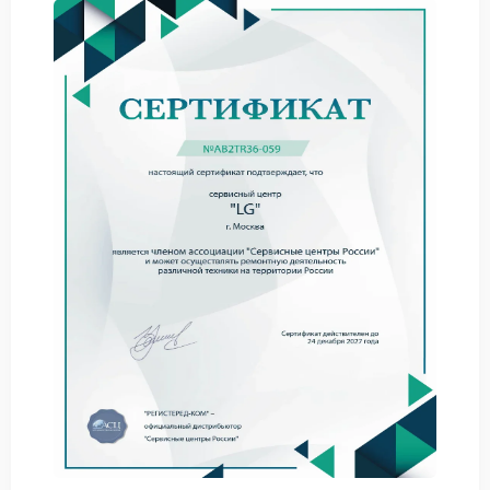
Замена динамиков и восстановление
акустических систем.
Устранение проблем с элементами питания и
зарядными цепями.
Обновление программного обеспечения и
устранение программных сбоев.
Восстановление корпусов и лицевых панелей
после механических повреждений.
Каждый клиент получает гарантию на все виды
выполненных работ. Ремонт портативных колонок
LG в Москве выполняется с применением
оригинальных комплектующих, что обеспечивает
долговечность результата.
Как организован процесс
обслуживания
Мы выстроили четкий и прозрачный алгоритм
сотрудничества. Это позволяет минимизировать
сроки выполнения заказов и держать клиента в
курсе всех этапов.