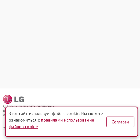
СЦ lg-fixim.ru - сеть сервисных
центров в Москве по ремонту и
Этот сайт использует файлы cookie. Вы можете
обслуживанию техники LG
ознакомиться с
правилами использования
Согласен
файлов cookie
2021-2026 © СЦ lg-fixim.ru