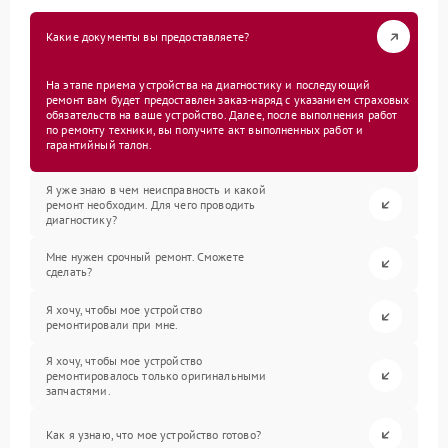
Какие документы вы предоставляете?
На этапе приема устройства на диагностику и последующий
ремонт вам будет предоставлен заказ-наряд с указанием страховых
обязательств на ваше устройство. Далее, после выполнения работ
по ремонту техники, вы получите акт выполненных работ и
гарантийный талон.
Я уже знаю в чем неисправность и какой
ремонт необходим. Для чего проводить
диагностику?
Мне нужен срочный ремонт. Сможете
сделать?
Я хочу, чтобы мое устройство
ремонтировали при мне.
Я хочу, чтобы мое устройство
ремонтировалось только оригинальными
запчастями.
Как я узнаю, что мое устройство готово?