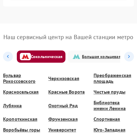
Наш сервисный центр на Вашей станции метро
Сокольническая
Большая кольцевая
Бульвар
Преображенская
Черкизовская
Рокоссовского
площадь
Красносельская
Красные Ворота
Чистые пруды
Библиотека
Лубянка
Охотный Ряд
имени Ленина
Кропоткинская
Фрунзенская
Спортивная
Воробьёвы горы
Университет
Юго-Западная