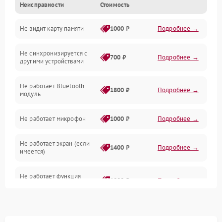
Неисправности
Стоимость
Механические повреждения
Не видит карту памяти
1000 ₽
Подробнее →
Электрика
Не синхронизируется с
Связь
700 ₽
Подробнее →
другими устройствами
Акустика
Не работает Bluetooth
1800 ₽
Подробнее →
модуль
Не работает микрофон
1000 ₽
Подробнее →
Не работает экран (если
1400 ₽
Подробнее →
имеется)
Не работает функция
1800 ₽
Подробнее →
подключения к сети Wi-Fi