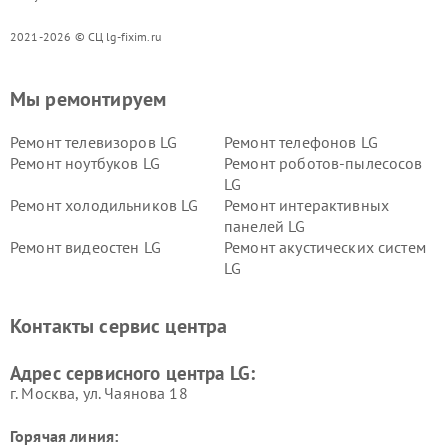
2021-2026 © СЦ lg-fixim.ru
Мы ремонтируем
Ремонт телевизоров LG
Ремонт телефонов LG
Ремонт ноутбуков LG
Ремонт роботов-пылесосов
LG
Ремонт холодильников LG
Ремонт интерактивных
панелей LG
Ремонт видеостен LG
Ремонт акустических систем
LG
Ремонт портативных акустик
Ремонт камер
LG
видеонаблюдения LG
Контакты сервис центра
Ремонт морозильных камер
Ремонт вертикальных
LG
пылесосов LG
Адрес сервисного центра LG:
г. Москва, ул. Чаянова 18
Горячая линия: