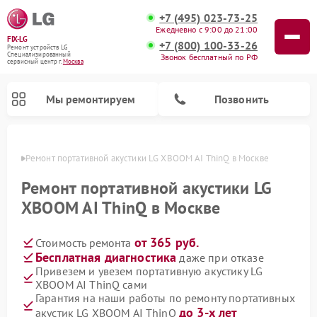
+7 (495) 023-73-25
Ежедневно с 9:00 до 21:00
FIX-LG
+7 (800) 100-33-26
Ремонт устройств LG
Специализированный
Звонок бесплатный по РФ
cервисный центр г.
Москва
Мы ремонтируем
Позвонить
оскве
Ремонт портативной акустики LG XBOOM AI ThinQ в Москве
Ремонт портативной акустики LG
XBOOM AI ThinQ в Москве
от 365 руб.
Стоимость ремонта
Бесплатная диагностика
даже при отказе
Привезем и увезем портативную акустику LG
XBOOM AI ThinQ сами
Ремонт камер видеонаблюдения LG
Ремонт вертикальных пылесосов LG
Ремонт портативных колонок LG
Ремонт домашних кинотеатров LG
Ремонт посудомоечных машин LG
Ремонт микроволновых печей LG
Ремонт интерактивных панелей LG
Ремонт музыкальных центров LG
Гарантия на наши работы по ремонту портативных
до 3-х лет
акустик LG XBOOM AI ThinQ