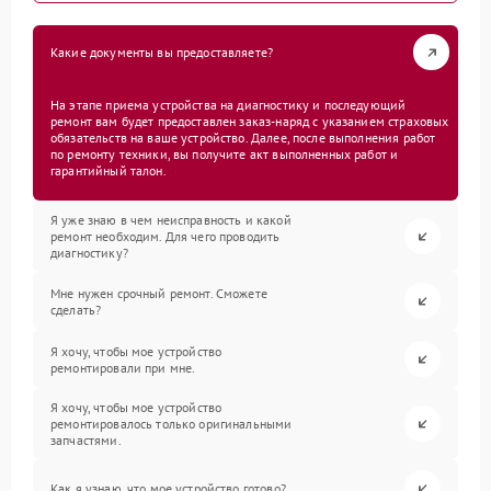
Какие документы вы предоставляете?
На этапе приема устройства на диагностику и последующий
ремонт вам будет предоставлен заказ-наряд с указанием страховых
обязательств на ваше устройство. Далее, после выполнения работ
по ремонту техники, вы получите акт выполненных работ и
гарантийный талон.
Я уже знаю в чем неисправность и какой
ремонт необходим. Для чего проводить
диагностику?
Мне нужен срочный ремонт. Сможете
сделать?
Я хочу, чтобы мое устройство
ремонтировали при мне.
Я хочу, чтобы мое устройство
ремонтировалось только оригинальными
запчастями.
Как я узнаю, что мое устройство готово?