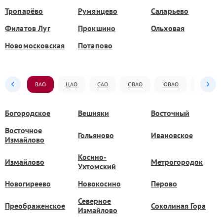
Тропарёво
Румянцево
Саларьево
Филатов Луг
Прокшино
Ольховая
Новомосковская
Потапово
ВАО
ЦАО
САО
СВАО
ЮВАО
ЮАО
Богородское
Вешняки
Восточный
Восточное
Гольяново
Ивановское
Измайлово
Косино-
Измайлово
Метрогородок
Ухтомский
Новогиреево
Новокосино
Перово
Северное
Преображенское
Соколиная Гора
Измайлово