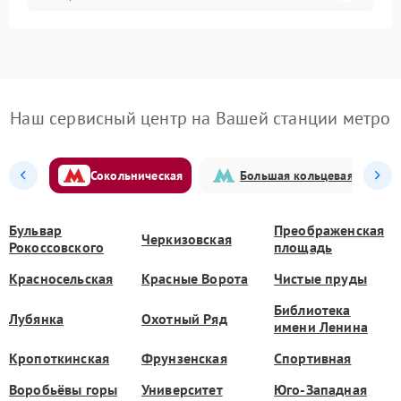
Наш сервисный центр на Вашей станции метро
Сокольническая
Большая кольцевая
Бульвар
Преображенская
Черкизовская
Рокоссовского
площадь
Красносельская
Красные Ворота
Чистые пруды
Библиотека
Лубянка
Охотный Ряд
имени Ленина
Кропоткинская
Фрунзенская
Спортивная
Воробьёвы горы
Университет
Юго-Западная