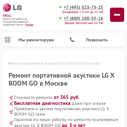
+7 (495) 023-73-25
Ежедневно с 9:00 до 21:00
FIX-LG
+7 (800) 100-33-26
Ремонт устройств LG
Специализированный
Звонок бесплатный по РФ
cервисный центр г.
Москва
Мы ремонтируем
Позвонить
оскве
Ремонт портативной акустики LG X BOOM GO в Москве
Ремонт портативной акустики LG X
BOOM GO в Москве
от 365 руб.
Стоимость ремонта
Бесплатная диагностика
даже при отказе
Привезем и увезем портативную акустику LG X
BOOM GO сами
Ремонт камер видеонаблюдения LG
Ремонт вертикальных пылесосов LG
Ремонт портативных колонок LG
Ремонт домашних кинотеатров LG
Ремонт посудомоечных машин LG
Ремонт микроволновых печей LG
Ремонт интерактивных панелей LG
Ремонт музыкальных центров LG
Гарантия на наши работы по ремонту портативных
до 3-х лет
акустик LG X BOOM GO