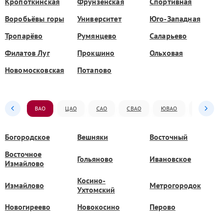
Кропоткинская
Фрунзенская
Спортивная
Воробьёвы горы
Университет
Юго-Западная
Тропарёво
Румянцево
Саларьево
Филатов Луг
Прокшино
Ольховая
Новомосковская
Потапово
ВАО
ЦАО
САО
СВАО
ЮВАО
ЮАО
Богородское
Вешняки
Восточный
Восточное
Гольяново
Ивановское
Измайлово
Косино-
Измайлово
Метрогородок
Ухтомский
Новогиреево
Новокосино
Перово