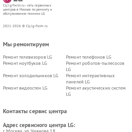
СЦ lg-fixim.ru - сеть сервисных
центров в Москве по ремонту и
обслуживанию техники LG
2021-2026 © СЦ lg-fixim.ru
Мы ремонтируем
Ремонт телевизоров LG
Ремонт телефонов LG
Ремонт ноутбуков LG
Ремонт роботов-пылесосов
LG
Ремонт холодильников LG
Ремонт интерактивных
панелей LG
Ремонт видеостен LG
Ремонт акустических систем
LG
Ремонт портативных акустик
Ремонт камер
LG
видеонаблюдения LG
Контакты сервис центра
Ремонт морозильных камер
Ремонт вертикальных
LG
пылесосов LG
Адрес сервисного центра LG:
г. Москва, ул. Чаянова 18