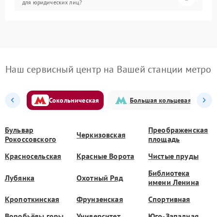
для юридических лиц?
Наш сервисный центр на Вашей станции метро
Сокольническая
Большая кольцевая
Бульвар
Преображенская
Черкизовская
Рокоссовского
площадь
Красносельская
Красные Ворота
Чистые пруды
Библиотека
Лубянка
Охотный Ряд
имени Ленина
Кропоткинская
Фрунзенская
Спортивная
Воробьёвы горы
Университет
Юго-Западная