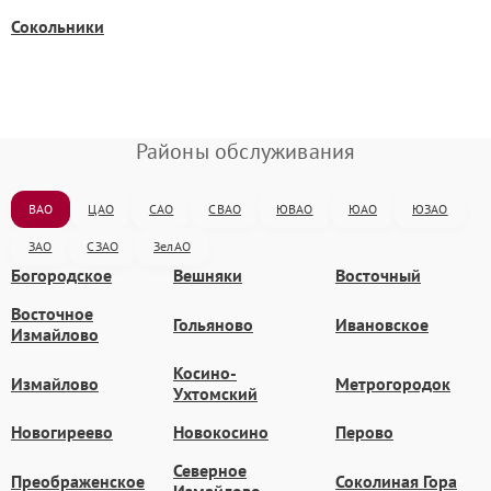
Сокольники
Районы обслуживания
ВАО
ЦАО
САО
СВАО
ЮВАО
ЮАО
ЮЗАО
ЗАО
СЗАО
ЗелАО
Богородское
Вешняки
Восточный
Восточное
Гольяново
Ивановское
Измайлово
Косино-
Измайлово
Метрогородок
Ухтомский
Новогиреево
Новокосино
Перово
Северное
Преображенское
Соколиная Гора