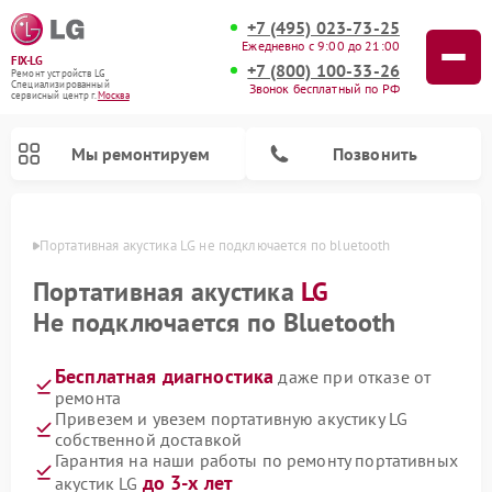
+7 (495) 023-73-25
Ежедневно с 9:00 до 21:00
FIX-LG
+7 (800) 100-33-26
Ремонт устройств LG
Специализированный
Звонок бесплатный по РФ
cервисный центр г.
Москва
Мы ремонтируем
Позвонить
оскве
Портативная акустика LG не подключается по bluetooth
Портативная акустика
LG
Не подключается по Bluetooth
Бесплатная диагностика
даже при отказе от
ремонта
Привезем и увезем портативную акустику LG
собственной доставкой
Ремонт камер видеонаблюдения LG
Ремонт вертикальных пылесосов LG
Ремонт портативных колонок LG
Ремонт домашних кинотеатров LG
Ремонт посудомоечных машин LG
Ремонт микроволновых печей LG
Ремонт интерактивных панелей LG
Ремонт музыкальных центров LG
Гарантия на наши работы по ремонту портативных
до 3-х лет
акустик LG