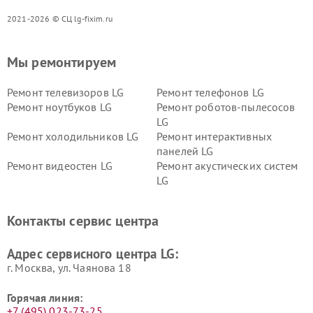
2021-2026 © СЦ lg-fixim.ru
Мы ремонтируем
Ремонт телевизоров LG
Ремонт телефонов LG
Ремонт ноутбуков LG
Ремонт роботов-пылесосов
LG
Ремонт холодильников LG
Ремонт интерактивных
панелей LG
Ремонт видеостен LG
Ремонт акустических систем
LG
Ремонт портативных акустик
Ремонт камер
LG
видеонаблюдения LG
Контакты сервис центра
Ремонт морозильных камер
Ремонт вертикальных
LG
пылесосов LG
Адрес сервисного центра LG:
г. Москва, ул. Чаянова 18
Горячая линия:
+7 (495) 023-73-25