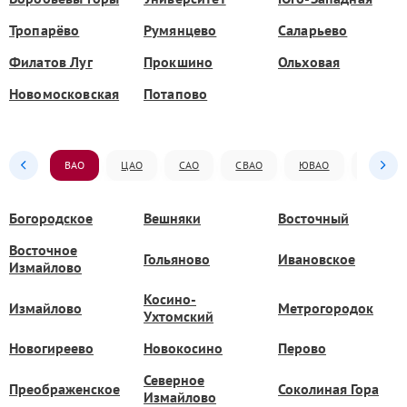
Тропарёво
Румянцево
Саларьево
Филатов Луг
Прокшино
Ольховая
Новомосковская
Потапово
ВАО
ЦАО
САО
СВАО
ЮВАО
ЮАО
Богородское
Вешняки
Восточный
Восточное
Гольяново
Ивановское
Измайлово
Косино-
Измайлово
Метрогородок
Ухтомский
Новогиреево
Новокосино
Перово
Северное
Преображенское
Соколиная Гора
Измайлово