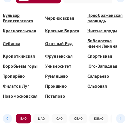
Бульвар
Преображенская
Черкизовская
Рокоссовского
площадь
Красносельская
Красные Ворота
Чистые пруды
Библиотека
Лубянка
Охотный Ряд
имени Ленина
Кропоткинская
Фрунзенская
Спортивная
Воробьёвы горы
Университет
Юго-Западная
Тропарёво
Румянцево
Саларьево
Филатов Луг
Прокшино
Ольховая
Новомосковская
Потапово
ВАО
ЦАО
САО
СВАО
ЮВАО
ЮАО