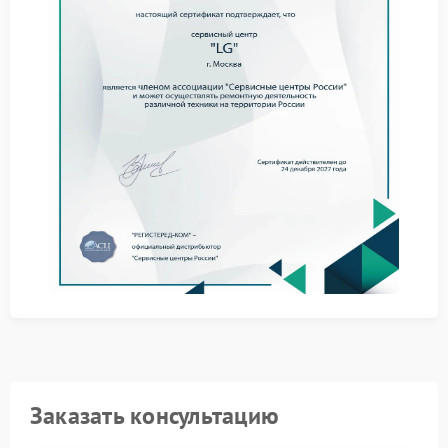
При обращении в сервисный центр LG вы
получаете:
точную диагностику за короткий срок;
использование оригинальных запчастей при
необходимости замены;
гарантию на выполненные работы.
Не пытайтесь разбирать ноут самостоятельно — это
может усугубить ситуацию и лишить вас права на
гарантийное обслуживание. Ремонт LG следует
доверять только квалифицированным мастерам,
знакомым со спецификой устройств бренда.
Обратитесь в сервис LG, чтобы оперативно
восстановить функциональность клавиатуры и
продолжить комфортную работу с устройством.
Заказать консультацию