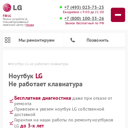
+7 (495) 023-73-25
Ежедневно с 9:00 до 21:00
FIX-LG
+7 (800) 100-33-26
Ремонт устройств LG
Специализированный
Звонок бесплатный по РФ
cервисный центр г.
Москва
Мы ремонтируем
Позвонить
оскве
Ноутбук LG не работает клавиатура
Ноутбук
LG
Не работает клавиатура
Бесплатная диагностика
даже при отказе от
ремонта
Привезем и увезем ноутбук LG собственной
доставкой
Ремонт камер видеонаблюдения LG
Ремонт вертикальных пылесосов LG
Ремонт интерактивных панелей LG
Ремонт портативных колонок LG
Ремонт домашних кинотеатров LG
Ремонт посудомоечных машин LG
Ремонт микроволновых печей LG
Ремонт портативных акустик LG
Ремонт музыкальных центров LG
Гарантия на наши работы по ремонту ноутбуков
до 3-х лет
LG