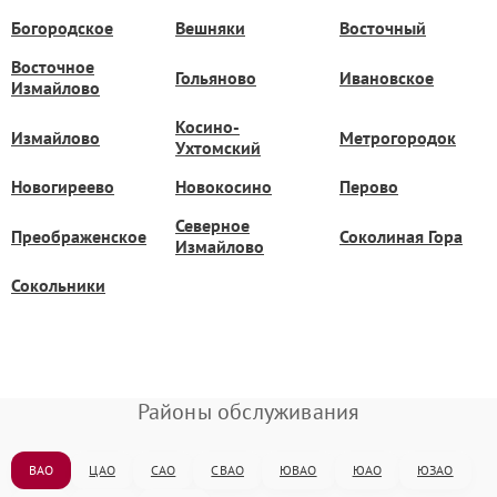
Богородское
Вешняки
Восточный
Восточное
Гольяново
Ивановское
Измайлово
Косино-
Измайлово
Метрогородок
Ухтомский
Новогиреево
Новокосино
Перово
Северное
Преображенское
Соколиная Гора
Измайлово
Сокольники
Районы обслуживания
ВАО
ЦАО
САО
СВАО
ЮВАО
ЮАО
ЮЗАО