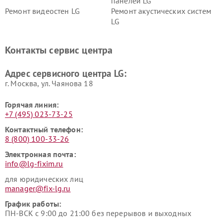
панелей LG
Ремонт видеостен LG
Ремонт акустических систем
LG
Ремонт портативных акустик
Ремонт камер
LG
видеонаблюдения LG
Контакты сервис центра
Ремонт морозильных камер
Ремонт вертикальных
LG
пылесосов LG
Адрес сервисного центра LG:
г. Москва, ул. Чаянова 18
Горячая линия:
+7 (495) 023-73-25
Контактный телефон:
8 (800) 100-33-26
Электронная почта:
info@lg-fixim.ru
для юридических лиц
manager@fix-lg.ru
График работы:
ПН-ВСК с 9:00 до 21:00 без перерывов и выходных