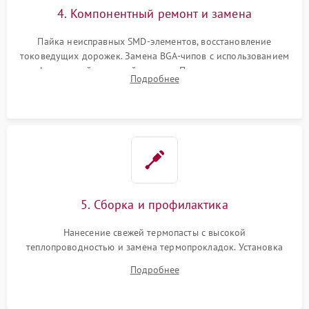
4. Компонентный ремонт и замена
Пайка неисправных SMD-элементов, восстановление
токоведущих дорожек. Замена BGA-чипов с использованием
инфракрасной паяльной станции. Прошивка микросхемы
Подробнее
BIOS или замена поврежденных портов USB
5. Сборка и профилактика
Нанесение свежей термопасты с высокой
теплопроводностью и замена термопрокладок. Установка
системы охлаждения, подключение всех внутренних
Подробнее
шлейфов, модулей памяти и накопителей. Предварительная
сборка корпуса.