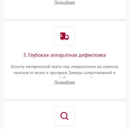
Подробнее
высохшей термопасты с кристаллов чипов.
3. Глубокая аппаратная дефектовка
Осмотр материнской платы под микроскопом на наличие
окислов от влаги и прогаров. Замеры сопротивлений и
дежурных напряжений. Проверка цепей питания,
Подробнее
мультиконтроллера, процессора и видеочипа.