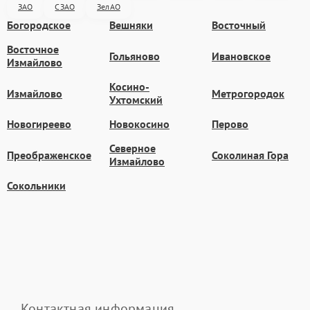
ЗАО
СЗАО
ЗелАО
Богородское
Вешняки
Восточный
Восточное
Гольяново
Ивановское
Измайлово
Косино-
Измайлово
Метрогородок
Ухтомский
Новогиреево
Новокосино
Перово
Северное
Преображенское
Соколиная Гора
Измайлово
Сокольники
Контактная информация