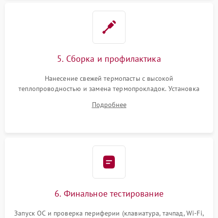
5. Сборка и профилактика
Нанесение свежей термопасты с высокой
теплопроводностью и замена термопрокладок. Установка
системы охлаждения, подключение всех внутренних
Подробнее
шлейфов, модулей памяти и накопителей. Предварительная
сборка корпуса.
6. Финальное тестирование
Запуск ОС и проверка периферии (клавиатура, тачпад, Wi-Fi,