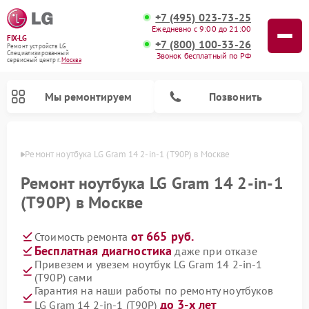
+7 (495) 023-73-25
Ежедневно с 9:00 до 21:00
FIX-LG
+7 (800) 100-33-26
Ремонт устройств LG
Специализированный
Звонок бесплатный по РФ
cервисный центр г.
Москва
Мы ремонтируем
Позвонить
оскве
Ремонт ноутбука LG Gram 14 2‑in‑1 (T90P) в Москве
Ремонт ноутбука LG Gram 14 2‑in‑1
(T90P) в Москве
от 665 руб.
Стоимость ремонта
Бесплатная диагностика
даже при отказе
Привезем и увезем ноутбук LG Gram 14 2‑in‑1
(T90P) сами
Ремонт камер видеонаблюдения LG
Ремонт вертикальных пылесосов LG
Ремонт интерактивных панелей LG
Ремонт портативных колонок LG
Ремонт домашних кинотеатров LG
Ремонт посудомоечных машин LG
Ремонт микроволновых печей LG
Ремонт портативных акустик LG
Ремонт музыкальных центров LG
Гарантия на наши работы по ремонту ноутбуков
до 3-х лет
LG Gram 14 2‑in‑1 (T90P)