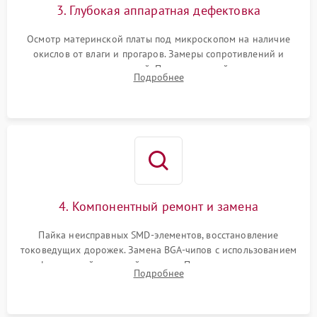
3. Глубокая аппаратная дефектовка
Осмотр материнской платы под микроскопом на наличие
окислов от влаги и прогаров. Замеры сопротивлений и
дежурных напряжений. Проверка цепей питания,
Подробнее
мультиконтроллера, процессора и видеочипа.
4. Компонентный ремонт и замена
Пайка неисправных SMD-элементов, восстановление
токоведущих дорожек. Замена BGA-чипов с использованием
инфракрасной паяльной станции. Прошивка микросхемы
Подробнее
BIOS или замена поврежденных портов USB