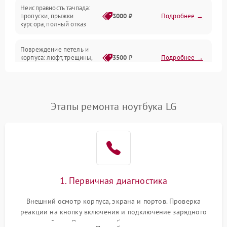
Неисправность тачпада:
Сеть и интернет
пропуски, прыжки
3000 ₽
Подробнее →
курсора, полный отказ
Система охлаждения
Повреждение петель и
корпуса: люфт, трещины,
3500 ₽
Подробнее →
деформация
Проблемы аккумулятора:
быстрая разрядка,
2500 ₽
Подробнее →
Этапы ремонта ноутбука LG
невозможность зарядки,
вздутие
Неисправность зарядного
устройства или разъёма
2000 ₽
Подробнее →
питания
1. Первичная диагностика
Перегрев из‑за пыли,
износа термопасты или
2500 ₽
Подробнее →
неисправности кулера
Внешний осмотр корпуса, экрана и портов. Проверка
реакции на кнопку включения и подключение зарядного
устройства. Оценка потребления тока с помощью
Выход из строя SSD или