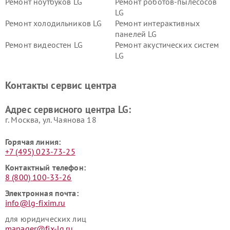
Ремонт ноутбуков LG
Ремонт роботов-пылесосов
LG
Ремонт холодильников LG
Ремонт интерактивных
панелей LG
Ремонт видеостен LG
Ремонт акустических систем
LG
Ремонт портативных акустик
Ремонт камер
LG
видеонаблюдения LG
Контакты сервис центра
Ремонт морозильных камер
Ремонт вертикальных
LG
пылесосов LG
Адрес сервисного центра LG:
г. Москва, ул. Чаянова 18
Горячая линия:
+7 (495) 023-73-25
Контактный телефон:
8 (800) 100-33-26
Электронная почта:
info@lg-fixim.ru
для юридических лиц
manager@fix-lg.ru