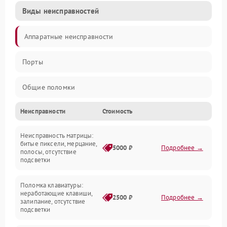
Виды неисправностей
Аппаратные неисправности
Порты
Общие поломки
Неисправности
Стоимость
Устройства
Неисправность матрицы:
Программные ошибки
битые пиксели, мерцание,
5000 ₽
Подробнее →
полосы, отсутствие
подсветки
Электрические и системные сбои
Поломка клавиатуры:
Интерфейсные проблемы
неработающие клавиши,
2500 ₽
Подробнее →
залипание, отсутствие
подсветки
Батарея