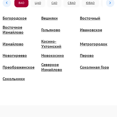
ВАО
ЦАО
САО
СВАО
ЮВАО
ЮАО
Богородское
Вешняки
Восточный
Восточное
Гольяново
Ивановское
Измайлово
Косино-
Измайлово
Метрогородок
Ухтомский
Новогиреево
Новокосино
Перово
Северное
Преображенское
Соколиная Гора
Измайлово
Сокольники