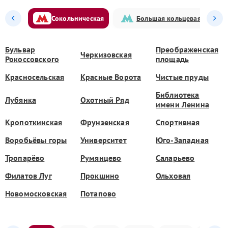
Сокольническая
Большая кольцевая
Бульвар
Преображенская
Черкизовская
Рокоссовского
площадь
Красносельская
Красные Ворота
Чистые пруды
Библиотека
Лубянка
Охотный Ряд
имени Ленина
Кропоткинская
Фрунзенская
Спортивная
Воробьёвы горы
Университет
Юго-Западная
Тропарёво
Румянцево
Саларьево
Филатов Луг
Прокшино
Ольховая
Новомосковская
Потапово