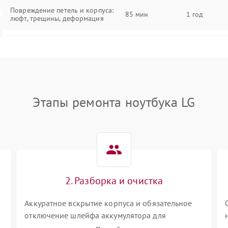
Повреждение петель и корпуса:
85 мин
1 год
люфт, трещины, деформация
Проблемы аккумулятора: быстрая
разрядка, невозможность зарядки,
85 мин
1 год
вздутие
Неисправность зарядного
85 мин
1 год
Этапы ремонта ноутбука LG
устройства или разъёма питания
Перегрев из‑за пыли, износа
термопасты или неисправности
75 мин
1 год
кулера
Выход из строя SSD или HDD:
2. Разборка и очистка
медленная загрузка, ошибки
80 мин
1 год
чтения, пропадание диска
Аккуратное вскрытие корпуса и обязательное
отключение шлейфа аккумулятора для
Неисправность оперативной
памяти: вылеты приложений, синие
85 мин
1 год
обесточивания платы. Демонтаж системы