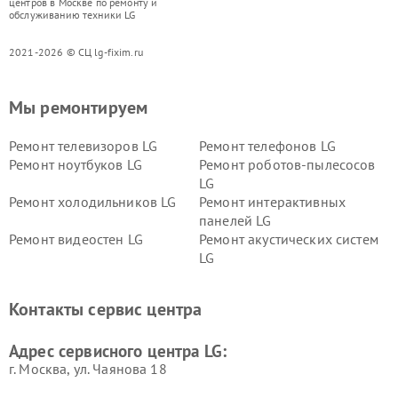
центров в Москве по ремонту и
обслуживанию техники LG
2021-2026 © СЦ lg-fixim.ru
Мы ремонтируем
Ремонт телевизоров LG
Ремонт телефонов LG
Ремонт ноутбуков LG
Ремонт роботов-пылесосов
LG
Ремонт холодильников LG
Ремонт интерактивных
панелей LG
Ремонт видеостен LG
Ремонт акустических систем
LG
Ремонт портативных акустик
Ремонт камер
LG
видеонаблюдения LG
Контакты сервис центра
Ремонт морозильных камер
Ремонт вертикальных
LG
пылесосов LG
Адрес сервисного центра LG:
г. Москва, ул. Чаянова 18