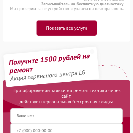
Записывайтесь на бесплатную диагностику.
Мы проверим ваше устройство и укажем на неисправность.
Показать все услуги
Получите 1500 рублей на
ремонт
Акция сервисного центра LG
При оформлении заявки на ремонт техники через
сайт,
действует персональная бессрочная скидка