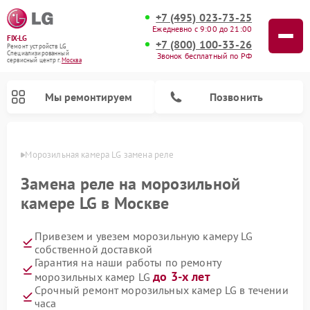
+7 (495) 023-73-25
Ежедневно с 9:00 до 21:00
FIX-LG
+7 (800) 100-33-26
Ремонт устройств LG
Специализированный
Звонок бесплатный по РФ
cервисный центр г.
Москва
Мы ремонтируем
Позвонить
оскве
Морозильная камера LG замена реле
Замена реле на морозильной
камере LG в Москве
Привезем и увезем морозильную камеру LG
собственной доставкой
Гарантия на наши работы по ремонту
до 3-х лет
морозильных камер LG
Ремонт вертикальных пылесосов LG
Ремонт портативных акустик LG
Ремонт портативных колонок LG
Ремонт домашних кинотеатров LG
Ремонт посудомоечных машин LG
Ремонт микроволновых печей LG
Ремонт камер видеонаблюдения LG
Ремонт интерактивных панелей LG
Ремонт музыкальных центров LG
Срочный ремонт морозильных камер LG в течении
часа