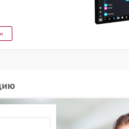
ны
цию