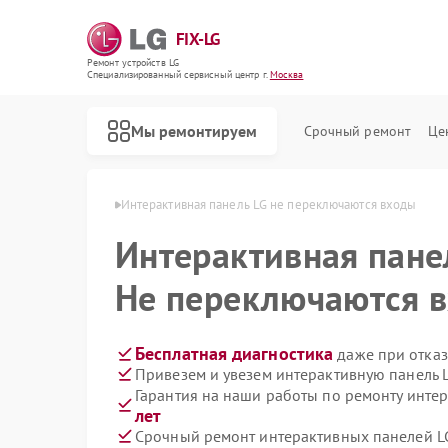
FIX-LG
Ремонт устройств LG
Специализированный cервисный центр г.
Москва
Мы ремонтируем
Срочный ремонт
Це
анелей LG в Москве
Интерактивная панель LG не переключаются входы
Интерактивная пан
Не переключаются 
Бесплатная диагностика
даже при отказ
Привезем и увезем интерактивную панель 
Гарантия на наши работы по ремонту инте
лет
Срочный ремонт интерактивных панелей LG
Ремонт роботов-пылесосов LG
Ремонт акустических систем LG
Ремонт портативных акустик LG
Ремонт камер видеонаблюдения LG
Ремонт морозильных камер LG
Ремонт вертикальных пылесосов LG
Ремонт портативных колонок LG
Ремонт музыкальных центров LG
Ремонт домашних кинотеатров LG
Ремонт холодильных камер LG
Ремонт посудомоечных машин LG
Ремонт микроволновых печей LG