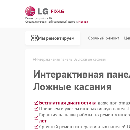
FIX-LG
Ремонт устройств LG
Специализированный cервисный центр г.
Москва
Мы ремонтируем
Срочный ремонт
Це
анелей LG в Москве
Интерактивная панель LG ложные касания
Интерактивная пан
Ложные касания
Бесплатная диагностика
даже при отказ
Привезем и увезем интерактивную панель 
Гарантия на наши работы по ремонту инте
лет
Срочный ремонт интерактивных панелей LG
Ремонт роботов-пылесосов LG
Ремонт акустических систем LG
Ремонт портативных акустик LG
Ремонт камер видеонаблюдения LG
Ремонт морозильных камер LG
Ремонт вертикальных пылесосов LG
Ремонт портативных колонок LG
Ремонт музыкальных центров LG
Ремонт домашних кинотеатров LG
Ремонт холодильных камер LG
Ремонт посудомоечных машин LG
Ремонт микроволновых печей LG