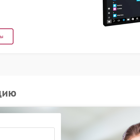
ны
цию