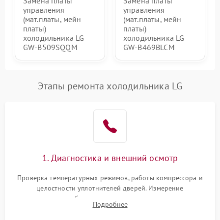
Замена платы
Замена платы
управления
управления
(мат.платы, мейн
(мат.платы, мейн
платы)
платы)
холодильника LG
холодильника LG
GW-B509SQQM
GW-B469BLCM
Этапы ремонта холодильника LG
1. Диагностика и внешний осмотр
Проверка температурных режимов, работы компрессора и
целостности уплотнителей дверей. Измерение
сопротивления обмоток мотора, проверка термостата и
Подробнее
считывание кодов ошибок с электронного дисплея.