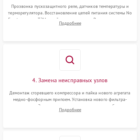
Прозвонка пускозащитного реле, датчиков температуры и
терморегулятора. Восстановление цепей питания системы No
Frost, включая ТЭН оттайки и вентилятор. Ремонт или замена
Подробнее
платы управления при сбоях алгоритмов.
4. Замена неисправных узлов
Демонтаж сгоревшего компрессора и пайка нового агрегата
медно-фосфорным припоем. Установка нового фильтра-
осушителя. Замена изношенных вентиляторов обдува,
Подробнее
сломанных заслонок или поврежденных дверных петель.