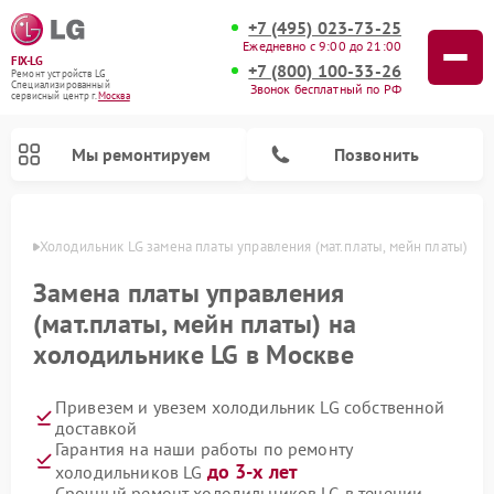
+7 (495) 023-73-25
Ежедневно с 9:00 до 21:00
FIX-LG
+7 (800) 100-33-26
Ремонт устройств LG
Специализированный
Звонок бесплатный по РФ
cервисный центр г.
Москва
Мы ремонтируем
Позвонить
оскве
Холодильник LG замена платы управления (мат.платы, мейн платы)
Замена платы управления
(мат.платы, мейн платы) на
холодильнике LG в Москве
Привезем и увезем холодильник LG собственной
доставкой
Гарантия на наши работы по ремонту
Ремонт камер видеонаблюдения LG
Ремонт вертикальных пылесосов LG
Ремонт интерактивных панелей LG
Ремонт портативных колонок LG
Ремонт домашних кинотеатров LG
Ремонт посудомоечных машин LG
Ремонт микроволновых печей LG
Ремонт портативных акустик LG
Ремонт музыкальных центров LG
до 3-х лет
холодильников LG
Срочный ремонт холодильников LG в течении