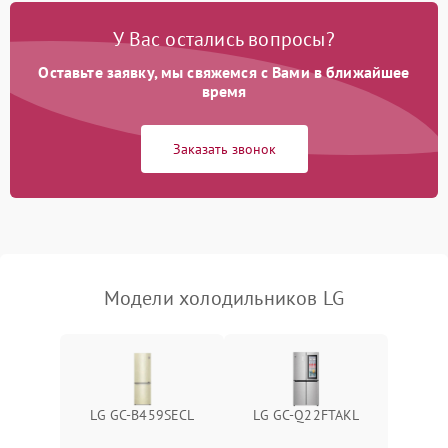
Поломка системы No Frost
2600 ₽
Подробнее →
У Вас остались вопросы?
Оставьте заявку, мы свяжемся с Вами в ближайшее
Образование конденсата
1800 ₽
Подробнее →
на стенках
время
Сбой в работе инвертора
2100 ₽
Подробнее →
Заказать звонок
Запах горелого при
2000 ₽
Подробнее →
работе
Не включается
1000 ₽
Подробнее →
холодильник
Модели холодильников LG
Проблемы с системой
автоматической
1800 ₽
Подробнее →
разморозки
LG GC-B459SECL
LG GC-Q22FTAKL