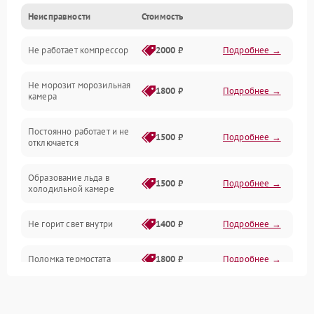
Неисправности
Стоимость
Механика
Не работает компрессор
2000 ₽
Подробнее →
Электропитание
Не морозит морозильная
Дренаж
1800 ₽
Подробнее →
камера
Оттайка
Постоянно работает и не
1500 ₽
Подробнее →
отключается
Программное обеспечение
Образование льда в
1500 ₽
Подробнее →
холодильной камере
Не горит свет внутри
1400 ₽
Подробнее →
Поломка термостата
1800 ₽
Подробнее →
Не работает вентилятор
1800 ₽
Подробнее →