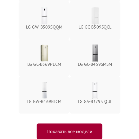
LG GW-B509SQQM
LG GC-B509SQCL
LG GC-B569PECM
LG GC-B459SMSM
LG GW-B469BLCM
LG GA-B379S QUL
Показать все модели