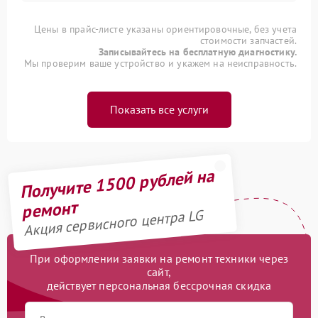
Цены в прайс-листе указаны ориентировочные, без учета
стоимости запчастей.
Записывайтесь на бесплатную диагностику.
Мы проверим ваше устройство и укажем на неисправность.
Показать все услуги
Получите 1500 рублей на
ремонт
Акция сервисного центра LG
При оформлении заявки на ремонт техники через
сайт,
действует персональная бессрочная скидка