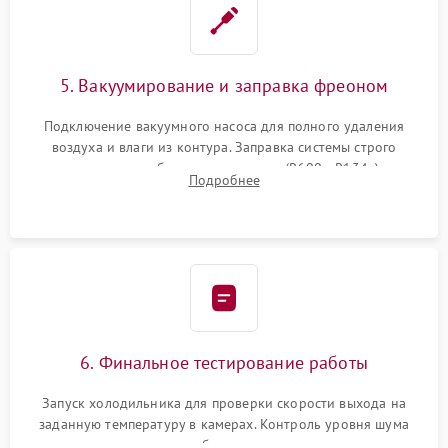
5. Вакуумирование и заправка фреоном
Подключение вакуумного насоса для полного удаления
воздуха и влаги из контура. Заправка системы строго
дозированным объемом хладагента (R600a, R134a) по
Подробнее
электронным весам. Контроль рабочего давления в системе.
6. Финальное тестирование работы
Запуск холодильника для проверки скорости выхода на
заданную температуру в камерах. Контроль уровня шума
компрессора, отсутствия обмерзания стенок и корректного