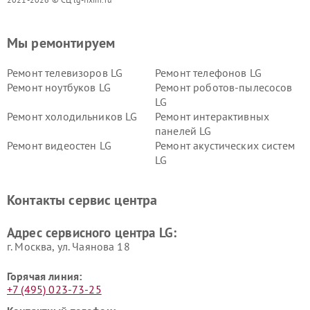
Мы ремонтируем
Ремонт телевизоров LG
Ремонт телефонов LG
Ремонт ноутбуков LG
Ремонт роботов-пылесосов
LG
Ремонт холодильников LG
Ремонт интерактивных
панелей LG
Ремонт видеостен LG
Ремонт акустических систем
LG
Ремонт портативных акустик
Ремонт камер
LG
видеонаблюдения LG
Контакты сервис центра
Ремонт морозильных камер
Ремонт вертикальных
LG
пылесосов LG
Адрес сервисного центра LG:
г. Москва, ул. Чаянова 18
Горячая линия:
+7 (495) 023-73-25