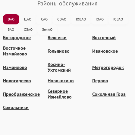
Районы обслуживания
ВАО
ЦАО
САО
СВАО
ЮВАО
ЮАО
ЮЗАО
ЗАО
СЗАО
ЗелАО
Богородское
Вешняки
Восточный
Восточное
Гольяново
Ивановское
Измайлово
Косино-
Измайлово
Метрогородок
Ухтомский
Новогиреево
Новокосино
Перово
Северное
Преображенское
Соколиная Гора
Измайлово
Сокольники