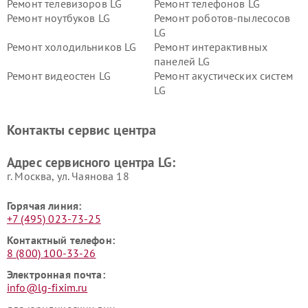
Ремонт телевизоров LG
Ремонт телефонов LG
Ремонт ноутбуков LG
Ремонт роботов-пылесосов
LG
Ремонт холодильников LG
Ремонт интерактивных
панелей LG
Ремонт видеостен LG
Ремонт акустических систем
LG
Ремонт портативных акустик
Ремонт камер
LG
видеонаблюдения LG
Контакты сервис центра
Ремонт морозильных камер
Ремонт вертикальных
LG
пылесосов LG
Адрес сервисного центра LG:
г. Москва, ул. Чаянова 18
Горячая линия:
+7 (495) 023-73-25
Контактный телефон:
8 (800) 100-33-26
Электронная почта:
info@lg-fixim.ru