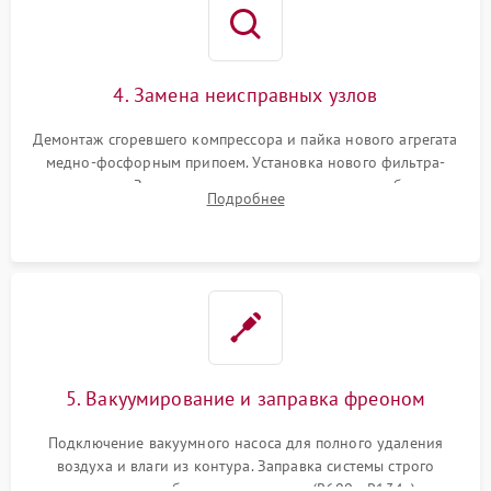
4. Замена неисправных узлов
Демонтаж сгоревшего компрессора и пайка нового агрегата
медно-фосфорным припоем. Установка нового фильтра-
осушителя. Замена изношенных вентиляторов обдува,
Подробнее
сломанных заслонок или поврежденных дверных петель.
5. Вакуумирование и заправка фреоном
Подключение вакуумного насоса для полного удаления
воздуха и влаги из контура. Заправка системы строго
дозированным объемом хладагента (R600a, R134a) по