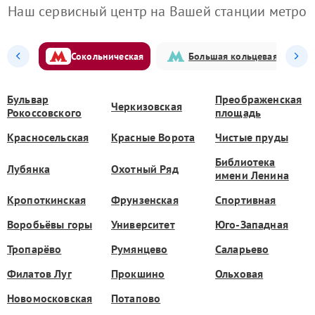
Наш сервисный центр на Вашей станции метро
Сокольническая
Большая кольцевая
Бульвар
Преображенская
Черкизовская
Рокоссовского
площадь
Красносельская
Красные Ворота
Чистые пруды
Библиотека
Лубянка
Охотный Ряд
имени Ленина
Кропоткинская
Фрунзенская
Спортивная
Воробьёвы горы
Университет
Юго-Западная
Тропарёво
Румянцево
Саларьево
Филатов Луг
Прокшино
Ольховая
Новомосковская
Потапово