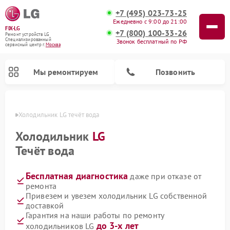
+7 (495) 023-73-25
Ежедневно с 9:00 до 21:00
FIX-LG
+7 (800) 100-33-26
Ремонт устройств LG
Специализированный
Звонок бесплатный по РФ
cервисный центр г.
Москва
Мы ремонтируем
Позвонить
оскве
Холодильник LG течёт вода
Холодильник
LG
Течёт вода
Бесплатная диагностика
даже при отказе от
ремонта
Привезем и увезем холодильник LG собственной
доставкой
Ремонт камер видеонаблюдения LG
Ремонт вертикальных пылесосов LG
Ремонт интерактивных панелей LG
Ремонт портативных колонок LG
Ремонт домашних кинотеатров LG
Ремонт посудомоечных машин LG
Ремонт микроволновых печей LG
Ремонт портативных акустик LG
Ремонт музыкальных центров LG
Гарантия на наши работы по ремонту
до 3-х лет
холодильников LG