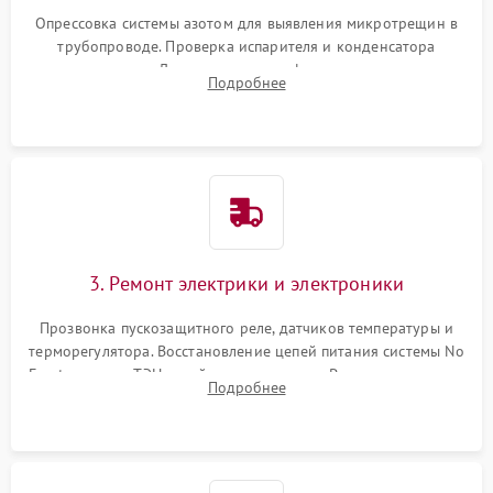
Опрессовка системы азотом для выявления микротрещин в
трубопроводе. Проверка испарителя и конденсатора
течеискателем. Демонтаж старого фильтра-осушителя и
Подробнее
продувка капиллярной трубки для устранения засоров.
3. Ремонт электрики и электроники
Прозвонка пускозащитного реле, датчиков температуры и
терморегулятора. Восстановление цепей питания системы No
Frost, включая ТЭН оттайки и вентилятор. Ремонт или замена
Подробнее
платы управления при сбоях алгоритмов.