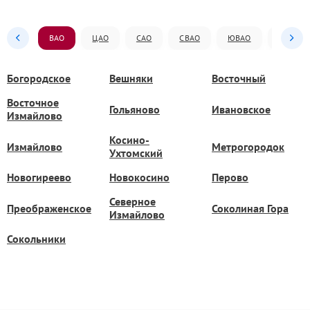
ВАО
ЦАО
САО
СВАО
ЮВАО
ЮАО
Богородское
Вешняки
Восточный
Восточное
Гольяново
Ивановское
Измайлово
Косино-
Измайлово
Метрогородок
Ухтомский
Новогиреево
Новокосино
Перово
Северное
Преображенское
Соколиная Гора
Измайлово
Сокольники