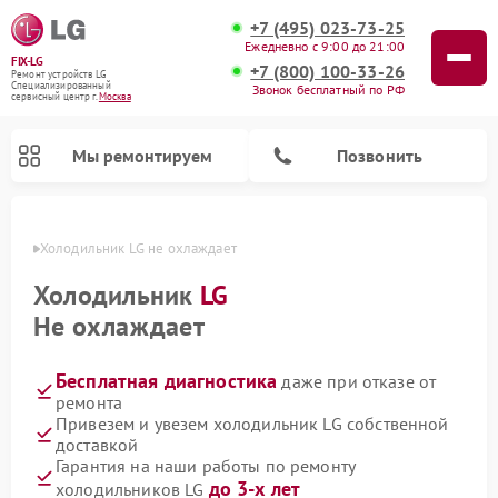
+7 (495) 023-73-25
Ежедневно с 9:00 до 21:00
FIX-LG
+7 (800) 100-33-26
Ремонт устройств LG
Специализированный
Звонок бесплатный по РФ
cервисный центр г.
Москва
Мы ремонтируем
Позвонить
оскве
Холодильник LG не охлаждает
Холодильник
LG
Не охлаждает
Бесплатная диагностика
даже при отказе от
ремонта
Привезем и увезем холодильник LG собственной
доставкой
Ремонт камер видеонаблюдения LG
Ремонт вертикальных пылесосов LG
Ремонт интерактивных панелей LG
Ремонт портативных колонок LG
Ремонт домашних кинотеатров LG
Ремонт посудомоечных машин LG
Ремонт микроволновых печей LG
Ремонт портативных акустик LG
Ремонт музыкальных центров LG
Гарантия на наши работы по ремонту
до 3-х лет
холодильников LG