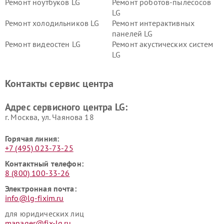
Ремонт ноутбуков LG
Ремонт роботов-пылесосов
LG
Ремонт холодильников LG
Ремонт интерактивных
панелей LG
Ремонт видеостен LG
Ремонт акустических систем
LG
Ремонт портативных акустик
Ремонт камер
LG
видеонаблюдения LG
Контакты сервис центра
Ремонт морозильных камер
Ремонт вертикальных
LG
пылесосов LG
Адрес сервисного центра LG:
г. Москва, ул. Чаянова 18
Горячая линия:
+7 (495) 023-73-25
Контактный телефон:
8 (800) 100-33-26
Электронная почта:
info@lg-fixim.ru
для юридических лиц
manager@fix-lg.ru