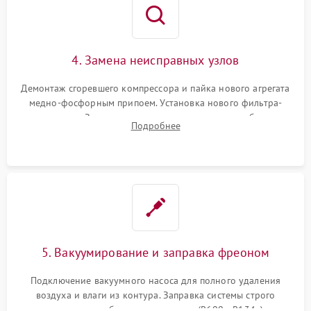
4. Замена неисправных узлов
Демонтаж сгоревшего компрессора и пайка нового агрегата
медно-фосфорным припоем. Установка нового фильтра-
осушителя. Замена изношенных вентиляторов обдува,
Подробнее
сломанных заслонок или поврежденных дверных петель.
5. Вакуумирование и заправка фреоном
Подключение вакуумного насоса для полного удаления
воздуха и влаги из контура. Заправка системы строго
дозированным объемом хладагента (R600a, R134a) по