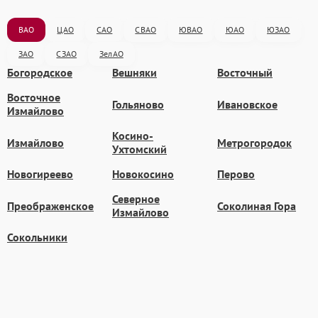
ВАО
ЦАО
САО
СВАО
ЮВАО
ЮАО
ЮЗАО
ЗАО
СЗАО
ЗелАО
Богородское
Вешняки
Восточный
Восточное
Гольяново
Ивановское
Измайлово
Косино-
Измайлово
Метрогородок
Ухтомский
Новогиреево
Новокосино
Перово
Северное
Преображенское
Соколиная Гора
Измайлово
Сокольники