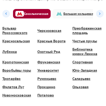
Сокольническая
Большая кольцевая
Бульвар
Преображенская
Черкизовская
Рокоссовского
площадь
Красносельская
Красные Ворота
Чистые пруды
Библиотека
Лубянка
Охотный Ряд
имени Ленина
Кропоткинская
Фрунзенская
Спортивная
Воробьёвы горы
Университет
Юго-Западная
Тропарёво
Румянцево
Саларьево
Филатов Луг
Прокшино
Ольховая
Новомосковская
Потапово