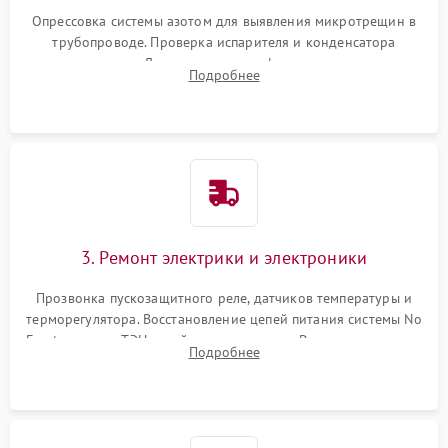
Опрессовка системы азотом для выявления микротрещин в
трубопроводе. Проверка испарителя и конденсатора
течеискателем. Демонтаж старого фильтра-осушителя и
Подробнее
продувка капиллярной трубки для устранения засоров.
3. Ремонт электрики и электроники
Прозвонка пускозащитного реле, датчиков температуры и
терморегулятора. Восстановление цепей питания системы No
Frost, включая ТЭН оттайки и вентилятор. Ремонт или замена
Подробнее
платы управления при сбоях алгоритмов.