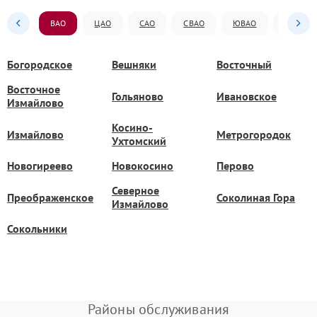
ВАО
ЦАО
САО
СВАО
ЮВАО
ЮАО
Богородское
Вешняки
Восточный
Восточное
Гольяново
Ивановское
Измайлово
Косино-
Измайлово
Метрогородок
Ухтомский
Новогиреево
Новокосино
Перово
Северное
Преображенское
Соколиная Гора
Измайлово
Сокольники
Районы обслуживания