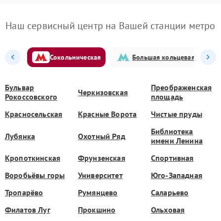
Наш сервисный центр на Вашей станции метро
Сокольническая
Большая кольцевая
Бульвар
Преображенская
Черкизовская
Рокоссовского
площадь
Красносельская
Красные Ворота
Чистые пруды
Библиотека
Лубянка
Охотный Ряд
имени Ленина
Кропоткинская
Фрунзенская
Спортивная
Воробьёвы горы
Университет
Юго-Западная
Тропарёво
Румянцево
Саларьево
Филатов Луг
Прокшино
Ольховая