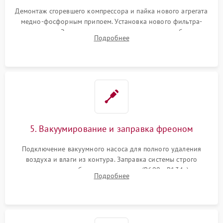
Демонтаж сгоревшего компрессора и пайка нового агрегата
медно-фосфорным припоем. Установка нового фильтра-
осушителя. Замена изношенных вентиляторов обдува,
Подробнее
сломанных заслонок или поврежденных дверных петель.
5. Вакуумирование и заправка фреоном
Подключение вакуумного насоса для полного удаления
воздуха и влаги из контура. Заправка системы строго
дозированным объемом хладагента (R600a, R134a) по
Подробнее
электронным весам. Контроль рабочего давления в системе.