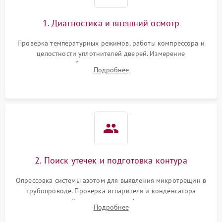
Сбой в работе инвертора
2100 ₽
Подробнее →
1. Диагностика и внешний осмотр
Запах горелого при
2000 ₽
Подробнее →
Проверка температурных режимов, работы компрессора и
работе
целостности уплотнителей дверей. Измерение
сопротивления обмоток мотора, проверка термостата и
Не включается
Подробнее
1000 ₽
Подробнее →
считывание кодов ошибок с электронного дисплея.
холодильник
Проблемы с системой
автоматической
1800 ₽
Подробнее →
разморозки
2. Поиск утечек и подготовка контура
Опрессовка системы азотом для выявления микротрещин в
трубопроводе. Проверка испарителя и конденсатора
течеискателем. Демонтаж старого фильтра-осушителя и
Подробнее
продувка капиллярной трубки для устранения засоров.