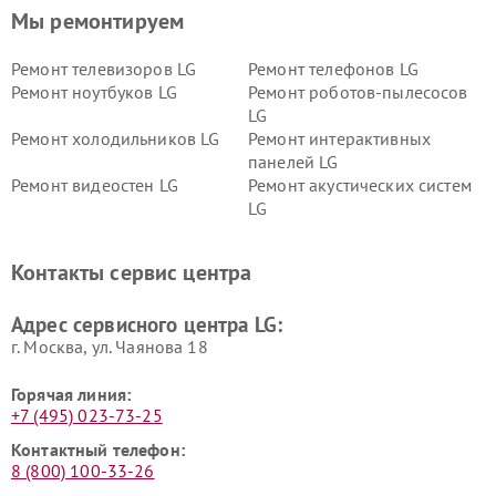
Мы ремонтируем
Ремонт телевизоров LG
Ремонт телефонов LG
Ремонт ноутбуков LG
Ремонт роботов-пылесосов
LG
Ремонт холодильников LG
Ремонт интерактивных
панелей LG
Ремонт видеостен LG
Ремонт акустических систем
LG
Ремонт портативных акустик
Ремонт камер
LG
видеонаблюдения LG
Контакты сервис центра
Ремонт морозильных камер
Ремонт вертикальных
LG
пылесосов LG
Адрес сервисного центра LG:
г. Москва, ул. Чаянова 18
Горячая линия:
+7 (495) 023-73-25
Контактный телефон:
8 (800) 100-33-26