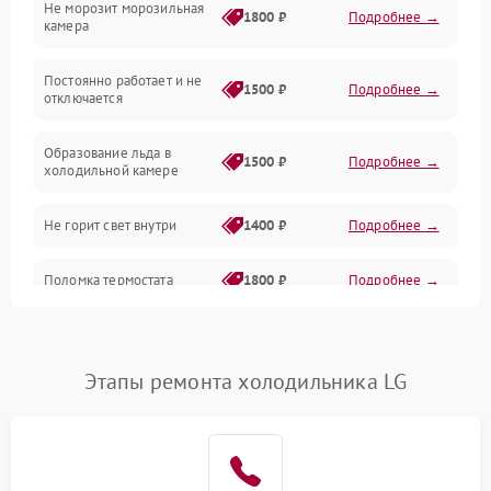
Не морозит морозильная
Дренаж
1800 ₽
Подробнее →
камера
Оттайка
Постоянно работает и не
1500 ₽
Подробнее →
отключается
Программное обеспечение
Образование льда в
1500 ₽
Подробнее →
холодильной камере
Не горит свет внутри
1400 ₽
Подробнее →
Поломка термостата
1800 ₽
Подробнее →
Не работает вентилятор
1800 ₽
Подробнее →
Этапы ремонта холодильника LG
Поломка системы No Frost
2600 ₽
Подробнее →
Образование конденсата
1800 ₽
Подробнее →
на стенках