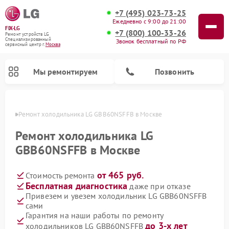
+7 (495) 023-73-25
Ежедневно с 9:00 до 21:00
FIX-LG
+7 (800) 100-33-26
Ремонт устройств LG
Специализированный
Звонок бесплатный по РФ
cервисный центр г.
Москва
Мы ремонтируем
Позвонить
оскве
Ремонт холодильника LG GBB60NSFFB в Москве
Ремонт холодильника LG
GBB60NSFFB в Москве
от 465 руб.
Стоимость ремонта
Бесплатная диагностика
даже при отказе
Привезем и увезем холодильник LG GBB60NSFFB
сами
Ремонт камер видеонаблюдения LG
Ремонт вертикальных пылесосов LG
Ремонт интерактивных панелей LG
Ремонт портативных колонок LG
Ремонт домашних кинотеатров LG
Ремонт посудомоечных машин LG
Ремонт микроволновых печей LG
Ремонт портативных акустик LG
Ремонт музыкальных центров LG
Гарантия на наши работы по ремонту
до 3-х лет
холодильников LG GBB60NSFFB