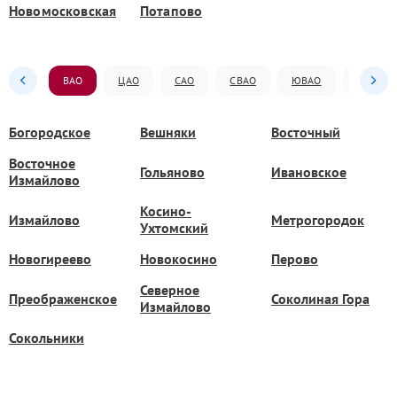
Новомосковская
Потапово
ВАО
ЦАО
САО
СВАО
ЮВАО
ЮАО
Богородское
Вешняки
Восточный
Восточное
Гольяново
Ивановское
Измайлово
Косино-
Измайлово
Метрогородок
Ухтомский
Новогиреево
Новокосино
Перово
Северное
Преображенское
Соколиная Гора
Измайлово
Сокольники