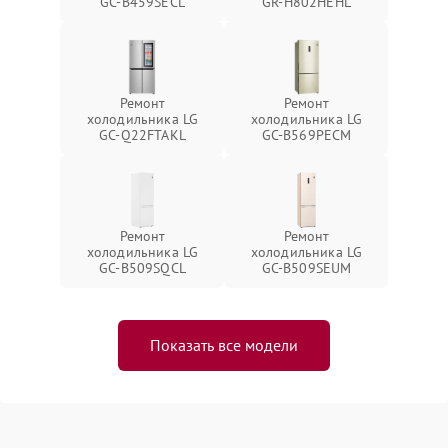
GC-B459SECL
GR-H802HEHL
Ремонт
Ремонт
холодильника LG
холодильника LG
GC-Q22FTAKL
GC-B569PECM
Ремонт
Ремонт
холодильника LG
холодильника LG
GC-B509SQCL
GC-B509SEUM
Показать все модели