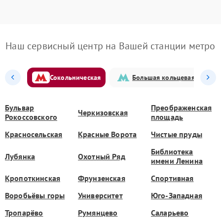
Наш сервисный центр на Вашей станции метро
Сокольническая
Большая кольцевая
Бульвар
Преображенская
Черкизовская
Рокоссовского
площадь
Красносельская
Красные Ворота
Чистые пруды
Библиотека
Лубянка
Охотный Ряд
имени Ленина
Кропоткинская
Фрунзенская
Спортивная
Воробьёвы горы
Университет
Юго-Западная
Тропарёво
Румянцево
Саларьево