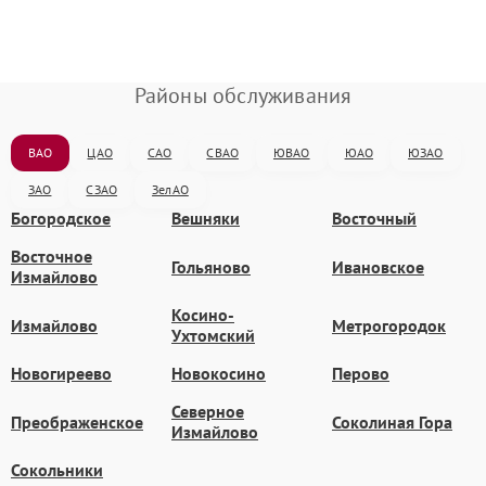
Районы обслуживания
ВАО
ЦАО
САО
СВАО
ЮВАО
ЮАО
ЮЗАО
ЗАО
СЗАО
ЗелАО
Богородское
Вешняки
Восточный
Восточное
Гольяново
Ивановское
Измайлово
Косино-
Измайлово
Метрогородок
Ухтомский
Новогиреево
Новокосино
Перово
Северное
Преображенское
Соколиная Гора
Измайлово
Сокольники