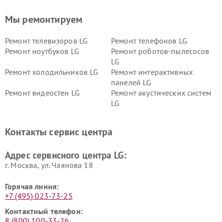
Мы ремонтируем
Ремонт телевизоров LG
Ремонт телефонов LG
Ремонт ноутбуков LG
Ремонт роботов-пылесосов
LG
Ремонт холодильников LG
Ремонт интерактивных
панелей LG
Ремонт видеостен LG
Ремонт акустических систем
LG
Ремонт портативных акустик
Ремонт камер
LG
видеонаблюдения LG
Контакты сервис центра
Ремонт морозильных камер
Ремонт вертикальных
LG
пылесосов LG
Адрес сервисного центра LG:
г. Москва, ул. Чаянова 18
Горячая линия:
+7 (495) 023-73-25
Контактный телефон:
8 (800) 100-33-26