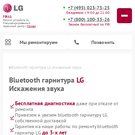
+7 (495) 023-73-25
Ежедневно с 9:00 до 21:00
FIX-LG
+7 (800) 100-33-26
Ремонт устройств LG
Специализированный
Звонок бесплатный по РФ
cервисный центр г.
Москва
Мы ремонтируем
Позвонить
оскве
Bluetooth гарнитура LG искажения звука
Bluetooth гарнитура
LG
Искажения звука
Бесплатная диагностика
даже при отказе от
ремонта
Привезем и увезем bluetooth гарнитуру LG
собственной доставкой
Ремонт портативных акустик LG
Ремонт домашних кинотеатров LG
Ремонт посудомоечных машин LG
Ремонт микроволновых печей LG
Ремонт камер видеонаблюдения LG
Ремонт вертикальных пылесосов LG
Ремонт интерактивных панелей LG
Ремонт портативных колонок LG
Ремонт музыкальных центров LG
Гарантия на наши работы по ремонту bluetooth
до 3-х лет
гарнитур LG