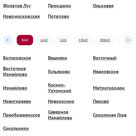
Филатов Луг
Прокшино
Ольховая
Новомосковская
Потапово
ВАО
ЦАО
САО
СВАО
ЮВАО
ЮАО
Богородское
Вешняки
Восточный
Восточное
Гольяново
Ивановское
Измайлово
Косино-
Измайлово
Метрогородок
Ухтомский
Новогиреево
Новокосино
Перово
Северное
Преображенское
Соколиная Гора
Измайлово
Сокольники