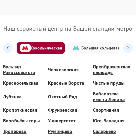
Наш сервисный центр на Вашей станции метро
Сокольническая
Большая кольцевая
Бульвар
Преображенская
Черкизовская
Рокоссовского
площадь
Красносельская
Красные Ворота
Чистые пруды
Библиотека
Лубянка
Охотный Ряд
имени Ленина
Кропоткинская
Фрунзенская
Спортивная
Воробьёвы горы
Университет
Юго-Западная
Тропарёво
Румянцево
Саларьево