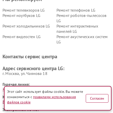
Ремонт телевизоров LG
Ремонт телефонов LG
Ремонт ноутбуков LG
Ремонт роботов-пылесосов
LG
Ремонт холодильников LG
Ремонт интерактивных
панелей LG
Ремонт видеостен LG
Ремонт акустических систем
LG
Ремонт портативных акустик
Ремонт камер
LG
видеонаблюдения LG
Контакты сервис центра
Ремонт морозильных камер
Ремонт вертикальных
LG
пылесосов LG
Адрес сервисного центра LG:
г. Москва, ул. Чаянова 18
Горячая линия:
+7 (495) 023-73-25
Этот сайт использует файлы cookie. Вы можете
Контактный телефон:
ознакомиться с
правилами использования
Согласен
8 (800) 100-33-26
файлов cookie
Электронная почта: