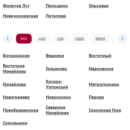
Филатов Луг
Прокшино
Ольховая
Новомосковская
Потапово
ВАО
ЦАО
САО
СВАО
ЮВАО
ЮАО
Богородское
Вешняки
Восточный
Восточное
Гольяново
Ивановское
Измайлово
Косино-
Измайлово
Метрогородок
Ухтомский
Новогиреево
Новокосино
Перово
Северное
Преображенское
Соколиная Гора
Измайлово
Сокольники