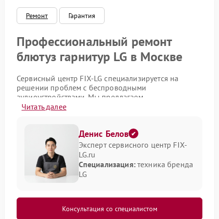
Сбой микрофона
800 ₽
Подробнее →
Ремонт
Гарантия
Профессиональный ремонт
блютуз гарнитур LG в Москве
Сервисный центр FIX-LG специализируется на
решении проблем с беспроводными
аудиоустройствами. Мы предлагаем
квалифицированное обслуживание продукции
Читать далее
бренда LG, обеспечивая оперативное возвращение
вашей техники в рабочее состояние. Наша цель -
Денис Белов
предоставить клиентам качественный и надежный
сервис.
Эксперт сервисного центр FIX-
LG.ru
Перечень основных услуг
Специализация:
техника бренда
LG
нашего центра
Наши специалисты готовы выполнить комплекс
работ по восстановлению функциональности ваших
Консультация со специалистом
устройств. Мы работаем с различными моделями