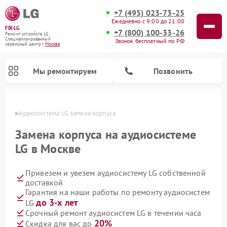
+7 (495) 023-73-25
Ежедневно с 9:00 до 21:00
FIX-LG
+7 (800) 100-33-26
Ремонт устройств LG
Специализированный
Звонок бесплатный по РФ
cервисный центр г.
Москва
Мы ремонтируем
Позвонить
оскве
Аудиосистема LG замена корпуса
Замена корпуса на аудиосистеме
LG в Москве
Привезем и увезем аудиосистему LG собственной
доставкой
Гарантия на наши работы по ремонту аудиосистем
до 3-х лет
LG
Ремонт портативных акустик LG
Ремонт музыкальных центров LG
Ремонт домашних кинотеатров LG
Ремонт посудомоечных машин LG
Ремонт микроволновых печей LG
Ремонт камер видеонаблюдения LG
Ремонт вертикальных пылесосов LG
Ремонт интерактивных панелей LG
Ремонт портативных колонок LG
Срочный ремонт аудиосистем LG в течении часа
20%
Скидка для вас до