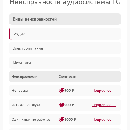
Неисправности аудиосистемы LG
Виды неисправностей
Аудио
Электропитание
Механика
Неисправности
Стоимость
Управление
Нет звука
900 ₽
Подробнее →
Корпус/Герметичность
Искажения звука
900 ₽
Подробнее →
Электронные компоненты
Один канал не работает
1000 ₽
Подробнее →