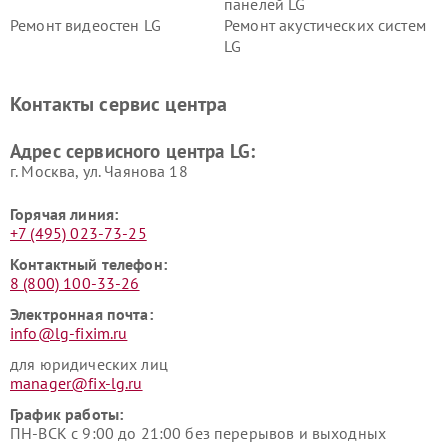
панелей LG
Ремонт видеостен LG
Ремонт акустических систем
LG
Ремонт портативных акустик
Ремонт камер
LG
видеонаблюдения LG
Контакты сервис центра
Ремонт морозильных камер
Ремонт вертикальных
LG
пылесосов LG
Адрес сервисного центра LG:
г. Москва, ул. Чаянова 18
Горячая линия:
+7 (495) 023-73-25
Контактный телефон:
8 (800) 100-33-26
Электронная почта:
info@lg-fixim.ru
для юридических лиц
manager@fix-lg.ru
График работы:
ПН-ВСК с 9:00 до 21:00 без перерывов и выходных