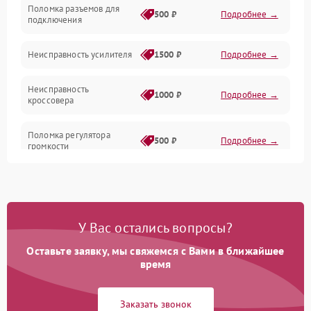
Поломка разъемов для
500 ₽
Подробнее →
подключения
Неисправность усилителя
1500 ₽
Подробнее →
Неисправность
1000 ₽
Подробнее →
кроссовера
Поломка регулятора
500 ₽
Подробнее →
громкости
Неисправность системы
1000 ₽
Подробнее →
защиты от перегрузок
У Вас остались вопросы?
Поломка системы
автоматического
1000 ₽
Подробнее →
отключения
Оставьте заявку, мы свяжемся с Вами в ближайшее
время
Неисправность системы
защиты от короткого
1000 ₽
Подробнее →
Заказать звонок
замыкания