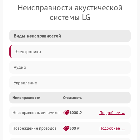
Неисправности акустической
системы LG
Виды неисправностей
Электроника
Аудио
Управление
Неисправности
Стоимость
Электропитание
Неисправность динамиков
1000 ₽
Подробнее →
Связь
Повреждение проводов
500 ₽
Подробнее →
Механические повреждения