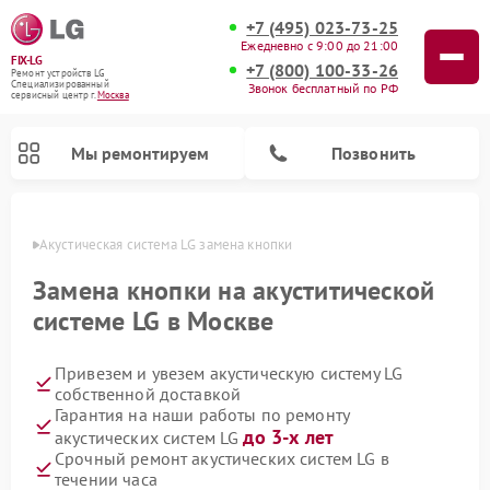
+7 (495) 023-73-25
Ежедневно с 9:00 до 21:00
FIX-LG
+7 (800) 100-33-26
Ремонт устройств LG
Специализированный
Звонок бесплатный по РФ
cервисный центр г.
Москва
Мы ремонтируем
Позвонить
оскве
Акустическая система LG замена кнопки
Замена кнопки на акуститической
системе LG в Москве
Привезем и увезем акустическую систему LG
собственной доставкой
Гарантия на наши работы по ремонту
до 3-х лет
акустических систем LG
Ремонт камер видеонаблюдения LG
Ремонт вертикальных пылесосов LG
Ремонт портативных колонок LG
Ремонт домашних кинотеатров LG
Ремонт посудомоечных машин LG
Ремонт микроволновых печей LG
Ремонт интерактивных панелей LG
Ремонт портативных акустик LG
Ремонт музыкальных центров LG
Срочный ремонт акустических систем LG в
течении часа