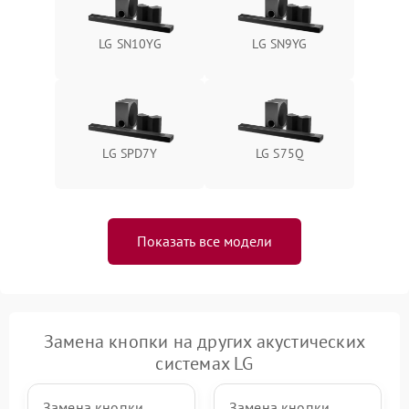
LG SN10YG
LG SN9YG
LG SPD7Y
LG S75Q
Показать все модели
Замена кнопки на других акустических
системах LG
Замена кнопки
Замена кнопки