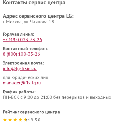
Контакты сервис центра
Ремонт морозильных камер
Ремонт вертикальных
LG
пылесосов LG
Адрес сервисного центра LG:
г. Москва, ул. Чаянова 18
Горячая линия:
+7 (495) 023-73-25
Контактный телефон:
8 (800) 100-33-26
Электронная почта:
info@lg-fixim.ru
для юридических лиц
manager@fix-lg.ru
График работы:
ПН-ВСК с 9:00 до 21:00 без перерывов и выходных
Рейтинг сервисного центра
4.9-5.0