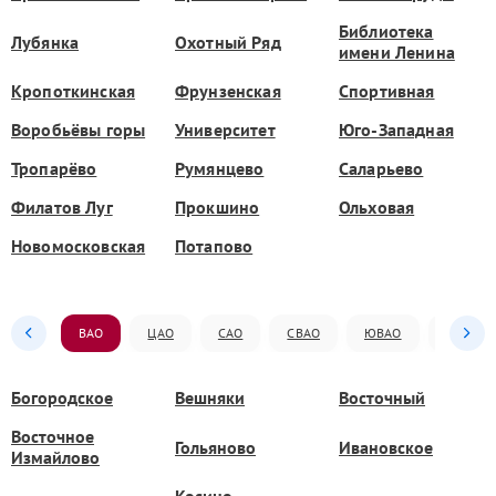
Библиотека
Лубянка
Охотный Ряд
имени Ленина
Кропоткинская
Фрунзенская
Спортивная
Воробьёвы горы
Университет
Юго-Западная
Тропарёво
Румянцево
Саларьево
Филатов Луг
Прокшино
Ольховая
Новомосковская
Потапово
ВАО
ЦАО
САО
СВАО
ЮВАО
ЮАО
Богородское
Вешняки
Восточный
Восточное
Гольяново
Ивановское
Измайлово