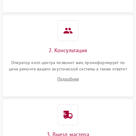
Неисправность системы
защиты от
1000 ₽
Подробнее →
перенапряжения
Неисправность системы
1000 ₽
Подробнее →
защиты от замыкания
2. Консультация
Повреждение системы
1000 ₽
Подробнее →
Оператор колл центра позвонит вам, проинформирует по
защиты от перегрузок
цене ремонта вашего акустической системы а также ответит
на все ваши вопросы.
Подробнее
Неисправность системы
1000 ₽
Подробнее →
защиты от перегрева
Поломка системы защиты
1000 ₽
Подробнее →
от перенапряжения
3. Выезд мастера