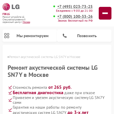
+7 (495) 023-73-25
Ежедневно с 9:00 до 21:00
FIX-LG
+7 (800) 100-33-26
Ремонт устройств LG
Специализированный
Звонок бесплатный по РФ
cервисный центр г.
Москва
Мы ремонтируем
Позвонить
оскве
Ремонт акустической системы LG SN7Y в Москве
Ремонт акустической системы LG
SN7Y в Москве
от 265 руб.
Стоимость ремонта
Бесплатная диагностика
даже при отказе
Привезем и увезем акустическую систему LG SN7Y
сами
Ремонт камер видеонаблюдения LG
Ремонт вертикальных пылесосов LG
Ремонт портативных колонок LG
Ремонт домашних кинотеатров LG
Ремонт посудомоечных машин LG
Ремонт микроволновых печей LG
Ремонт интерактивных панелей LG
Ремонт портативных акустик LG
Ремонт музыкальных центров LG
Гарантия на наши работы по ремонту
до 3-х лет
акустических систем LG SN7Y