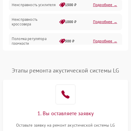
Неисправность усилителя
1500 ₽
Подробнее →
Неисправность
1000 ₽
Подробнее →
кроссовера
Поломка регулятора
500 ₽
Подробнее →
громкости
Неисправность системы
1000 ₽
Подробнее →
защиты от перегрузок
Этапы ремонта акустической системы LG
Поломка системы
автоматического
1000 ₽
Подробнее →
отключения
Неисправность системы
защиты от короткого
1000 ₽
Подробнее →
замыкания
1. Вы оставляете заявку
Оставьте заявку на ремонт акустической системы LG
Повреждение системы
1000 ₽
Подробнее →
защиты от перегрева