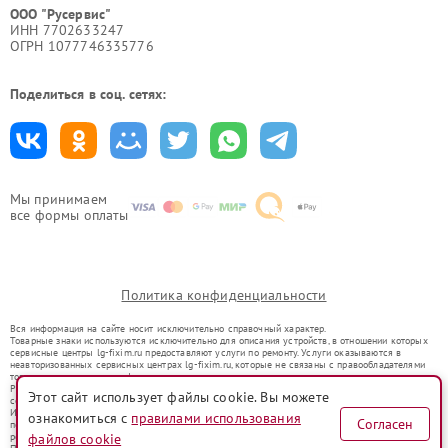
ООО "Русервис"
ИНН 7702633247
ОГРН 1077746335776
Поделиться в соц. сетях:
Мы принимаем
все формы оплаты
Политика конфиденциальности
Вся информация на сайте носит исключительно справочный характер.
Товарные знаки используются исключительно для описания устройств, в отношении которых
сервисные центры lg-fixim.ru предоставляют услуги по ремонту. Услуги оказываются в
неавторизованных сервисных центрах lg-fixim.ru, которые не связаны с правообладателями
товарных знаков или их официальными представителями.
Ремонт осуществляется для устройств, уже введенных в гражданский оборот в соответствии
Этот сайт использует файлы cookie. Вы можете
со статьей 1487 ГК РФ.
Использование товарных знаков не преследует цели индивидуализации услуг или введения
ознакомиться с
правилами использования
Согласен
потребителей в заблуждение, а служит для информирования о предоставляемых услугах по
ремонту техники указанных брендов.
файлов cookie