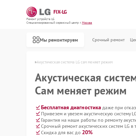
FIX-LG
Ремонт устройств LG
Специализированный cервисный центр г.
Москва
Мы ремонтируем
Срочный ремонт
Це
 систем LG в Москве
Акустическая система LG сам меняет режим
Акустическая систе
Сам меняет режим
Бесплатная диагностика
даже при отказ
Привезем и увезем акустическую систему L
Гарантия на наши работы по ремонту акуст
Срочный ремонт акустических систем LG в 
20%
Скидка для вас до
Ремонт роботов-пылесосов LG
Ремонт интерактивных панелей LG
Ремонт портативных акустик LG
Ремонт камер видеонаблюдения LG
Ремонт морозильных камер LG
Ремонт вертикальных пылесосов LG
Ремонт портативных колонок LG
Ремонт музыкальных центров LG
Ремонт домашних кинотеатров LG
Ремонт холодильных камер LG
Ремонт посудомоечных машин LG
Ремонт микроволновых печей LG