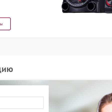
ны
цию